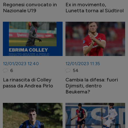
Regonesi convocato in
Ex in movimento,
Nazionale U19
Lunetta torna al Südtirol
12/01/2023 12:40
12/01/2023 11:35
6
54
La rinascita di Colley
Cambia la difesa: fuori
passa da Andrea Pirlo
Djimsiti, dentro
Beukema?