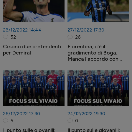
28/12/2022 14:44
27/12/2022 17:30
52
26
Ci sono due pretendenti
Fiorentina, c'è il
per Demiral
gradimento di Boga.
Manca l'accordo con
l'Atalanta
26/12/2022 13:30
24/12/2022 19:30
5
0
Il punto sulle giovanili:
Il punto sulle giovanili: