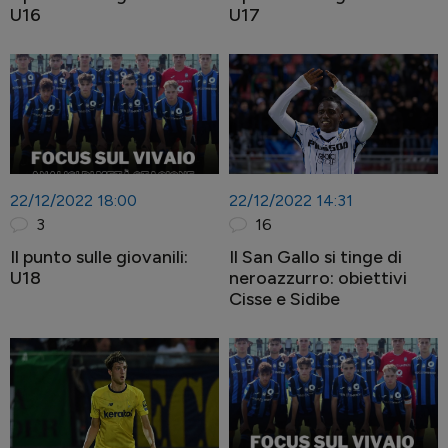
U16
U17
22/12/2022 18:00
22/12/2022 14:31
3
16
Il punto sulle giovanili:
Il San Gallo si tinge di
U18
neroazzurro: obiettivi
Cisse e Sidibe