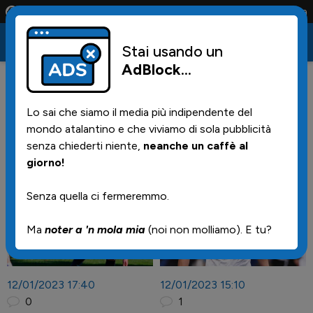
a solo la maglia e solo i tifosi la portano tutta la vita
Stai usando un
AdBlock
...
Lo sai che siamo il media più indipendente del
mondo atalantino e che viviamo di sola pubblicità
senza chiederti niente,
neanche un caffè al
Notizie
giorno!
Senza quella ci fermeremmo.
Ma
noter a 'n mola mia
(noi non molliamo). E tu?
12/01/2023 17:40
12/01/2023 15:10
0
1