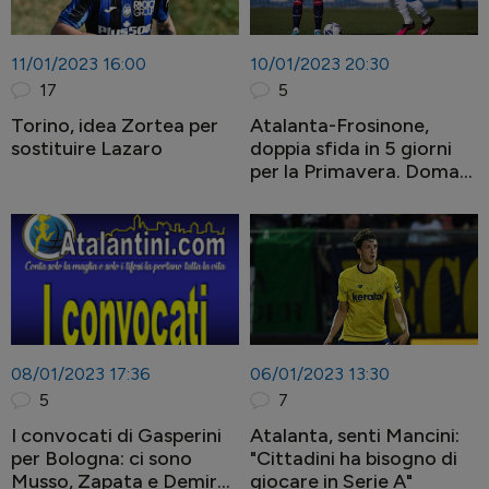
11/01/2023 16:00
10/01/2023 20:30
17
5
Torino, idea Zortea per
Atalanta-Frosinone,
sostituire Lazaro
doppia sfida in 5 giorni
per la Primavera. Domani
in campo alle 14:00 per la
Coppa Italia
08/01/2023 17:36
06/01/2023 13:30
5
7
I convocati di Gasperini
Atalanta, senti Mancini:
per Bologna: ci sono
"Cittadini ha bisogno di
Musso, Zapata e Demiral,
giocare in Serie A"