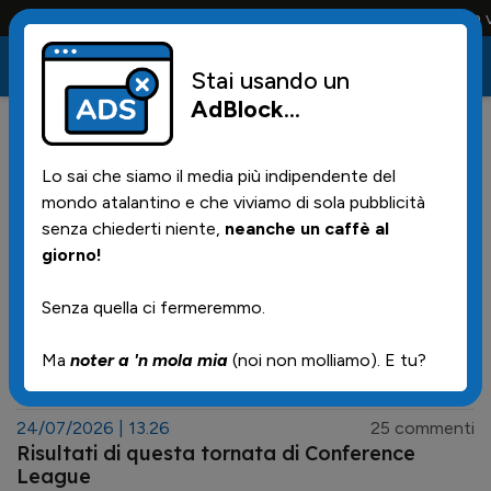
Conta solo la maglia e solo i tifosi la portano tutta la vita
Stai usando un
AdBlock
...
NOTIZIE
24/07/2026 | 17.30
6 commenti
Lo sai che siamo il media più indipendente del
Il calcio mondiale a un bivio: tra business e
mondo atalantino e che viviamo di sola pubblicità
tradizione
senza chiederti niente,
neanche un caffè al
24/07/2026 | 16.00
26 commenti
giorno!
Laki: è giunta l'ora di mettere la testa a
posto...
Senza quella ci fermeremmo.
24/07/2026 | 14.40
1 commenti
Ma
noter a 'n mola mia
(noi non molliamo). E tu?
Svelati gli allenatori delle giovanili
dell'Atalanta: tante conferme, arriva Fautario
dall'Inter
24/07/2026 | 13.26
25 commenti
Risultati di questa tornata di Conference
League