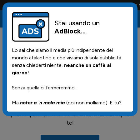
Conta solo la maglia e solo i tifosi la portano tu
Stai usando un
AdBlock
...
Lo sai che siamo il media più indipendente del
mondo atalantino e che viviamo di sola pubblicità
senza chiederti niente,
neanche un caffè al
giorno!
PROSSIMAMENTE: NUOVI CONTENUTI
Senza quella ci fermeremmo.
Siamo al lavoro per offrirti nuovi e
Ma
noter a 'n mola mia
(noi non molliamo). E tu?
appassionanti contenuti. Continua a seguirci
per scoprire presto cosa abbiamo in serbo per
te!