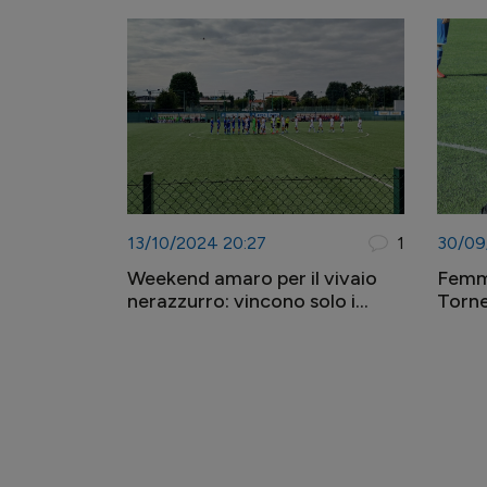
femminile!
13/10/2024 20:27
1
30/09
Weekend amaro per il vivaio
Femmi
nerazzurro: vincono solo i
Torne
ragazzi e le ragazze dell'Under
per l
15