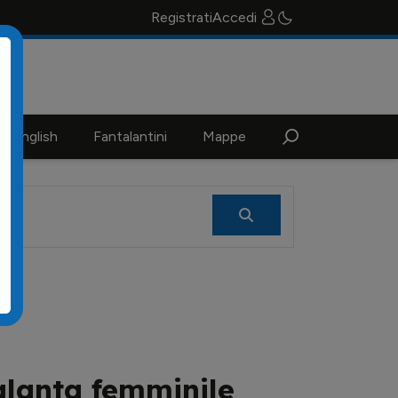
Registrati
Accedi
n english
Fantalantini
Mappe
alanta femminile