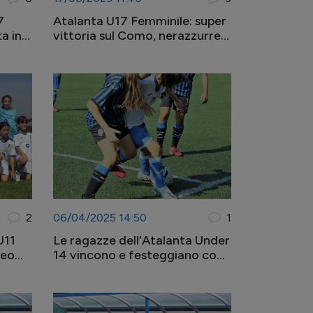
7
Atalanta U17 Femminile: super
a in
vittoria sul Como, nerazzurre
in semifinale!
2
06/04/2025 14:50
1
U11
Le ragazze dell'Atalanta Under
neo
14 vincono e festeggiano con
Gasperini (Video)