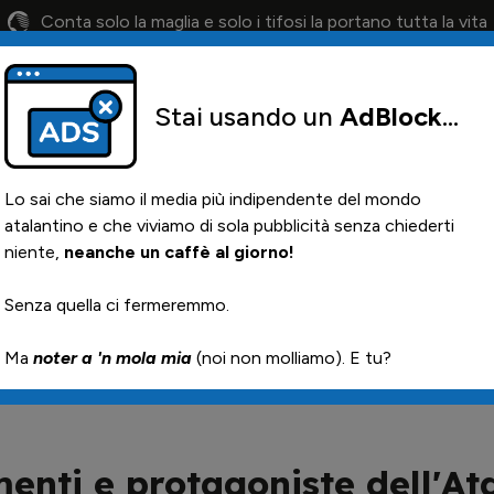
Conta solo la maglia e solo i tifosi la portano tutta la vita
Stai usando un
AdBlock
...
lendario
Il 12° Uomo
Otis
Paglia
News i
Lo sai che siamo il media più indipendente del mondo
atalantino e che viviamo di sola pubblicità senza chiederti
niente,
neanche un caffè al giorno!
Senza quella ci fermeremmo.
Ma
noter a 'n mola mia
(noi non molliamo). E tu?
ta femminile
menti e protagoniste dell'At