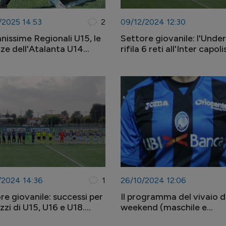
/2025 14:53
2
09/12/2024 12:30
nissime Regionali U15, le
Settore giovanile: l'Under
ze dell'Atalanta U14
rifila 6 reti all'Inter capoli
ono in vetta al Girone C
l'U17 vince a Venezia
/2024 14:36
1
26/10/2024 12:06
re giovanile: successi per
Il programma del vivaio d
zzi di U15, U16 e U18.
weekend (maschile e
 bene anche il femminile
femminile) - 27/28 ottob