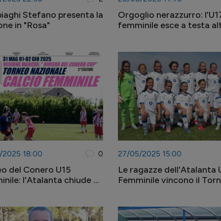
aghi Stefano presenta la
Orgoglio nerazzurro: l'U1
one in "Rosa"
femminile esce a testa alt
semifinale
/2025 18:00
0
27/05/2025 15:00
o del Conero U15
Le ragazze dell'Atalanta 
nile: l'Atalanta chiude ai
Femminile vincono il Tor
i
"Fabio Rizzi"!