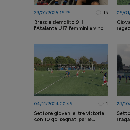
23/01/2025 16:25
15
06/01
Brescia demolito 9-1:
Giova
l'Atalanta U17 femminile vince
ragaz
ancora nei play-off regionali!
chiud
04/11/2024 20:45
1
28/10
Settore giovanile: tre vittorie
Setto
con 10 gol segnati per le
i raga
ragazze di U14, U15 e U17
Molto