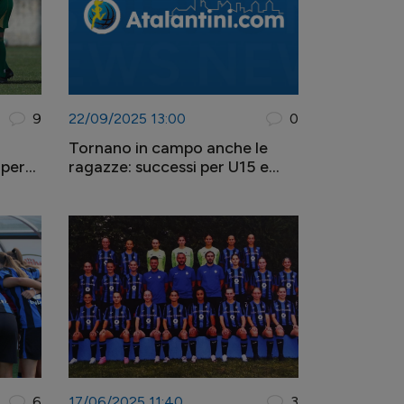
9
22/09/2025 13:00
0
Tornano in campo anche le
per
ragazze: successi per U15 e
 U17
U17 femminile
6
17/06/2025 11:40
3