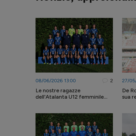
08/06/2026 13:00
2
27/05
Le nostre ragazze
De Ro
dell'Atalanta U12 femminile
sua r
protagoniste in diversi tornei