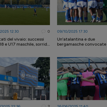
/2025 12:30
0
09/10/2025 17:30
ltati del vivaio: successi
Un'atalantina e due
18 e U17 maschile, sorride
bergamasche convocate 
 l'U17 femminile
lo stage con l'Italia U16 e
/2025 22:36
2
26/06/2025 11:40