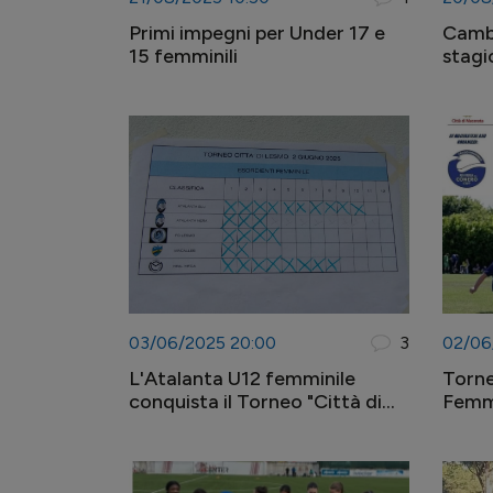
Primi impegni per Under 17 e
Cambi
15 femminili
stagi
03/06/2025 20:00
3
02/06
L'Atalanta U12 femminile
Torne
conquista il Torneo "Città di
Femmi
Lesmo"
quart