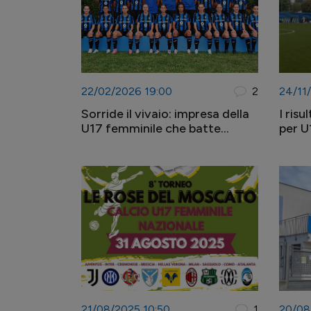
22/02/2026 19:00
2
24/11
Sorride il vivaio: impresa della
I risu
U17 femminile che batte
per U
l'Inter, 3 punti anche per U15 e
anche
U16
21/08/2025 10:50
1
20/08