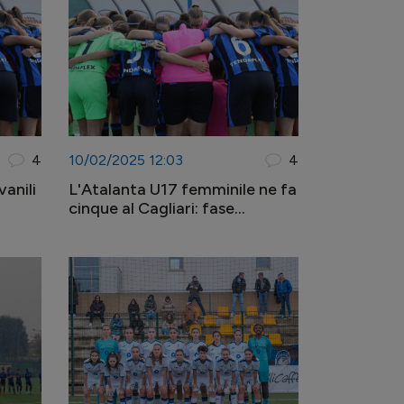
4
10/02/2025 12:03
4
vanili
L'Atalanta U17 femminile ne fa
cinque al Cagliari: fase
interregionale conquistata!