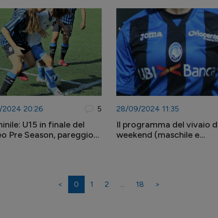
/2024 20:26
5
28/09/2024 11:35
nile: U15 in finale del
Il programma del vivaio d
o Pre Season, pareggio
weekend (maschile e
'U17
femminile) - 28/29/30
settembre
<
0
1
2
...
18
>