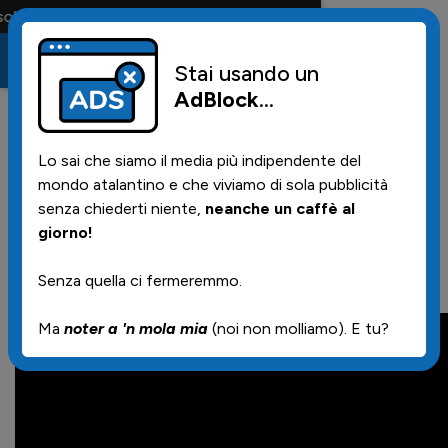
 maglia e solo i tifosi la portano tutta la vita
Stai usando un
AdBlock
...
21
03/05/2026 | 15.30
Lo sai che siamo il media più indipendente del
Atalanta - Genoa, il
mondo atalantino e che viviamo di sola pubblicità
commento di Otis
senza chiederti niente,
neanche un caffè al
giorno!
Senza quella ci fermeremmo.
Ecco il video
Ma
noter a 'n mola mia
(noi non molliamo). E tu?