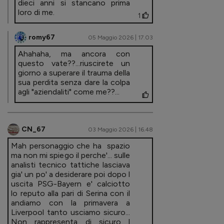
dieci anni si stancano prima
loro di me.
1
romy67
05 Maggio 2026 | 17.03
Ahahaha, ma ancora con
questo vate??...riuscirete un
giorno a superare il trauma della
sua perdita senza dare la colpa
agli "aziendaliti" come me??...
CN_67
03 Maggio 2026 | 16.48
Mah personaggio che ha spazio
ma non mi spiego il perche'... sulle
analisti tecnico tattiche lasciava
gia' un po' a desiderare poi dopo l
uscita PSG-Bayern e' calciotto
lo reputo alla pari di Serina con il
andiamo con la primavera a
Liverpool tanto usciamo sicuro...
Non rappresenta di sicuro l