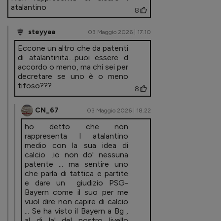
atalantino
8
steyyaa
03 Maggio 2026 | 17.10
Eccone un altro che da patenti
di atalantinita....puoi essere d
accordo o meno, ma chi sei per
decretare se uno è o meno
tifoso???
8
CN_67
03 Maggio 2026 | 18.22
ho detto che non
rappresenta l atalantino
medio con la sua idea di
calcio ..io non do' nessuna
patente ... ma sentire uno
che parla di tattica e partite
e dare un giudizio PSG-
Bayern come il suo per me
vuol dire non capire di calcio
... Se ha visto il Bayern a Bg ,
al di la' del nostro livello