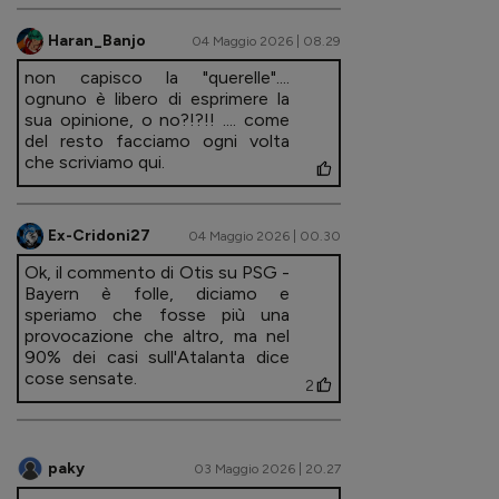
Haran_Banjo
04 Maggio 2026 | 08.29
non capisco la "querelle"....
ognuno è libero di esprimere la
sua opinione, o no?!?!! .... come
del resto facciamo ogni volta
che scriviamo qui.
Ex-Cridoni27
04 Maggio 2026 | 00.30
Ok, il commento di Otis su PSG -
Bayern è folle, diciamo e
speriamo che fosse più una
provocazione che altro, ma nel
90% dei casi sull'Atalanta dice
cose sensate.
2
paky
03 Maggio 2026 | 20.27