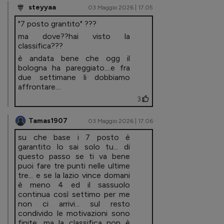
steyyaa
03 Maggio 2026 | 17.05
"7 posto grantito" ???
ma dove??hai visto la
classifica???
è andata bene che ogg il
bologna ha pareggiato....e fra
due settimane li dobbiamo
affrontare....
3
Tamas1907
03 Maggio 2026 | 17.06
su che base i 7 posto è
garantito lo sai solo tu... di
questo passo se ti va bene
puoi fare tre punti nelle ultime
tre... e se la lazio vince domani
è meno 4 ed il sassuolo
continua così settimo per me
non ci arrivi... sul resto
condivido le motivazioni sono
finite. ma la classifica non è