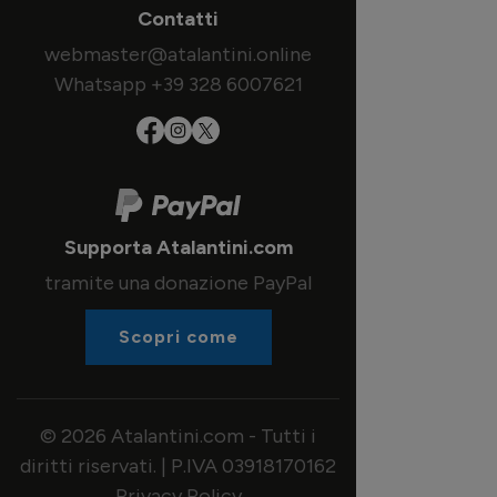
Contatti
webmaster@atalantini.online
Whatsapp +39 328 6007621
Supporta Atalantini.com
tramite una donazione PayPal
Scopri come
© 2026 Atalantini.com - Tutti i
diritti riservati. | P.IVA 03918170162
Privacy Policy