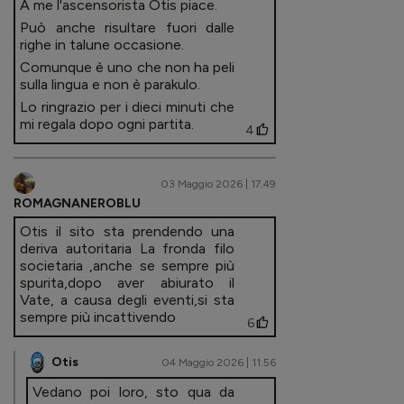
A me l'ascensorista Otis piace.
Può anche risultare fuori dalle
righe in talune occasione.
Comunque è uno che non ha peli
sulla lingua e non è parakulo.
Lo ringrazio per i dieci minuti che
mi regala dopo ogni partita.
4
03 Maggio 2026 | 17.49
ROMAGNANEROBLU
Otis il sito sta prendendo una
deriva autoritaria La fronda filo
societaria ,anche se sempre più
spurita,dopo aver abiurato il
Vate, a causa degli eventi,si sta
sempre più incattivendo
6
Otis
04 Maggio 2026 | 11.56
Vedano poi loro, sto qua da