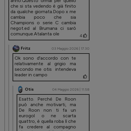
anno.Questo ormai per quello
che si sta vedendo è già finito
da qualche giornata.Dopo x me
cambia poco che sia
Champions o serie C cambia
negot.ed al Brumana ci sarò
comunque.Atalanta ole
4
Fritz
03 Maggio 2026 | 17.30
Ok sono d'accordo con te
relativamente al grigio ma
secondo me otis intendeva
leader in campo
Otis
04 Maggio 2026 | 11.58
Esatto. Perché De Roon
può anche motivarti, ma
De Roon non ti fa un
eurogol o ne scarta
quattro, è quella roba lì che
fa credere al compagno