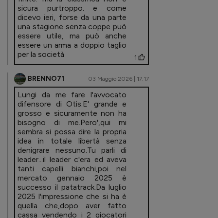
sicura purtroppo. e come
dicevo ieri, forse da una parte
una stagione senza coppe può
essere utile, ma può anche
essere un arma a doppio taglio
per la società
1
BRENNO71
03 Maggio 2026 | 17.17
Lungi da me fare l'avvocato
difensore di Otis.E' grande e
grosso e sicuramente non ha
bisogno di me.Pero',qui mi
sembra si possa dire la propria
idea in totale libertà senza
denigrare nessuno.Tu parli di
leader...il leader c'era ed aveva
tanti capelli bianchi,poi nel
mercato gennaio 2025 è
successo il patatrack.Da luglio
2025 l'impressione che si ha è
quella che,dopo aver fatto
cassa vendendo i 2 giocatori