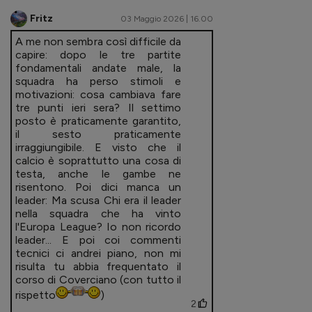
Fritz
03 Maggio 2026 | 16.00
A me non sembra così difficile da
capire: dopo le tre partite
fondamentali andate male, la
squadra ha perso stimoli e
motivazioni: cosa cambiava fare
tre punti ieri sera? Il settimo
posto è praticamente garantito,
il sesto praticamente
irraggiungibile. E visto che il
calcio è soprattutto una cosa di
testa, anche le gambe ne
risentono. Poi dici manca un
leader: Ma scusa Chi era il leader
nella squadra che ha vinto
l'Europa League? Io non ricordo
leader... E poi coi commenti
tecnici ci andrei piano, non mi
risulta tu abbia frequentato il
corso di Coverciano (con tutto il
rispetto
)
2