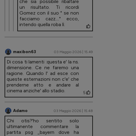
che sia possibile ribaltare
un risultato. Ti ricordi
Gomez con il suo " se non
facciamo cazz...." ecco,
intendo quella roba lì.
maxibon63
03 Maggio 2026 | 15.49
Di cosa ti lamenti :questa e' la ns.
dimensione. Ce ne faremo una
ragione. Quando l' ad esce con
queste esternazioni non c'e' che
prenderne atto e andare al
cinema anziche' allo stadio.
5
Adamo
03 Maggio 2026 | 15.48
Chi otis?'ho sentito solo
ultimanente commentare la
partita psg _bayern dove ha