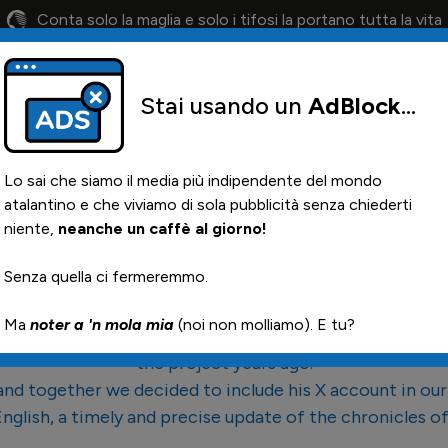
Conta solo la maglia e solo i tifosi la portano tutta la vita
Stai usando un
AdBlock
...
endario
Il 12° Uomo
Otis
Paglia
News i
Lo sai che siamo il media più indipendente del mondo
atalantino e che viviamo di sola pubblicità senza chiederti
niente,
neanche un caffè al giorno!
ATALANTA BC NEWS
Senza quella ci fermeremmo.
 most updated and followed social media in English for 
Ma
noter a 'n mola mia
(noi non molliamo). E tu?
in Bergamo" on social media), the greatest English fan o
the project years ago.
 and together we decided to include his X account in ou
English, a timely and precise update of the chronicles o