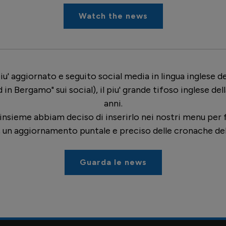
Watch the news
piu' aggiornato e seguito social media in lingua inglese de
d in Bergamo" sui social), il piu' grande tifoso inglese de
anni.
insieme abbiam deciso di inserirlo nei nostri menu per f
e, un aggiornamento puntale e preciso delle cronache de
Guarda le news