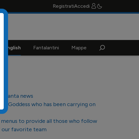
Registrati
Accedi
n english
Fantalantini
Mappe
Atalanta news
f the Goddess who has been carrying on
r menus to provide all those who follow
f our favorite team