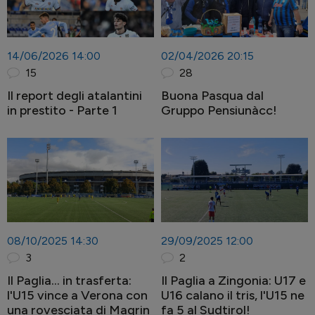
14/06/2026 14:00
02/04/2026 20:15
15
28
Il report degli atalantini
Buona Pasqua dal
in prestito - Parte 1
Gruppo Pensiunàcc!
08/10/2025 14:30
29/09/2025 12:00
3
2
Il Paglia... in trasferta:
Il Paglia a Zingonia: U17 e
l'U15 vince a Verona con
U16 calano il tris, l'U15 ne
una rovesciata di Magrin
fa 5 al Sudtirol!