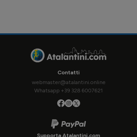
Contatti
webmaster@atalantini.online
Whatsapp +39 328 6007621
Supporta Atalantini.com