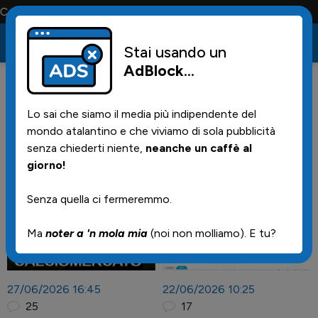
o la maglia e solo i tifosi la portano tutta la vita
Stai usando un
AdBlock
...
Lo sai che siamo il media più indipendente del
mondo atalantino e che viviamo di sola pubblicità
senza chiederti niente,
neanche un caffè al
Notizie
giorno!
Senza quella ci fermeremmo.
Ma
noter a 'n mola mia
(noi non molliamo). E tu?
27/06/2026 16:45
22/06/2026 10:25
25
17