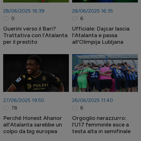
28/06/2025 16:39
28/06/2025 16:35
0
6
Guerini verso il Bari?
Ufficiale: Dajcar lascia
Trattativa con l'Atalanta
l'Atalanta e passa
per il prestito
all'Olimpija Lubljana
27/06/2025 19:50
26/06/2025 11:40
78
6
Perché Honest Ahanor
Orgoglio nerazzurro:
all'Atalanta sarebbe un
l'U17 femminile esce a
colpo da big europea
testa alta in semifinale