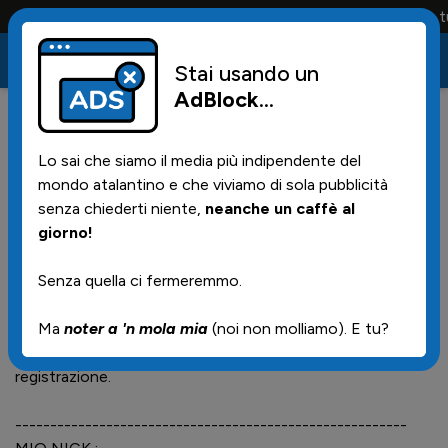
Conta solo la maglia e solo i tifosi la portano tu
Stai usando un
AdBlock
...
Registrati
Lo sai che siamo il media più indipendente del
Per registrarsi fate copia e incolla di quanto
mondo atalantino e che viviamo di sola pubblicità
trovate tra le righe qui sotto, compilatelo con i
senza chiederti niente,
neanche un caffè al
vostri dati e spediteci email a
giorno!
webmaster@atalantini.online
oppure
mandaci un
Senza quella ci fermeremmo.
messaggio su whatsapp.
Ma
noter a 'n mola mia
(noi non molliamo). E tu?
Entro qualche ora vi daremo conferma dell'avvenuta
registrazione.
--------------------------------------------------------