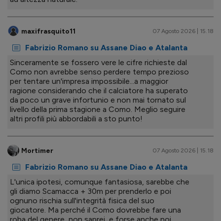
maxifrasquito11
07 Agosto 2026 | 15.18
Fabrizio Romano su Assane Diao e Atalanta
Sinceramente se fossero vere le cifre richieste dal
Como non avrebbe senso perdere tempo prezioso
per tentare un'impresa impossibile...a maggior
ragione considerando che il calciatore ha superato
da poco un grave infortunio e non mai tornato sul
livello della prima stagione a Como. Meglio seguire
altri profili più abbordabili a sto punto!
Mortimer
07 Agosto 2026 | 15.18
Fabrizio Romano su Assane Diao e Atalanta
L'unica ipotesi, comunque fantasiosa, sarebbe che
gli diamo Scamacca + 30m per prenderlo e poi
ognuno rischia sull'integrità fisica del suo
giocatore. Ma perché il Como dovrebbe fare una
roba del genere, non saprei, e forse anche noi,