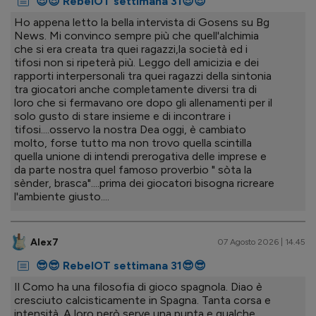
😎😎 RebelOT settimana 31😎😎
Ho appena letto la bella intervista di Gosens su Bg
News. Mi convinco sempre più che quell'alchimia
che si era creata tra quei ragazzi,la società ed i
tifosi non si ripeterà più. Leggo dell amicizia e dei
rapporti interpersonali tra quei ragazzi della sintonia
tra giocatori anche completamente diversi tra di
loro che si fermavano ore dopo gli allenamenti per il
solo gusto di stare insieme e di incontrare i
tifosi....osservo la nostra Dea oggi, è cambiato
molto, forse tutto ma non trovo quella scintilla
quella unione di intendi prerogativa delle imprese e
da parte nostra quel famoso proverbio " sòta la
sènder, brasca"....prima dei giocatori bisogna ricreare
l'ambiente giusto....
Alex7
07 Agosto 2026 | 14.45
😎😎 RebelOT settimana 31😎😎
Il Como ha una filosofia di gioco spagnola. Diao è
cresciuto calcisticamente in Spagna. Tanta corsa e
intensità. A loro però serve una punta e qualche