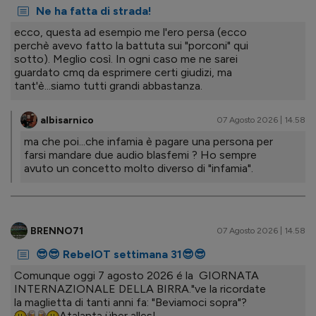
Ne ha fatta di strada!
ecco, questa ad esempio me l'ero persa (ecco
perchè avevo fatto la battuta sui "porconi" qui
sotto). Meglio così. In ogni caso me ne sarei
guardato cmq da esprimere certi giudizi, ma
tant'è...siamo tutti grandi abbastanza.
albisarnico
07 Agosto 2026 | 14.58
ma che poi...che infamia è pagare una persona per
farsi mandare due audio blasfemi ? Ho sempre
avuto un concetto molto diverso di "infamia".
BRENNO71
07 Agosto 2026 | 14.58
😎😎 RebelOT settimana 31😎😎
Comunque oggi 7 agosto 2026 é la GIORNATA
INTERNAZIONALE DELLA BIRRA."ve la ricordate
la maglietta di tanti anni fa: "Beviamoci sopra"?
Atalanta über alles!