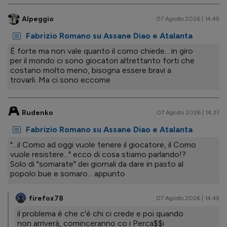
Alpeggio
07 Agosto 2026 | 14.49
Fabrizio Romano su Assane Diao e Atalanta
È forte ma non vale quanto il como chiede... in giro
per il mondo ci sono giocatori altrettanto forti che
costano molto meno, bisogna essere bravi a
trovarli. Ma ci sono eccome
Rudenko
07 Agosto 2026 | 14.37
Fabrizio Romano su Assane Diao e Atalanta
"...il Como ad oggi vuole tenere il giocatore, il Como
vuole resistere..." ecco di cosa stiamo parlando!?
Solo di "somarate" dei giornali da dare in pasto al
popolo bue e somaro... appunto
firefox78
07 Agosto 2026 | 14.49
il problema è che c'è chi ci crede e poi quando
non arriverà, cominceranno co i Perca$$i