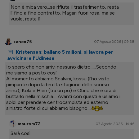
Non è mica vero...se rifiuta il trasferimento, resta
lì fino a fine contratto. Magari fuori rosa, ma se
vuole, resta lì
xanco75
07 Agosto 2026 | 09.38
Kristensen: ballano 5 milioni, si lavora per
avvicinare l'Udinese
Io spero che non arrivi nessuno dietro......Secondo
me siamo a posto così.
Al momento abbiamo Scalvini, kossu (l'ho visto
pimpante dopo la brutta stagione dello scorso
anno), Kola e Hien (tra un po) e Obric che è ora di
buttarlo nella mischia.....Avanti con questi e usiamo i
soldi per prendere centrocampista ed esterno
sinistro forte di cui abbiamo bisogno....
maurom72
07 Agosto 2026 | 14.46
Sarà così