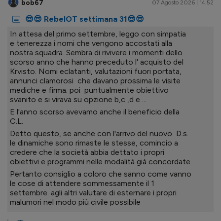
bob67
07 Agosto 2026 | 14.52
😎😎 RebelOT settimana 31😎😎
In attesa del primo settembre, leggo con simpatia
e tenerezza i nomi che vengono accostati alla
nostra squadra. Sembra di rivivere i momenti dello
scorso anno che hanno preceduto l' acquisto del
Krvisto. Nomi eclatanti, valutazioni fuori portata,
annunci clamorosi che davano prossima le visite
mediche e firma. poi puntualmente obiettivo
svanito e si virava su opzione b,c ,d e ...
E l'anno scorso avevamo anche il beneficio della
C.L.
Detto questo, se anche con l'arrivo del nuovo D.s.
le dinamiche sono rimaste le stesse, comincio a
credere che la società abbia dettato i propri
obiettivi e programmi nelle modalità già concordate.
Pertanto consiglio a coloro che sanno come vanno
le cose di attendere sommessamente il 1
settembre. agli altri valutare di esternare i propri
malumori nel modo più civile possibile