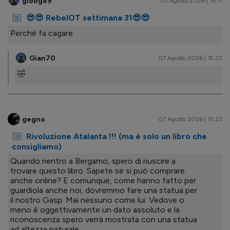
giobg89
07 Agosto 2026 | 15.11
😎😎 RebelOT settimana 31😎😎
Perché fa cagare
Gian70
07 Agosto 2026 | 15.22
🤣
gegno
07 Agosto 2026 | 15.22
Rivoluzione Atalanta !!! (ma è solo un libro che
consigliamo)
Quando rientro a Bergamo, spero di riuscire a
trovare questo libro. Sapete se si può comprare
anche online? E comunque, come hanno fatto per
guardiola anche noi, dovremmo fare una statua per
il nostro Gasp. Mai nessuno come lui. Vedove o
meno è oggettivamente un dato assoluto e la
riconoscenza spero verrà mostrata con una statua
ad altezza naturale.