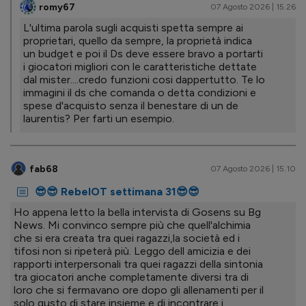
romy67
07 Agosto 2026 | 15.26
L'ultima parola sugli acquisti spetta sempre ai
proprietari, quello da sempre, la proprietà indica
un budget e poi il Ds deve essere bravo a portarti
i giocatori migliori con le caratteristiche dettate
dal mister....credo funzioni cosi dappertutto. Te lo
immagini il ds che comanda o detta condizioni e
spese d'acquisto senza il benestare di un de
laurentis? Per farti un esempio.
fab68
07 Agosto 2026 | 15.10
😎😎 RebelOT settimana 31😎😎
Ho appena letto la bella intervista di Gosens su Bg
News. Mi convinco sempre più che quell'alchimia
che si era creata tra quei ragazzi,la società ed i
tifosi non si ripeterà più. Leggo dell amicizia e dei
rapporti interpersonali tra quei ragazzi della sintonia
tra giocatori anche completamente diversi tra di
loro che si fermavano ore dopo gli allenamenti per il
solo gusto di stare insieme e di incontrare i