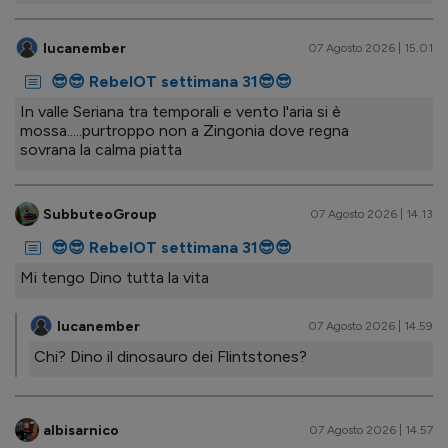
lucanember
07 Agosto 2026 | 15.01
😎😎 RebelOT settimana 31😎😎
In valle Seriana tra temporali e vento l'aria si è
mossa.....purtroppo non a Zingonia dove regna
sovrana la calma piatta
SubbuteoGroup
07 Agosto 2026 | 14.13
😎😎 RebelOT settimana 31😎😎
Mi tengo Dino tutta la vita
lucanember
07 Agosto 2026 | 14.59
Chi? Dino il dinosauro dei Flintstones?
albisarnico
07 Agosto 2026 | 14.57