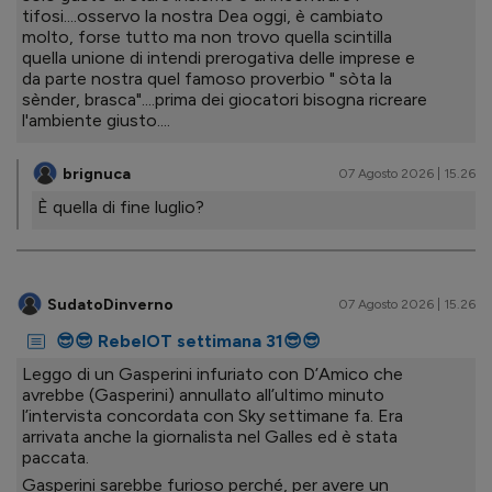
tifosi....osservo la nostra Dea oggi, è cambiato
molto, forse tutto ma non trovo quella scintilla
quella unione di intendi prerogativa delle imprese e
da parte nostra quel famoso proverbio " sòta la
sènder, brasca"....prima dei giocatori bisogna ricreare
l'ambiente giusto....
brignuca
07 Agosto 2026 | 15.26
È quella di fine luglio?
SudatoDinverno
07 Agosto 2026 | 15.26
😎😎 RebelOT settimana 31😎😎
Leggo di un Gasperini infuriato con D’Amico che
avrebbe (Gasperini) annullato all’ultimo minuto
l’intervista concordata con Sky settimane fa. Era
arrivata anche la giornalista nel Galles ed è stata
paccata.
Gasperini sarebbe furioso perché, per avere un