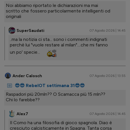
Noi abbiamo riportato le dichiarazioni ma mai
scritto che fossero particolarmente intelligenti od
originali
SuperSaudati
07 Agosto 2026 | 14.45
..ma la notizia ci sta... sono i commenti indignati
perchè lui "vuole restare al milan"....che mi fanno
un po' specie...
Ander Calosch
07 Agosto 2026 | 13.55
😎😎 RebelOT settimana 31😎😎
Raspadori più 20mln?? O Scamacca più 15 mln??
Chi lo farebbe??
Alex7
07 Agosto 2026 | 14.45
Il Como ha una filosofia di gioco spagnola. Diao è
cresciuto calcisticamente in Spagna. Tanta corsa