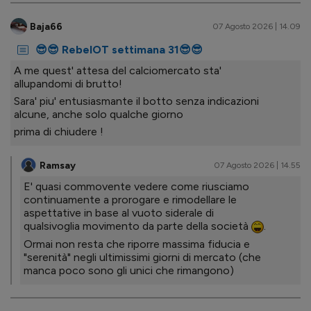
Baja66
07 Agosto 2026 | 14.09
😎😎 RebelOT settimana 31😎😎
A me quest' attesa del calciomercato sta'
allupandomi di brutto!
Sara' piu' entusiasmante il botto senza indicazioni
alcune, anche solo qualche giorno
prima di chiudere !
Ramsay
07 Agosto 2026 | 14.55
E' quasi commovente vedere come riusciamo
continuamente a prorogare e rimodellare le
aspettative in base al vuoto siderale di
qualsivoglia movimento da parte della società
.
Ormai non resta che riporre massima fiducia e
"serenità" negli ultimissimi giorni di mercato (che
manca poco sono gli unici che rimangono)