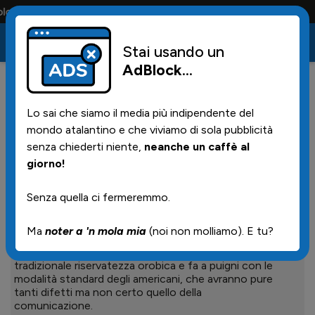
la portano tutta la vita
Stai usando un
AdBlock
...
Ultimi commenti
Lo sai che siamo il media più indipendente del
mondo atalantino e che viviamo di sola pubblicità
Max_Law
07 Agosto 2026 | 15.10
senza chiederti niente,
neanche un caffè al
😎😎 RebelOT settimana 31😎😎
giorno!
Comunque, mai come quest'anno si evidenzia la
totale apatia della società verso i tifosi. Se non ci
Senza quella ci fermeremmo.
fosse stata la campagna abbonamenti (quella si
puntale), si potrebbe quasi dire che i tifosi sono
Ma
noter a 'n mola mia
(noi non molliamo). E tu?
come se non esistessero.
Questo modo di fare mi lascia perplesso, va oltre la
tradizionale riservatezza orobica e fa a puigni con le
modalità standard degli americani, che avranno pure
tanti difetti ma non certo quello della
comunicazione.