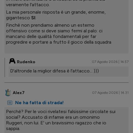
veramente l'attacco.
La mia personale risposta è un grande, enorme,
gigantesco
SI
.
Finchè non prendiamo almeno un esterno
offensivo come si deve siamo fermi al palo: ci
mancano delle qualità fondamentali per far
progredire e portare a frutto il gioco della squadra
Rudenko
07 Agosto 2026 | 14.57
D'altronde la miglior difesa è l'attacco... )))
Alex7
07 Agosto 2026 | 14.31
Ne ha fatta di strada!
Perché? Per le voci rivelatesi falsissime circolate sui
social? Accusato di infamie era un omonimo
Ruggeri, non lui. E' un bravissimo ragazzo che io
sappia.