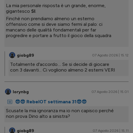
La mia personale risposta è un grande, enorme,
gigantesco
SI
.
Finchè non prendiamo almeno un esterno
offensivo come si deve siamo fermi al palo: ci
mancano delle qualità fondamentali per far
progredire e portare a frutto il gioco della squadra
giobg89
07 Agosto 2026 | 15.12
Totalmente d'accordo.... Se si decide di giocare
con 3 davanti... Ci vogliono almeno 2 esterni VERI
lorynbg
07 Agosto 2026 | 15.01
😎😎 RebelOT settimana 31😎😎
Scusate la mia ignoranza ma io non capisco perché
non prova Dino alto a sinistra?
giobg89
07 Agosto 2026 | 15.11