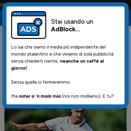
osi la portano tutta la vita
Stai usando un
AdBlock
...
0
11/07/2025 | 17.15
Lo sai che siamo il media più indipendente del
Atalanta U23, in arrivo Pietro
mondo atalantino e che viviamo di sola pubblicità
Parmiggiani dal Milan
senza chiederti niente,
neanche un caffè al
giorno!
Primavera
Senza quella ci fermeremmo.
Ma
noter a 'n mola mia
(noi non molliamo). E tu?