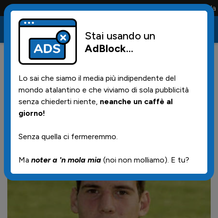
Conta solo la maglia e solo i tifosi la portano tutta la vit
Stai usando un
AdBlock
...
2
03/12/2025 | 11.20
Lo sai che siamo il media più indipendente del
Nato oggi
mondo atalantino e che viviamo di sola pubblicità
senza chiederti niente,
neanche un caffè al
giorno!
Senza quella ci fermeremmo.
Ma
noter a 'n mola mia
(noi non molliamo). E tu?