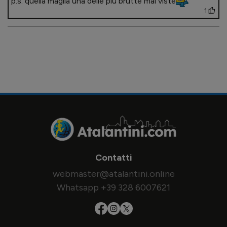
p.s. quella maglia una delle più brutte mai viste
1
Contatti
webmaster@atalantini.online
Whatsapp +39 328 6007621