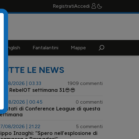
Registrati
Accedi
n english
Fantalantini
Mappe
TUTTE LE NEWS
3/08/2026 | 03.33
1909 commenti
😎 RebelOT settimana 31😎😎
8/08/2026 | 00.45
0 commenti
isultati di Conference League di questa
settimana
7/08/2026 | 21.22
5 commenti
ippo Inzaghi: "Spero nell'esplosione di