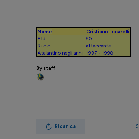
Nome
: Cristiano Lucarelli
Età
: 50
Ruolo
: attaccante
Atalantino negli anni
: 1997 - 1998
By staff
Ricarica
5