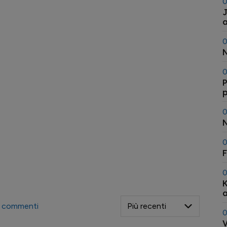
0
J
a
0
N
0
P
p
s
0
N
0
F
0
K
a
commenti
0
V