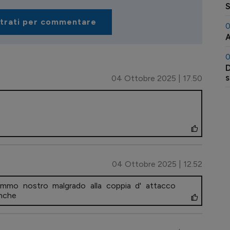
S
strati per commentare
0
A
0
D
s
04 Ottobre 2025 | 17.50
04 Ottobre 2025 | 12.52
ammo nostro malgrado alla coppia d' attacco
eanche