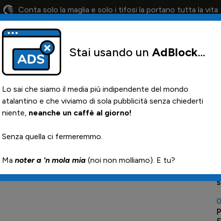
Conta solo la maglia e solo i tifosi la portano tutta la vita
Stai usando un
AdBlock
...
lendario
Il 12° Uomo
Otis
Paglia
News i
Lo sai che siamo il media più indipendente del mondo
atalantino e che viviamo di sola pubblicità senza chiederti
niente,
neanche un caffè al giorno!
0
Senza quella ci fermeremmo.

Ma
noter a 'n mola mia
(noi non molliamo). E tu?
0
R
0
P