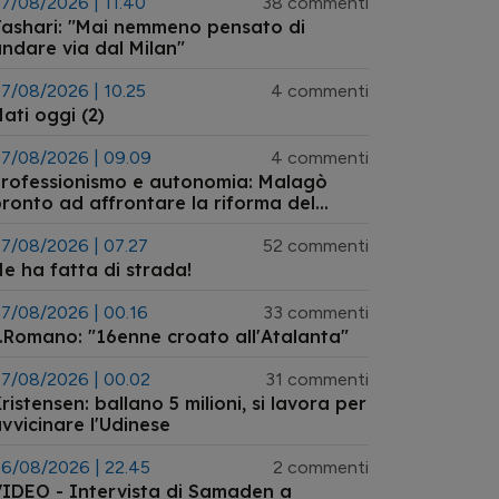
7/08/2026 | 11.40
38 commenti
ashari: "Mai nemmeno pensato di
ndare via dal Milan"
7/08/2026 | 10.25
4 commenti
ati oggi (2)
7/08/2026 | 09.09
4 commenti
rofessionismo e autonomia: Malagò
ronto ad affrontare la riforma del
istema arbitrale
7/08/2026 | 07.27
52 commenti
e ha fatta di strada!
7/08/2026 | 00.16
33 commenti
.Romano: "16enne croato all'Atalanta"
7/08/2026 | 00.02
31 commenti
ristensen: ballano 5 milioni, si lavora per
vvicinare l'Udinese
6/08/2026 | 22.45
2 commenti
IDEO - Intervista di Samaden a