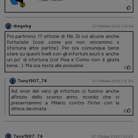
diegobg
07 Ottobre 2025 | 10.06
Poi partirono 11 vittorie di fila. Di cui alcune anche
fortunate (così come poi non vincemmo x
sfortuna altre partite). Per ora comunque bene
stare su questi livelli con gli infortuni avuti e anche
un po’ di sfortuna (col Pisa e Como non è girata
bene…). Ma ora testa alle prossime…
3
Tony1907_74
07 Ottobre 2025 | 12.00
Ad onor del vero gli infortuni ci furono anche
all'inizio dello scorso anno, ricordo che ci
presentammo a Milano contro l'Inter con la
difesa decimata.
2
Tony1907_74
07 Ottobre 2025 | 09.20