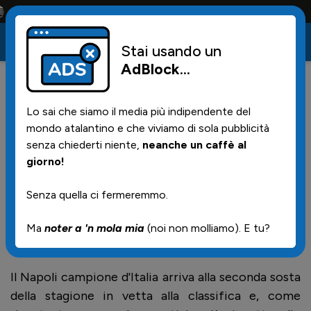
onta solo la maglia e solo i tifosi la portano tutta la vita
Stai usando un
AdBlock
...
16
07/10/2025 | 07.27
Lo sai che siamo il media più indipendente del
Classifiche a confronto: + 3
mondo atalantino e che viviamo di sola pubblicità
Atalanta
senza chiederti niente,
neanche un caffè al
giorno!
Senza quella ci fermeremmo.
Classifiche a confronto dopo sei giornate di Serie
Ma
noter a 'n mola mia
(noi non molliamo). E tu?
A.
Il Napoli campione d'Italia arriva alla seconda sosta
della stagione in vetta alla classifica e, come