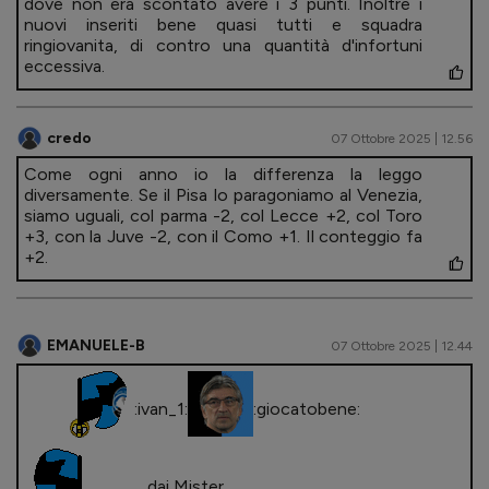
dove non era scontato avere i 3 punti. Inoltre i
nuovi inseriti bene quasi tutti e squadra
ringiovanita, di contro una quantità d'infortuni
eccessiva.
credo
07 Ottobre 2025 | 12.56
Come ogni anno io la differenza la leggo
diversamente. Se il Pisa lo paragoniamo al Venezia,
siamo uguali, col parma -2, col Lecce +2, col Toro
+3, con la Juve -2, con il Como +1. Il conteggio fa
+2.
EMANUELE-B
07 Ottobre 2025 | 12.44
:ivan_1:
:giocatobene:
....dai Mister