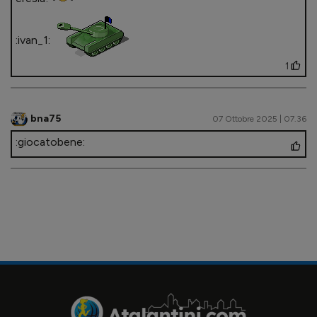
:ivan_1:
1
bna75
07 Ottobre 2025 | 07.36
:giocatobene: