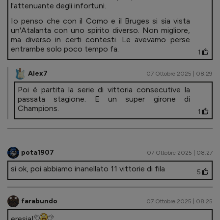
l'attenuante degli infortuni.
Io penso che con il Como e il Bruges si sia vista
un'Atalanta con uno spirito diverso. Non migliore,
ma diverso in certi contesti. Le avevamo perse
entrambe solo poco tempo fa.
1
Alex7
07 Ottobre 2025 | 08.29
Poi è partita la serie di vittoria consecutive la
passata stagione. E un super girone di
Champions.
1
pota1907
07 Ottobre 2025 | 08.27
si ok, poi abbiamo inanellato 11 vittorie di fila
5
farabundo
07 Ottobre 2025 | 08.25
eresia!