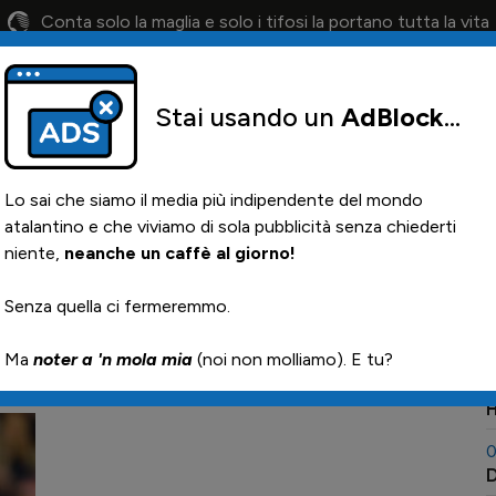
Conta solo la maglia e solo i tifosi la portano tutta la vita
Stai usando un
AdBlock
...
lendario
Il 12° Uomo
Otis
Paglia
News i
Lo sai che siamo il media più indipendente del mondo
atalantino e che viviamo di sola pubblicità senza chiederti
niente,
neanche un caffè al giorno!
0
Senza quella ci fermeremmo.

Ma
noter a 'n mola mia
(noi non molliamo). E tu?
0
I
H
0
D