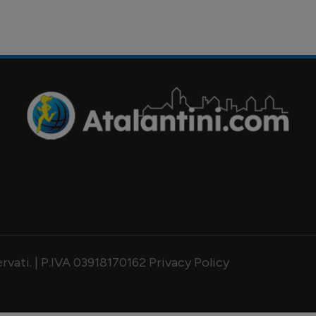
servati. | P.IVA 03918170162
Privacy Policy