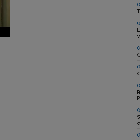
0
T
0
L
v
0
0
C
0
R
0
S
a
0