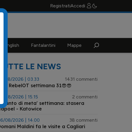
Registrati
Accedi
n english
Fantalantini
Mappe
TUTTE LE NEWS
3/08/2026 | 03.33
1431 commenti
😎 RebelOT settimana 31😎😎
6/08/2026 | 15.15
2 commenti
l punto di meta' settimana: stasera
apoel - Katowice
6/08/2026 | 14.00
38 commenti
omani Maldini fa le visite a Cagliari