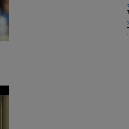
0
R
0
F