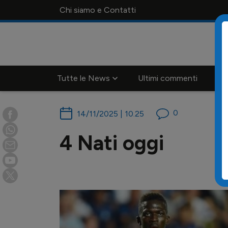
Chi siamo e Contatti
Tutte le News
Ultimi commenti
Ca
0
14/11/2025 | 10.25
4 Nati oggi