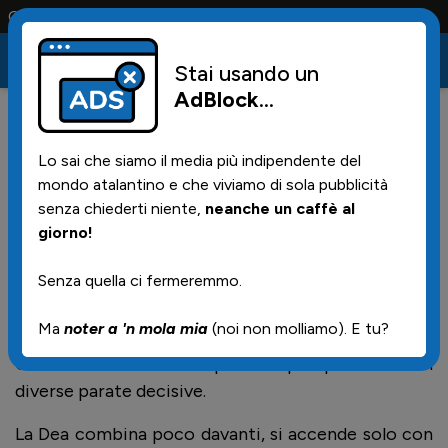
ta solo la maglia e solo i tifosi la portano tutta la vita
Stai usando un
AdBlock
...
19
18/05/2026 | 14.30
Lo sai che siamo il media più indipendente del
Il "vero" risultato: Atalanta -
mondo atalantino e che viviamo di sola pubblicità
Bologna
senza chiederti niente,
neanche un caffè al
giorno!
Senza quella ci fermeremmo.
Il Bologna vince 1-0 a Bergamo con gol del solito
Orsolini, più puntuale delle tasse quando vede
Ma
noter a 'n mola mia
(noi non molliamo). E tu?
l’Atalanta. I rossoblù giocano forse meglio e
Carnesecchi evita un passivo più pesante con
diverse parate decisive.
La Dea combina poco davanti, si accende solo con