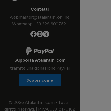
Contatti
webmaster@atalantini.online
Whatsapp +39 328 6007621
Supporta Atalantini.com
tramite una donazione PayPal
Scopri come
© 2026 Atalantini.com - Tutti i
diritti riservati. | P.IVA 03918170162