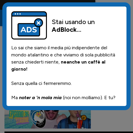
Conta solo la maglia e solo i tifosi la portano tutta la vi
Stai usando un
AdBlock
...
1
22/05/2025 | 15.00
Lo sai che siamo il media più indipendente del
Stasera torna DAI
mondo atalantino e che viviamo di sola pubblicità
CHE 'L VE
senza chiederti niente,
neanche un caffè al
giorno!
Senza quella ci fermeremmo.
Ma
noter a 'n mola mia
(noi non molliamo). E tu?