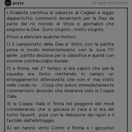
prytz
27 Aprile 2026 | 23.57
L'Atalanta certifica la salvezza al Cagliari e leggo
dappertutto commenti devastanti per la Dea da
parte del ns mondo di tifosi e giornalisti che
seguono la Dea . Sono stupito , molto stupito.
Provo a elencare qualche motivo .
1) il campionato della Dea e' finito con la partita
persa in modo immeritatissimo con la Juve l'11
aprile ; partita decisiva per la classifica e quindi con
enorme contraccolpo morale
2) a Roma, nel 2* tempo si era capito che per la
squadra era finito mettendo in campo un
atteggiamento difensivista che non e' mai stato
nelle corde ns . . Cosa che avevo immediatamente
commentato dicendo che rimaneva solo la Coppa
Italia
3) la Coppa Italia e' finita nel peggiore dei modi
considerando che si giocava in casa e si era del
tutto favoriti ..pure con la delusione dei rigori e il
fastidio dell'arbitraggio
4) ieri hanno vinto Como e Roma e i giocatori