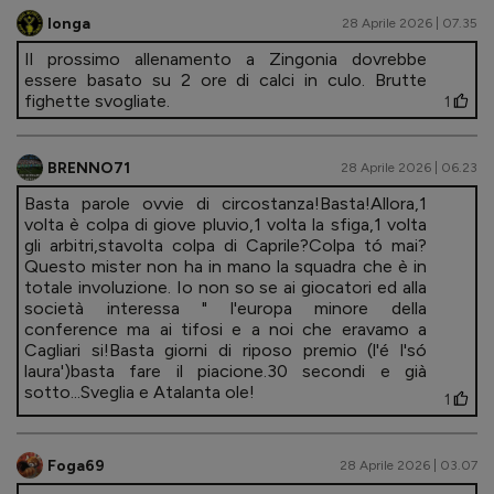
longa
28 Aprile 2026 | 07.35
Il prossimo allenamento a Zingonia dovrebbe
essere basato su 2 ore di calci in culo. Brutte
fighette svogliate.
1
BRENNO71
28 Aprile 2026 | 06.23
Basta parole ovvie di circostanza!Basta!Allora,1
volta è colpa di giove pluvio,1 volta la sfiga,1 volta
gli arbitri,stavolta colpa di Caprile?Colpa tó mai?
Questo mister non ha in mano la squadra che è in
totale involuzione. Io non so se ai giocatori ed alla
società interessa " l'europa minore della
conference ma ai tifosi e a noi che eravamo a
Cagliari si!Basta giorni di riposo premio (l'é l'só
laura')basta fare il piacione.30 secondi e già
sotto...Sveglia e Atalanta ole!
1
Foga69
28 Aprile 2026 | 03.07