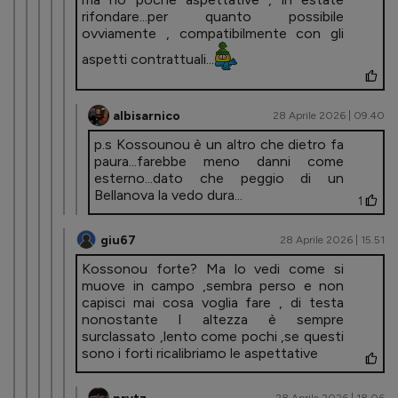
rifondare...per quanto possibile
ovviamente , compatibilmente con gli
aspetti contrattuali...
albisarnico
28 Aprile 2026 | 09.40
p.s Kossounou è un altro che dietro fa
paura...farebbe meno danni come
esterno...dato che peggio di un
Bellanova la vedo dura...
1
giu67
28 Aprile 2026 | 15.51
Kossonou forte? Ma lo vedi come si
muove in campo ,sembra perso e non
capisci mai cosa voglia fare , di testa
nonostante l altezza è sempre
surclassato ,lento come pochi ,se questi
sono i forti ricalibriamo le aspettative