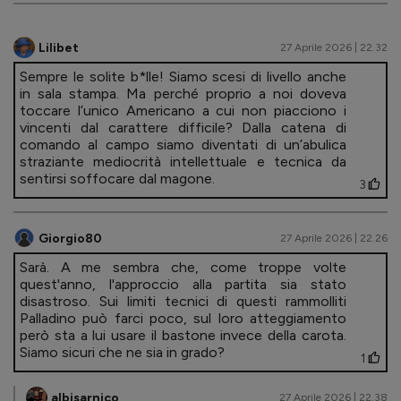
Lilibet
27 Aprile 2026 | 22.32
Sempre le solite b*lle! Siamo scesi di livello anche
in sala stampa. Ma perché proprio a noi doveva
toccare l’unico Americano a cui non piacciono i
vincenti dal carattere difficile? Dalla catena di
comando al campo siamo diventati di un’abulica
straziante mediocrità intellettuale e tecnica da
sentirsi soffocare dal magone.
3
Giorgio80
27 Aprile 2026 | 22.26
Sarà. A me sembra che, come troppe volte
quest'anno, l'approccio alla partita sia stato
disastroso. Sui limiti tecnici di questi rammolliti
Palladino può farci poco, sul loro atteggiamento
però sta a lui usare il bastone invece della carota.
Siamo sicuri che ne sia in grado?
1
albisarnico
27 Aprile 2026 | 22.38