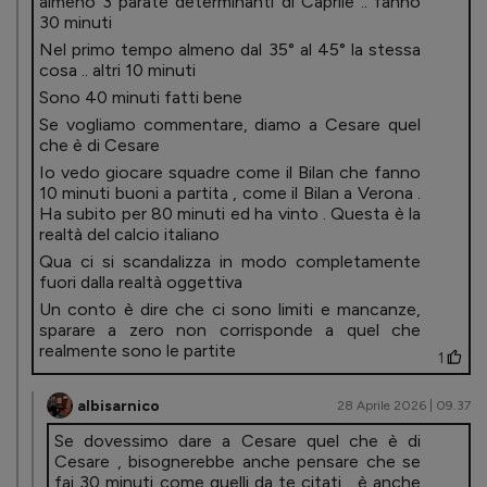
almeno 3 parate determinanti di Caprile .. fanno
30 minuti
Nel primo tempo almeno dal 35° al 45° la stessa
cosa .. altri 10 minuti
Sono 40 minuti fatti bene
Se vogliamo commentare, diamo a Cesare quel
che è di Cesare
Io vedo giocare squadre come il Bilan che fanno
10 minuti buoni a partita , come il Bilan a Verona .
Ha subito per 80 minuti ed ha vinto . Questa è la
realtà del calcio italiano
Qua ci si scandalizza in modo completamente
fuori dalla realtà oggettiva
Un conto è dire che ci sono limiti e mancanze,
sparare a zero non corrisponde a quel che
realmente sono le partite
1
albisarnico
28 Aprile 2026 | 09.37
Se dovessimo dare a Cesare quel che è di
Cesare , bisognerebbe anche pensare che se
fai 30 minuti come quelli da te citati , è anche