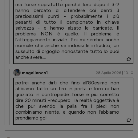
ma forse sopratutto perchè loro dopo il 3-2
hanno cercato di difendere coi denti 3
preziosissimi punti - probabilmente i più
pesanti di tutto il campionato in chiave
salvezza - e hanno alzato le barricate. Il
problema NON è quello. Il problema è
l'atteggiamento iniziale. Poi mi sembra anche
normale che anche se indossi le infradito, un
sussulto di orgoglio nonostante tutto lo puoi
anche avere....
magallanes1
28 Aprile 2026 | 10.10
potrei anche dirti che fino all'80esimo non
abbiamo fatto un tiro in porta e loro ci han
graziato in contropiede...forse è più corretto
dire 20 minuti +recupero... la realtà oggettiva è
che pur avendo la palla fra i piedi non
combiniamo niente, e quando non l'abbiamo
prendiamo gol