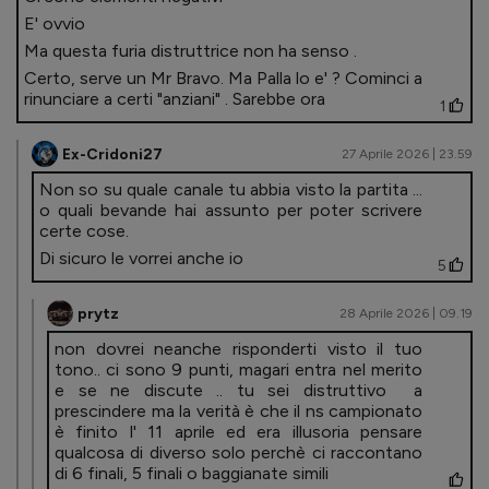
E' ovvio
Ma questa furia distruttrice non ha senso .
Certo, serve un Mr Bravo. Ma Palla lo e' ? Cominci a
rinunciare a certi "anziani" . Sarebbe ora
1
Ex-Cridoni27
27 Aprile 2026 | 23.59
Non so su quale canale tu abbia visto la partita ...
o quali bevande hai assunto per poter scrivere
certe cose.
Di sicuro le vorrei anche io
5
prytz
28 Aprile 2026 | 09.19
non dovrei neanche risponderti visto il tuo
tono.. ci sono 9 punti, magari entra nel merito
e se ne discute .. tu sei distruttivo a
prescindere ma la verità è che il ns campionato
è finito l' 11 aprile ed era illusoria pensare
qualcosa di diverso solo perchè ci raccontano
di 6 finali, 5 finali o baggianate simili