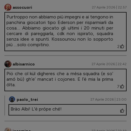
assocuori
27 Aprile 2026 | 22.57
Purtroppo non abbiamo più impegni e ai tengono in
panchina giocatori tipo Ederson per risparmiarli da
cosa.... Abbiamo giocato gli ultimi i 20 minuti per
cercare di pareggiarla, cdk non ispirato, squadra
senza idee e spunti. Kossounou non lo sopporto
più ....solo compitino.
2
albisarnico
27 Aprile 2026 | 22.42
Piö che ol kül digheres che a mèsa squadra (e so’
amó bù) gh’e’ mancat i cojones. E l’è mia la prima
ólta.
7
paolo_trei
27 Aprile 2026 | 23.00
Brào Albi! L'è própe ché!