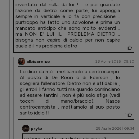
inventato dal nulla da lui ! .. e poi guardate
l'azione da dietro come parte, lui appoggia
sempre in verticale e lo fa con precisione ..
purtroppo ha fatto uno scivolone e prima un
mancato anticipo che sono molto evidenti ..
ma NON E' LUI IL PROBLEMA DIETRO ..
bisogna non capire di calcio per non capire
quale è il ns problema dietro
albisarnico
28 Aprile 2026 | 09.20
Lo dico da mò : mettiamolo a centrocampo.
Al posto di De Roon o di Ederson , lo
sceglierà l'allenatore. Dietro non è affidabile ,
gli errori li fanno tutti ma quando cominciano
ad essere tantini , non è più solo sfiga (vedi
tocchi di mano/braccio). Nasce
centrocampista , mettiamolo al suo posto
santo iddio !!
1
prytz
28 Aprile 2026 | 09.34
va bene, ci sta .. ma dietro chi gioca ? ..