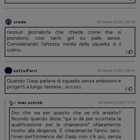
credo
28 Aprile 2026 | 09.59
nessun giornalista che chiede come mai si
prendono così tanti gol su palle aeree.
Considerando l'altezza media della squadra è il
colmo.
2
sottoiFerri
28 Aprile 2026 | 09.41
Quando Gasp parlava di squadra senza ambizioni e
progetti a lungo termine... eccoci....
4
max.scorzè
28 Aprile 2026 | 10.17
Dici che sia per questo che se n'è andato?
Ricordo quando disse "qui si dà per scontata la
qualificazione per la champions" chiaramente
rivolto alla dirigenza. È chiaramente l'anno zero,
l'over-performance del Gasp non c'è più, senza