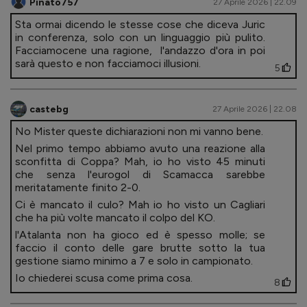
Pinato757
27 Aprile 2026 | 22.09
Sta ormai dicendo le stesse cose che diceva Juric
in conferenza, solo con un linguaggio più pulito.
Facciamocene una ragione, l'andazzo d'ora in poi
sarà questo e non facciamoci illusioni.
5
castebg
27 Aprile 2026 | 22.08
No Mister queste dichiarazioni non mi vanno bene.
Nel primo tempo abbiamo avuto una reazione alla
sconfitta di Coppa? Mah, io ho visto 45 minuti
che senza l'eurogol di Scamacca sarebbe
meritatamente finito 2-0.
Ci è mancato il culo? Mah io ho visto un Cagliari
che ha più volte mancato il colpo del KO.
l'Atalanta non ha gioco ed è spesso molle; se
faccio il conto delle gare brutte sotto la tua
gestione siamo minimo a 7 e solo in campionato.
Io chiederei scusa come prima cosa.
8