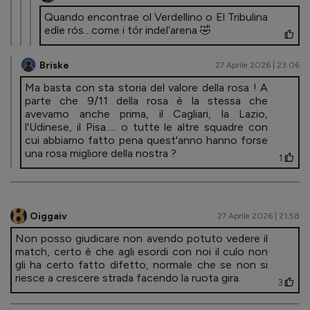
Quando encontrae ol Verdellino o El Tribulina
edìe rós…come i tór indel’arena 🤣
Briske
27 Aprile 2026 | 23.06
Ma basta con sta storia del valore della rosa ! A
parte che 9/11 della rosa è la stessa che
avevamo anche prima, il Cagliari, la Lazio,
l'Udinese, il Pisa..... o tutte le altre squadre con
cui abbiamo fatto pena quest'anno hanno forse
una rosa migliore della nostra ?
1
Oiggaiv
27 Aprile 2026 | 21.58
Non posso giudicare non avendo potuto vedere il
match, certo è che agli esordi con noi il culo non
gli ha certo fatto difetto, normale che se non si
riesce a crescere strada facendo la ruota gira.
3