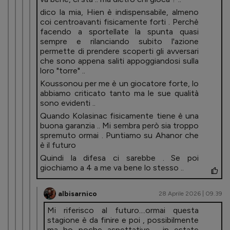
dico la mia, Hien è indispensabile, almeno
coi centroavanti fisicamente forti . Perchè
facendo a sportellate la spunta quasi
sempre e rilanciando subito l'azione
permette di prendere scoperti gli avversari
che sono appena saliti appoggiandosi sulla
loro "torre" ..
Koussonou per me è un giocatore forte, lo
abbiamo criticato tanto ma le sue qualità
sono evidenti ..
Quando Kolasinac fisicamente tiene è una
buona garanzia .. Mi sembra però sia troppo
spremuto ormai . Puntiamo su Ahanor che
è il futuro
Quindi la difesa ci sarebbe . Se poi
giochiamo a 4 a me va bene lo stesso ..
albisarnico
28 Aprile 2026 | 09.39
Mi riferisco al futuro....ormai questa
stagione è da finire e poi , possibilmente
ma ho poche aspettative , in estate