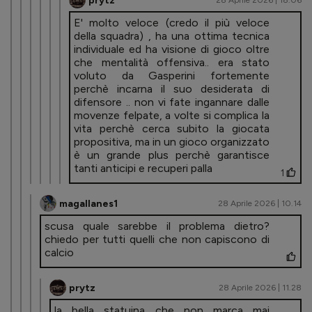
prytz
28 Aprile 2026 | 18.06
E' molto veloce (credo il più veloce
della squadra) , ha una ottima tecnica
individuale ed ha visione di gioco oltre
che mentalità offensiva.. era stato
voluto da Gasperini fortemente
perchè incarna il suo desiderata di
difensore .. non vi fate ingannare dalle
movenze felpate, a volte si complica la
vita perchè cerca subito la giocata
propositiva, ma in un gioco organizzato
è un grande plus perchè garantisce
tanti anticipi e recuperi palla
1
magallanes1
28 Aprile 2026 | 10.14
scusa quale sarebbe il problema dietro?
chiedo per tutti quelli che non capiscono di
calcio
prytz
28 Aprile 2026 | 11.28
la bella statuina che non marca mai