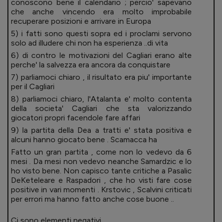
conoscono bene il calendario ; percio' sapevano
che anche vincendo era molto improbabile
recuperare posizioni e arrivare in Europa
5) i fatti sono questi sopra ed i proclami servono
solo ad illudere chi non ha esperienza ..di vita
6) di contro le motivazioni del Cagliari erano alte
perche' la salvezza era ancora da conquistare
7) parliamoci chiaro , il risultato era piu' importante
per il Cagliari
8) parliamoci chiaro, l'Atalanta e' molto contenta
della societa' Cagliari che sta valorizzando
giocatori propri facendole fare affari
9) la partita della Dea a tratti e' stata positiva e
alcuni hanno giocato bene . Scamacca ha
Fatto un gran partita , come non lo vedevo da 6
mesi . Da mesi non vedevo neanche Samardzic e lo
ho visto bene. Non capisco tante critiche a Pasalic
DeKeteleare e Raspadori , che ho visti fare cose
positive in vari momenti . Krstovic , Scalvini criticati
per errori ma hanno fatto anche cose buone ..
Ci sono elementi negativi