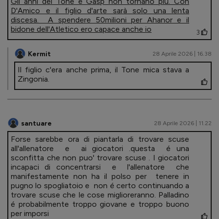
Gli anni del Tone e Gasp non tornano più. Con
D'Amico e il figlio d'arte sarà solo una lenta
discesa. A spendere 50milioni per Ahanor e il
bidone dell'Atletico ero capace anche io
3
Kermit
28 Aprile 2026 | 16.38
Il figlio c'era anche prima, il Tone mica stava a
Zingonia.
santuare
28 Aprile 2026 | 11.22
Forse sarebbe ora di piantarla di trovare scuse
all'allenatore e ai giocatori .questa é una
sconfitta che non puo' trovare scuse . I giocatori
incapaci di concentrarsi e l'allenatore che
manifestamente non ha il polso per tenere in
pugno lo spogliatoio e non é certo continuando a
trovare scuse che le cose miglioreranno. Palladino
é probabilmente troppo giovane e troppo buono
per imporsi