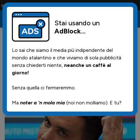
ia e solo i tifosi la portano tutta la vita
Stai usando un
AdBlock
...
79
27/04/2026 | 21.24
Lo sai che siamo il media più indipendente del
Il Mister in conferenza stampa
mondo atalantino e che viviamo di sola pubblicità
postpartita
senza chiederti niente,
neanche un caffè al
giorno!
Senza quella ci fermeremmo.
Ma
noter a 'n mola mia
(noi non molliamo). E tu?