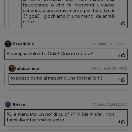
l'attaccante o che fa interventi a vuoto
sedendosi preventivamente per terra (vedi
3° goal) .. giochiamo in uno meno da anni li
dietro
Pasodoble
27 Aprile 2026 | 23.15
E compriamolo sto Culo! Quanto costa?
2
albisarnico
28 Aprile 2026 | 09.21
Io posso darne al massimo una fettina (cit.)
1
Briske
27 Aprile 2026 | 23.02
"Ci è mancato un po' di culo" ???? Dài Mister, non
farmi diventare maleducato.......
4