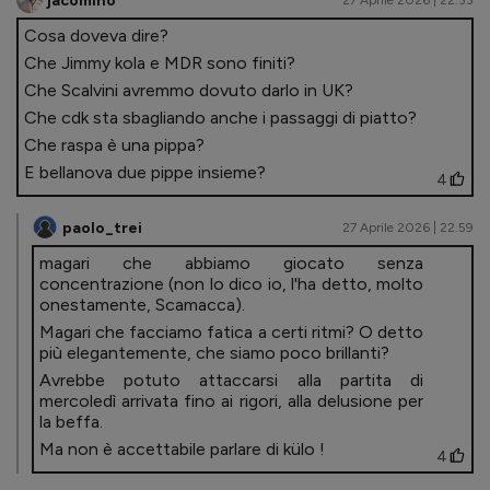
jacomino
27 Aprile 2026 | 22.33
Cosa doveva dire?
Che Jimmy kola e MDR sono finiti?
Che Scalvini avremmo dovuto darlo in UK?
Che cdk sta sbagliando anche i passaggi di piatto?
Che raspa è una pippa?
E bellanova due pippe insieme?
4
paolo_trei
27 Aprile 2026 | 22.59
magari che abbiamo giocato senza
concentrazione (non lo dico io, l'ha detto, molto
onestamente, Scamacca).
Magari che facciamo fatica a certi ritmi? O detto
più elegantemente, che siamo poco brillanti?
Avrebbe potuto attaccarsi alla partita di
mercoledì arrivata fino ai rigori, alla delusione per
la beffa.
Ma non è accettabile parlare di külo !
4