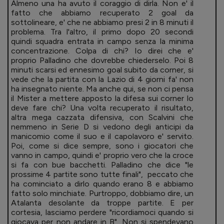
Almeno una ha avuto il coraggio di dirla. Non e' il
fatto che abbiamo recuperato 2 goal da
sottolineare, e' che ne abbiamo presi 2 in 8 minuti il
problema. Tra l'altro, il primo dopo 20 secondi
quindi squadra entrata in campo senza la minima
concentrazione. Colpa di chi? Io direi che e'
proprio Palladino che dovrebbe chiederselo. Poi 8
minuti scarsi ed ennesimo goal subito da corner, si
vede che la partita con la Lazio di 4 giorni fa' non
ha insegnato niente. Ma anche qui, se non ci pensa
il Mister a mettere apposto la difesa sui corner lo
deve fare chi? Una volta recuperato il risultato,
altra mega cazzata difensiva, con Scalvini che
nemmeno in Serie D si vedono degli anticipi da
manicomio come il suo e il capolavoro e' servito.
Poi, come si dice sempre, sono i giocatori che
vanno in campo, quindi e' proprio vero che la croce
si fa con bue bacchetti. Palladino che dice "le
prossime 4 partite sono tutte finali", peccato che
ha cominciato a dirlo quando erano 8 e abbiamo
fatto solo minchiate. Purtroppo, dobbiamo dire, un
Atalanta desolante da troppe partite. E per
cortesia, lasciamo perdere "ricordiamoci quando si
giocava per non andare in B". Non si spendevano