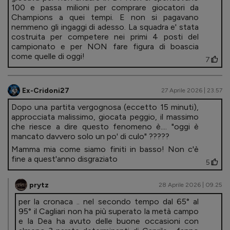
100 e passa milioni per comprare giocatori da
Champions a quei tempi. E non si pagavano
nemmeno gli ingaggi di adesso. La squadra e' stata
costruita per competere nei primi 4 posti del
campionato e per NON fare figura di boascia
come quelle di oggi!
7
Ex-Cridoni27
27 Aprile 2026 | 23.57
Dopo una partita vergognosa (eccetto 15 minuti),
approcciata malissimo, giocata peggio, il massimo
che riesce a dire questo fenomeno è.... "oggi è
mancato davvero solo un po' di culo" ?????
Mamma mia come siamo finiti in basso! Non c'è
fine a quest'anno disgraziato
5
prytz
28 Aprile 2026 | 09.25
per la cronaca .. nel secondo tempo dal 65° al
95° il Cagliari non ha più superato la metà campo
e la Dea ha avuto delle buone occasioni con