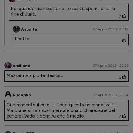
Poi quando usi il bastone , o sei Gasperini o fai la
fine di Juric.
7
Astarte
27 Aprile 2026 | 23.10
Esatto
emiliano
27 Aprile 2026 | 22.26
Mazzarri era piú fantasioso
2
Rudenko
27 Aprile 2026 | 22.24
Ci è mancato il culo…. Ecco questa mi mancava!!!
Ma come si fa a commentare una dichiarazione del
genere! Vado a dormire che è meglio
7