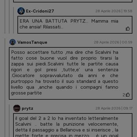
Ex-Cridoni27
28 Aprile 2026 | 19.58
ERA UNA BATTUTA PRYTZ... Mamma mia
che ansia! Rilassati...
VamosTanque
28 Aprile 2026 | 00.59
Posso accettare tutto ,ma dire che Scalvini ha
fatto cose buone vuol dire proprio tirarsi la
zappa sui piedi..Scalvini tutte le partite causa
rigori e gol presi ,tutte,e’ una sentenza
.Giocatore sopravvalutato da anni e che
purtroppo ha trovato il suo standard a questo
livello qua ,anche quando i compagni fanno
grosse partite
2
prytz
28 Aprile 2026 | 09.17
il goal del 2 a 2 lo ha inventato letteralmente
Scalvini .. batte la punizione velocemente,
detta il passaggio a Bellanova e si inserisce , la
mette forte e precisa in mezzo .. è un goal