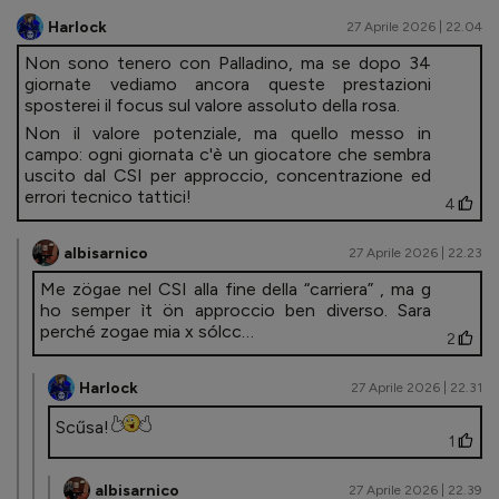
Harlock
27 Aprile 2026 | 22.04
Non sono tenero con Palladino, ma se dopo 34
giornate vediamo ancora queste prestazioni
sposterei il focus sul valore assoluto della rosa.
Non il valore potenziale, ma quello messo in
campo: ogni giornata c'è un giocatore che sembra
uscito dal CSI per approccio, concentrazione ed
errori tecnico tattici!
4
albisarnico
27 Aprile 2026 | 22.23
Me zögae nel CSI alla fine della “carriera” , ma g
ho semper ìt ön approccio ben diverso. Sara
perché zogae mia x sólcc…
2
Harlock
27 Aprile 2026 | 22.31
Scűsa!
1
albisarnico
27 Aprile 2026 | 22.39