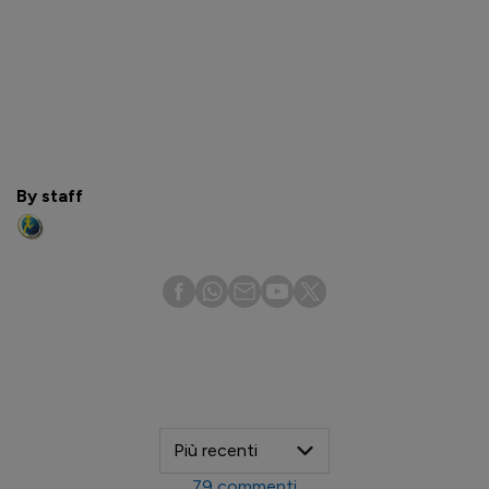
By staff
79
commenti