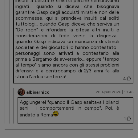
insulti a destra e sinistra perché sembravamo
ingrati... quando si diceva che bisognava
garantire Gasp degli acquisti mirati e non delle
scommesse, qui si prendeva insulti dai soliti
tuttologi... quando Gasp diceva che serviva un
"De roon" e rifondare la difesa altri inulti e
considerazioni di fede verso la dirigenza...
quando Gasp indicava un mancanza di stimoli
societari e dei giocatori lo hanno contestato...
personaggi sono arrivati a contestarlo alla
prima a Bergamo da avversario... eppure "tempo
al tempo" siamo ancora con gli stessi problemi
difensivi e a centrocampo di 2/3 anni fa...alla
storia l'ardua sentenza!
4
albisarnico
28 Aprile 2026 | 10.46
Aggiungerei "quando il Gasp esaltava i bilanci
sani , i comportamenti in campo". Poi, è
andato a Roma
1