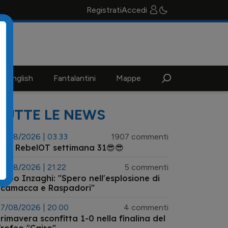
Registrati
Accedi
n english
Fantalantini
Mappe
TUTTE LE NEWS
3/08/2026 | 03.33
1907 commenti
😎 RebelOT settimana 31😎😎
7/08/2026 | 21.22
5 commenti
ippo Inzaghi: "Spero nell'esplosione di
Scamacca e Raspadori"
7/08/2026 | 20.00
4 commenti
rimavera sconfitta 1-0 nella finalina del