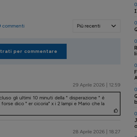
0
I
0
9
commenti
Q
0
R
strati per commentare
l
0
F
A
29 Aprile 2026 | 12.59
0
Q
luso gli ultimi 10 minuti della " disperazione " è
b
 forse dico " er cicoria" x i 2 lampi e Mario che la
0
J
a
28 Aprile 2026 | 18.27