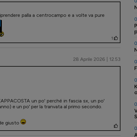
0
N
 riprendere palla a centrocampo e a volte va pure
0
P
p
s
1
0
N
28 Aprile 2026 | 12.53
0
F
0
K
a
e ZAPPACOSTA un po' perché in fascia sx, un po'
0
 anno) e un po' per la tranvata al primo secondo.
V
S
de giusto
0
A