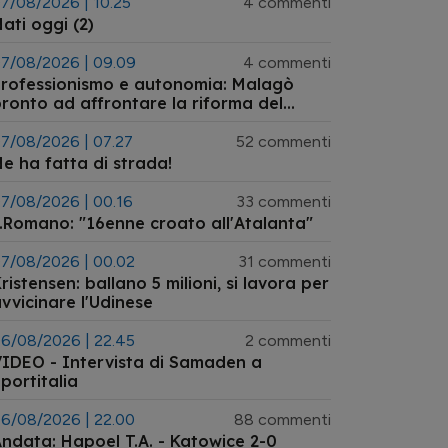
7/08/2026 | 10.25
4 commenti
ati oggi (2)
7/08/2026 | 09.09
4 commenti
rofessionismo e autonomia: Malagò
ronto ad affrontare la riforma del
istema arbitrale
7/08/2026 | 07.27
52 commenti
e ha fatta di strada!
7/08/2026 | 00.16
33 commenti
.Romano: "16enne croato all'Atalanta"
7/08/2026 | 00.02
31 commenti
ristensen: ballano 5 milioni, si lavora per
vvicinare l'Udinese
6/08/2026 | 22.45
2 commenti
IDEO - Intervista di Samaden a
portitalia
6/08/2026 | 22.00
88 commenti
ndata: Hapoel T.A. - Katowice 2-0