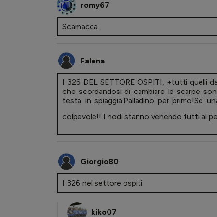
romy67
Scamacca
Falena
I 326 DEL SETTORE OSPITI, +tutti quelli dav
che scordandosi di cambiare le scarpe son
testa in spiaggia.Palladino per primo!Se u
colpevole!! I nodi stanno venendo tutti al pe
Giorgio80
I 326 nel settore ospiti
kiko07