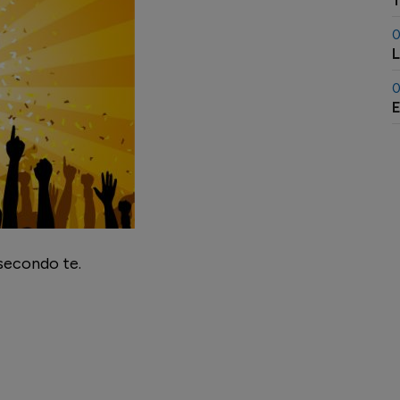
T
0
L
0
E
 secondo te.