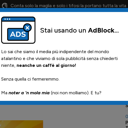
Conta solo la maglia e solo i tifosi la portano tutta la vita
Stai usando un
AdBlock
...
lendario
Il 12° Uomo
Otis
Paglia
News i
Lo sai che siamo il media più indipendente del mondo
atalantino e che viviamo di sola pubblicità senza chiederti
niente,
neanche un caffè al giorno!
: il migliore in campo
0
Senza quella ci fermeremmo.

Ma
noter a 'n mola mia
(noi non molliamo). E tu?
0
P
0
P