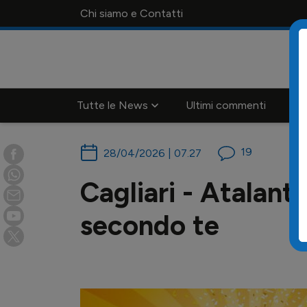
Chi siamo e Contatti
Tutte le News
Ultimi commenti
Ca
19
28/04/2026 | 07.27
Cagliari - Atalanta
secondo te