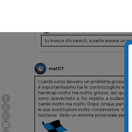
un'analisi abbastanza lucida, condivisibil
offensivi dietro ad uno schermo.
Davor
tu invece chi saresti, a parte essere un 
mat07
I cambi sono davvero un problema grosso co
é importantissimo hai le controcoglioni e sa
handicap molto ma molto grosso. Ieri quan
sono spaventato e ho iniziato a sudare. Per
cambi molto ma molto Dopo cinque partite, J
le sue sostituzioni molto conservative. Ven
rischiose. Vedo un enorme potenziale per riba