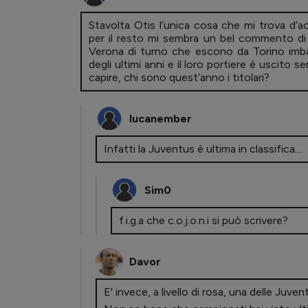
Stavolta Otis l’unica cosa che mi trova d’
per il resto mi sembra un bel commento di 
Verona di turno che escono da Torino imba
degli ultimi anni e il loro portiere è uscito 
capire, chi sono quest’anno i titolari?
lucanember
Infatti la Juventus è ultima in classifica....
Sim0
f.i.g.a che c.o.j.o.n.i si può scrivere?
Davor
E' invece, a livello di rosa, una delle Juven