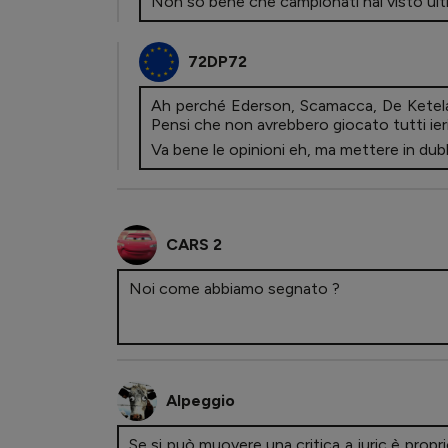
Non so bene che campionati hai visto ul
72DP72
Ah perché Ederson, Scamacca, De Ketelaere
Pensi che non avrebbero giocato tutti ieri,
Va bene le opinioni eh, ma mettere in dubb
CARS 2
Noi come abbiamo segnato ?
Alpeggio
Se si può muovere una critica a juric è propri