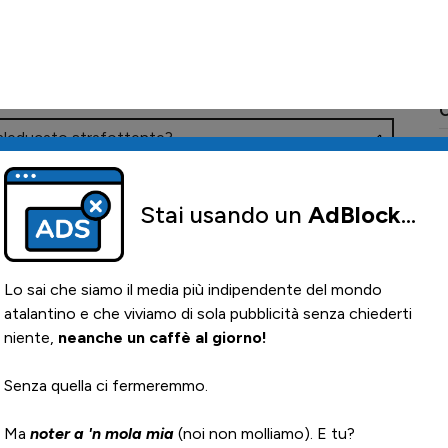
0
e o meno, ma è tipico dei leoni da tastiera essere
L
1
v
0
29 Settembre 2025 | 13.43
maleducato strafottente?
0
C
28 Settembre 2025 | 18.13
me una casa. Io credo che per fare buoni cambi
 molto bene leggere le partite. Questo pero é un
do la Rubentus ha fatto cambio dopo cambio, mi
che da 5 partite in Serie A, Juric ha fatto dei
uric mi ha lasciato tutt'altro che convinto con
gono sempre fatte posizione per posizione e mai
ltare la situazione e vincere.