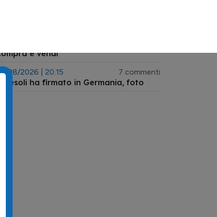
6/08/2026 | 07.27
224 commenti
a prima partita dell'Atalanta che hai
isto a Bergamo
5/08/2026 | 21.15
30 commenti
Compra e vendi
5/08/2026 | 20.15
7 commenti
eresoli ha firmato in Germania, foto