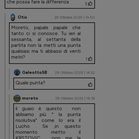
che possa fare la differenza
5
Otis
29 Ottobre 2025 | 14.50
Moreto, papale papale che
tanto ci si conosce. Tu ieri al
sessanta, al settanta della
partita non la metti una punta
qualsiasi ma ti abbassi di venti
metri?
1
Galeotto58
29 Ottobre 2025 | 14.52
Quale punta?
moreto
29 Ottobre 2025 | 16.18
il guaio è questo : non
abbiamo più " la punta
risolutiva" come lo era il
Lucho . Se ,in questo
momento metto il
KRSTOVIC , non me la