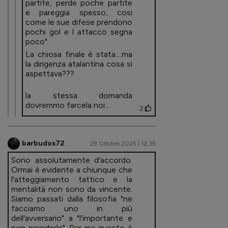
partite, perde poche partite
e pareggia spesso, cosi
come le sue difese prendono
pochi gol e l attacco segna
poco"
La chiosa finale è stata....ma
la dirigenza atalantina cosa si
aspettava???
la stessa domanda
dovremmo farcela noi....
2
barbudos72
29 Ottobre 2025 | 12.35
Sono assolutamente d'accordo.
Ormai è evidente a chiunque che
l'atteggiamento tattico e la
mentalità non sono da vincente.
Siamo passati dalla filosofia "ne
facciamo uno in più
dell'avversario" a "l'importante e
non prenderle". Per me questo è