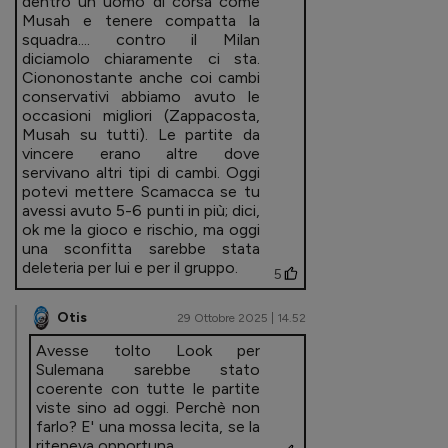
dentro un uomo di corsa come
Musah e tenere compatta la
squadra.... contro il Milan
diciamolo chiaramente ci sta.
Ciononostante anche coi cambi
conservativi abbiamo avuto le
occasioni migliori (Zappacosta,
Musah su tutti). Le partite da
vincere erano altre dove
servivano altri tipi di cambi. Oggi
potevi mettere Scamacca se tu
avessi avuto 5-6 punti in più; dici,
ok me la gioco e rischio, ma oggi
una sconfitta sarebbe stata
deleteria per lui e per il gruppo.
5
Otis
29 Ottobre 2025 | 14.52
Avesse tolto Look per
Sulemana sarebbe stato
coerente con tutte le partite
viste sino ad oggi. Perchè non
farlo? E' una mossa lecita, se la
riteneva opportuna.