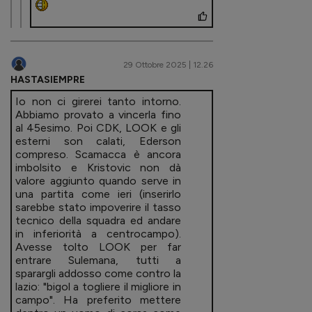
29 Ottobre 2025 | 12.26
HASTASIEMPRE
Io non ci girerei tanto intorno.
Abbiamo provato a vincerla fino
al 45esimo. Poi CDK, LOOK e gli
esterni son calati, Ederson
compreso. Scamacca è ancora
imbolsito e Kristovic non dà
valore aggiunto quando serve in
una partita come ieri (inserirlo
sarebbe stato impoverire il tasso
tecnico della squadra ed andare
in inferiorità a centrocampo).
Avesse tolto LOOK per far
entrare Sulemana, tutti a
sparargli addosso come contro la
lazio: "bigol a togliere il migliore in
campo". Ha preferito mettere