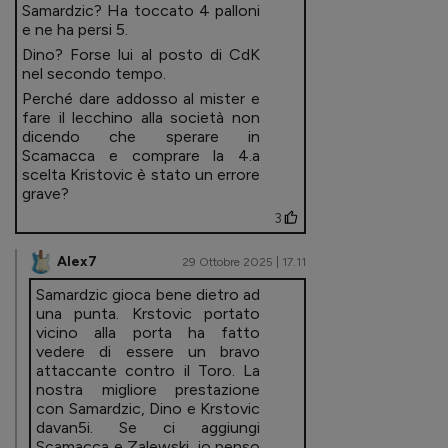
Samardzic? Ha toccato 4 palloni
e ne ha persi 5.
Dino? Forse lui al posto di CdK
nel secondo tempo.
Perché dare addosso al mister e
fare il lecchino alla società non
dicendo che sperare in
Scamacca e comprare la 4.a
scelta Kristovic è stato un errore
grave?
3
Alex7
29 Ottobre 2025 | 17.11
Samardzic gioca bene dietro ad
una punta. Krstovic portato
vicino alla porta ha fatto
vedere di essere un bravo
attaccante contro il Toro. La
nostra migliore prestazione
con Samardzic, Dino e Krstovic
davan5i. Se ci aggiungi
Scamacca e Zalewski, io penso