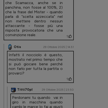
che Scamacca, anche se in
panchina, non fosse al 100%, 2)
che la frase del Mister - quando
parla di “scelta azzeccata” nel
non mettere dentro nessun
attaccante - fosse più una
risposta provocatoria che una
convinzione reale.
1
Otis
29 Ottobre 2025 | 14.51
Infatti il nocciolo è questo,
mostrato nel primo tempo che
si può giocare bene perché
non farlo per tutta la partita o
provarci?
1
Titti70pl
29 Ottobre 2025 | 23.50
Perdonami tu quando vai in
giro in macchina quando
cambi le marce lo fai ai giusti