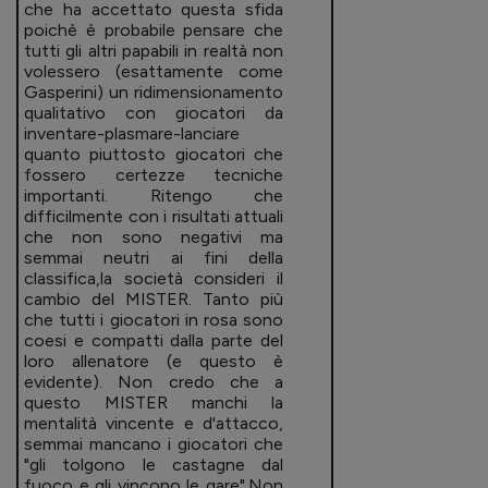
che ha accettato questa sfida
poichè è probabile pensare che
tutti gli altri papabili in realtà non
volessero (esattamente come
Gasperini) un ridimensionamento
qualitativo con giocatori da
inventare-plasmare-lanciare
quanto piuttosto giocatori che
fossero certezze tecniche
importanti. Ritengo che
difficilmente con i risultati attuali
che non sono negativi ma
semmai neutri ai fini della
classifica,la società consideri il
cambio del MISTER. Tanto più
che tutti i giocatori in rosa sono
coesi e compatti dalla parte del
loro allenatore (e questo è
evidente). Non credo che a
questo MISTER manchi la
mentalità vincente e d'attacco,
semmai mancano i giocatori che
"gli tolgono le castagne dal
fuoco e gli vincono le gare".Non