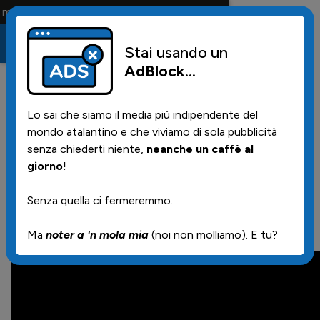
lo i tifosi la portano tutta la vita
Stai usando un
AdBlock
...
39
29/10/2025 | 11.30
Lo sai che siamo il media più indipendente del
Atalanta Milan, il
mondo atalantino e che viviamo di sola pubblicità
commento di Otis
senza chiederti niente,
neanche un caffè al
giorno!
Senza quella ci fermeremmo.
Ecco il video commento, vi ricordo
inoltre che stasera c'è DAI CHE 'L
Ma
noter a 'n mola mia
(noi non molliamo). E tu?
VE!