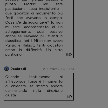
punto. Modric ieri sera
pasticcione, Leao inesistente. I
due giocatori di movimento più
forti che avevano in campo.
Cosa c'è da aggiungere? Io non
mi sarei accontentato di un
atteggiamento così passivo
anche se eravamo più avanti in
classifica. Ieri il Milan non aveva
Pulisic e Rabiot, tanti giocatori
erano in difficoltà. Un altro
punticino.
8
Deabrasil
29 Ottobre 2025 | 13.13
Quando l’entusiasmo si
affievolisce, forse è il momento
di chiedersi se stiamo ancora
camminando nella direzione
giusta
1