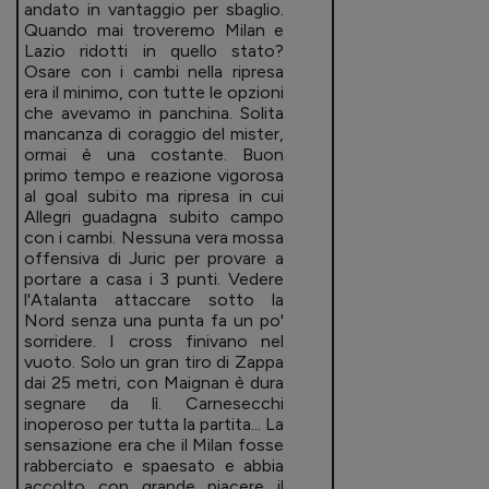
andato in vantaggio per sbaglio.
Quando mai troveremo Milan e
Lazio ridotti in quello stato?
Osare con i cambi nella ripresa
era il minimo, con tutte le opzioni
che avevamo in panchina. Solita
mancanza di coraggio del mister,
ormai è una costante. Buon
primo tempo e reazione vigorosa
al goal subito ma ripresa in cui
Allegri guadagna subito campo
con i cambi. Nessuna vera mossa
offensiva di Juric per provare a
portare a casa i 3 punti. Vedere
l'Atalanta attaccare sotto la
Nord senza una punta fa un po'
sorridere. I cross finivano nel
vuoto. Solo un gran tiro di Zappa
dai 25 metri, con Maignan è dura
segnare da lì. Carnesecchi
inoperoso per tutta la partita... La
sensazione era che il Milan fosse
rabberciato e spaesato e abbia
accolto con grande piacere il