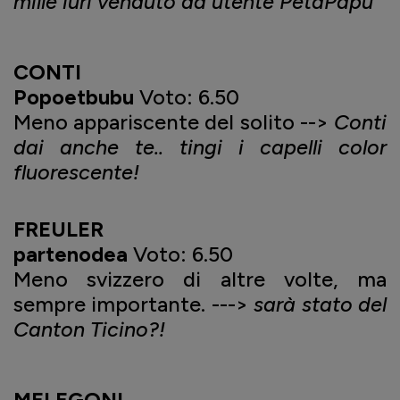
mille iuri venduto da utente PetaPapu
CONTI
Popoetbubu
Voto: 6.50
Meno appariscente del solito -->
Conti
dai anche te.. tingi i capelli color
fluorescente!
FREULER
partenodea
Voto: 6.50
Meno svizzero di altre volte, ma
sempre importante. --->
sarà stato del
Canton Ticino?!
MELEGONI