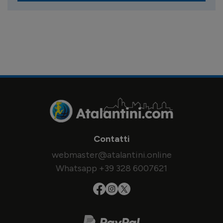
Contatti
webmaster@atalantini.online
Whatsapp +39 328 6007621