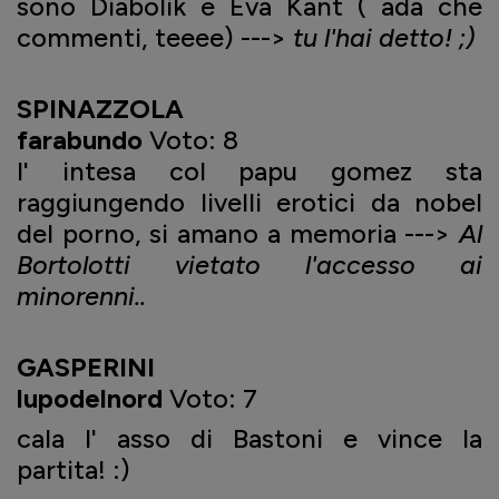
sono Diabolik e Eva Kant ( ada che
commenti, teeee) --->
tu l'hai detto! ;)
SPINAZZOLA
farabundo
Voto: 8
l' intesa col papu gomez sta
raggiungendo livelli erotici da nobel
del porno, si amano a memoria --->
Al
Bortolotti vietato l'accesso ai
minorenni..
GASPERINI
lupodelnord
Voto: 7
cala l' asso di Bastoni e vince la
partita! :)