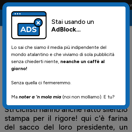
Conta solo la maglia e solo i tifosi la portano tutta la vita
Stai usando un
AdBlock
...
0
27/01/2017 | 13.20
Lo sai che siamo il media più indipendente del
ADA che commenti... teee...
mondo atalantino e che viviamo di sola pubblicità
senza chiederti niente,
neanche un caffè al
giorno!
La
Samp
è archiviata per
quest'anno, vendicata la sconfitta
Senza quella ci fermeremmo.
dell'andata e tutto secondo
Ma
noter a 'n mola mia
(noi non molliamo). E tu?
pronostico.
Sti ciclisti hanno anche fatto silenzio
stampa per il rigore! qui c'è farina
del sacco del loro presidente, un