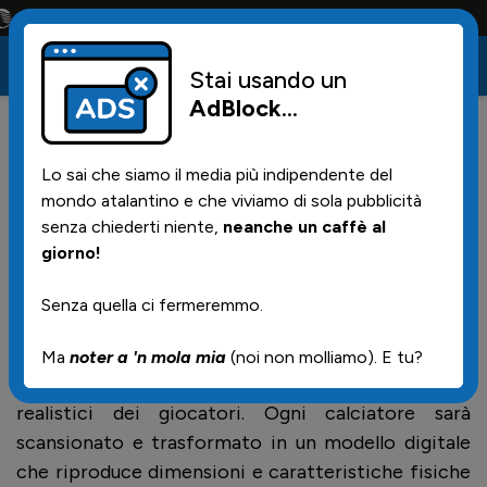
Conta solo la maglia e solo i tifosi la portano tutta la vita
Stai usando un
AdBlock
...
8
31/05/2026 | 14.47
Lo sai che siamo il media più indipendente del
Ai mondiali arrivano gli avatar
mondo atalantino e che viviamo di sola pubblicità
3D per il fuorigioco
senza chiederti niente,
neanche un caffè al
giorno!
Senza quella ci fermeremmo.
Ai Mondiali di calcio del 2026 il VAR introdurrà una
novità importante per il fuorigioco: invece delle
Ma
noter a 'n mola mia
(noi non molliamo). E tu?
attuali figure stilizzate, verranno usati avatar 3D
realistici dei giocatori. Ogni calciatore sarà
scansionato e trasformato in un modello digitale
che riproduce dimensioni e caratteristiche fisiche