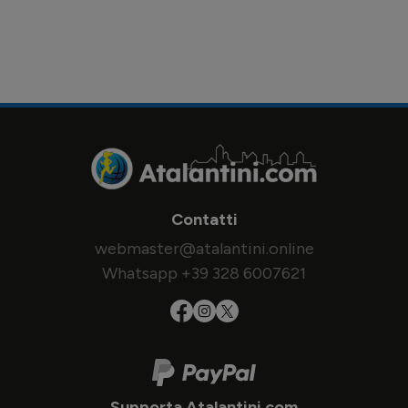
Contatti
webmaster@atalantini.online
Whatsapp +39 328 6007621
Supporta Atalantini.com