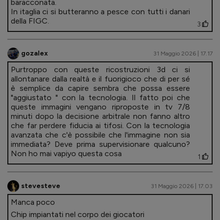
baracconata.
In itaglia ci si butteranno a pesce con tutti i danari
della FIGC.
3
gozalex
31 Maggio 2026 | 17.17
Purtroppo con queste ricostruzioni 3d ci si
allontanare dalla realtà e il fuorigioco che di per sé
è semplice da capire sembra che possa essere
"aggiustato " con la tecnologia. Il fatto poi che
queste immagini vengano riproposte in tv 7/8
minuti dopo la decisione arbitrale non fanno altro
che far perdere fiducia ai tifosi. Con la tecnologia
avanzata che c'è possibile che l'immagine non sia
immediata? Deve prima supervisionare qualcuno?
Non ho mai vapiyo questa cosa
1
stevesteve
31 Maggio 2026 | 17.03
Manca poco
Chip impiantati nel corpo dei giocatori