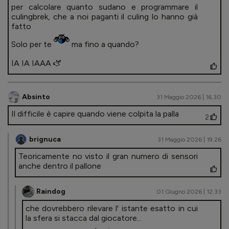
per calcolare quanto sudano e programmare il
culingbrek, che a noi paganti il culing lo hanno già
fatto
Solo per te
ma fino a quando?
IA IA IAAA 🫏
Absinto
31 Maggio 2026 | 16.30
Il difficile è capire quando viene colpita la palla
2
brignuca
31 Maggio 2026 | 19.26
Teoricamente no visto il gran numero di sensori
anche dentro il pallone
Raindog
01 Giugno 2026 | 12.33
che dovrebbero rilevare l' istante esatto in cui
la sfera si stacca dal giocatore...