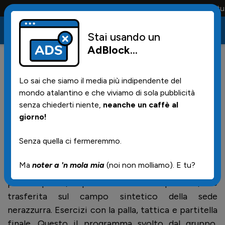
Conta solo la maglia e solo i tifosi la portano tutt
Stai usando un
AdBlock
...
0
19/01/2017 | 18.00
Lo sai che siamo il media più indipendente del
Allenamento al mattino al
mondo atalantino e che viviamo di sola pubblicità
centro Bortolotti
senza chiederti niente,
neanche un caffè al
giorno!
Senza quella ci fermeremmo.
Mister Gasperini, in vista della gara di domenica
contro la Sampdoria, ha diretto una lunga seduta
Ma
noter a 'n mola mia
(noi non molliamo). E tu?
d'allenamento al centro Bortolotti di Zingonia. La
prima squadra, dopo aver lavorato in palestra, si è
trasferita sul campo sintetico della sede
nerazzurra. Esercizi con la palla, tattica e partitella
finale. Questo il programma svolto dal gruppo,