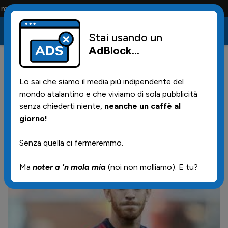
lia e solo i tifosi la portano tutta la vita
Stai usando un
AdBlock
...
0
17/08/2017 | 09.32
Lo sai che siamo il media più indipendente del
Ansaldi decisivo per
mondo atalantino e che viviamo di sola pubblicità
Spinazzola alla Juve?
senza chiederti niente,
neanche un caffè al
giorno!
Senza quella ci fermeremmo.
Ma
noter a 'n mola mia
(noi non molliamo). E tu?