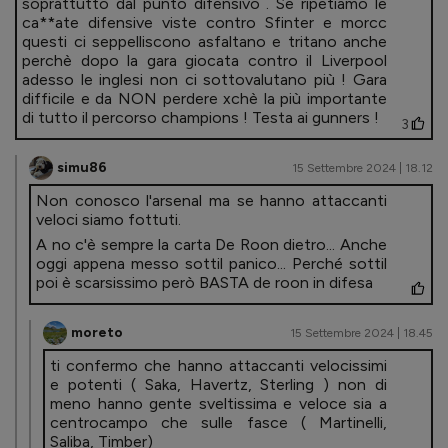
soprattutto dal punto difensivo . Se ripetiamo le
ca**ate difensive viste contro Sfinter e morcc
questi ci seppelliscono asfaltano e tritano anche
perchè dopo la gara giocata contro il Liverpool
adesso le inglesi non ci sottovalutano più ! Gara
difficile e da NON perdere xchè la più importante
di tutto il percorso champions ! Testa ai gunners !
3
simu86
15 Settembre 2024 | 18.12
Non conosco l'arsenal ma se hanno attaccanti
veloci siamo fottuti.
A no c'è sempre la carta De Roon dietro... Anche
oggi appena messo sottil panico... Perché sottil
poi è scarsissimo però BASTA de roon in difesa
moreto
15 Settembre 2024 | 18.45
ti confermo che hanno attaccanti velocissimi
e potenti ( Saka, Havertz, Sterling ) non di
meno hanno gente sveltissima e veloce sia a
centrocampo che sulle fasce ( Martinelli,
Saliba, Timber)