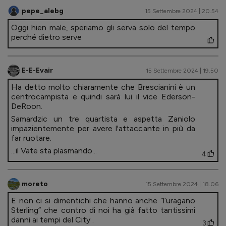
pepe_alebg
15 Settembre 2024 | 20.54
Oggi hien male, speriamo gli serva solo del tempo
perché dietro serve
E-E-Evair
15 Settembre 2024 | 19.50
Ha detto molto chiaramente che Brescianini è un
centrocampista e quindi sarà lui il vice Ederson-
DeRoon.
Samardzic un tre quartista e aspetta Zaniolo
impazientemente per avere l'attaccante in più da
far ruotare.
...il Vate sta plasmando...
4
moreto
15 Settembre 2024 | 18.06
E non ci si dimentichi che hanno anche “l’uragano
Sterling” che contro di noi ha già fatto tantissimi
danni ai tempi del City .
3