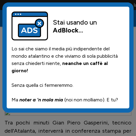
Conta solo la maglia e solo i tifosi la portano tutta la vi
Stai usando un
AdBlock
...
12
15/09/2024 | 17.48
Lo sai che siamo il media più indipendente del
Atalanta, Gasperini: "Gara
mondo atalantino e che viviamo di sola pubblicità
non facile, ma bel
senza chiederti niente,
neanche un caffè al
giorno!
pomeriggio. Arsenal? Cliente
difficile"
Senza quella ci fermeremmo.
Ma
noter a 'n mola mia
(noi non molliamo). E tu?
Tra pochi minuti Gian Piero Gasperini, tecnico
dell'Atalanta, interverrà in conferenza stampa per