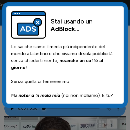
a solo la maglia e solo i tifosi la portano tutta la vita
Stai usando un
AdBlock
...
3
10/05/2026 | 23.13
Lo sai che siamo il media più indipendente del
AUDIO - Il protagonista della
mondo atalantino e che viviamo di sola pubblicità
serata (ancora...): parla
senza chiederti niente,
neanche un caffè al
giorno!
Carnesecchi (da DAZN)
Senza quella ci fermeremmo.
Sotto la foto il testuale in sintesi di milanpress.it
Ma
noter a 'n mola mia
(noi non molliamo). E tu?