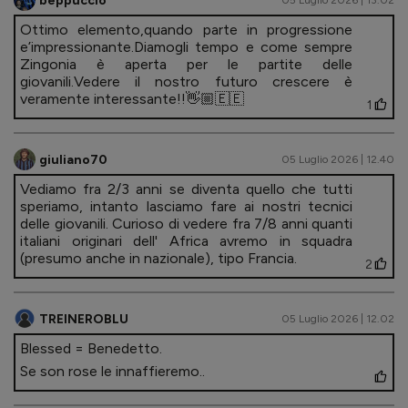
beppuccio
05 Luglio 2026 | 13.02
Ottimo elemento,quando parte in progressione
e’impressionante.Diamogli tempo e come sempre
Zingonia è aperta per le partite delle
giovanili.Vedere il nostro futuro crescere è
veramente interessante!!👋🏼🇪🇪
1
giuliano70
05 Luglio 2026 | 12.40
Vediamo fra 2/3 anni se diventa quello che tutti
speriamo, intanto lasciamo fare ai nostri tecnici
delle giovanili. Curioso di vedere fra 7/8 anni quanti
italiani originari dell' Africa avremo in squadra
(presumo anche in nazionale), tipo Francia.
2
TREINEROBLU
05 Luglio 2026 | 12.02
Blessed = Benedetto.
Se son rose le innaffieremo..