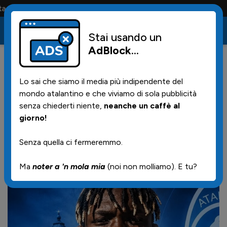
o la maglia e solo i tifosi la portano tutta la vita
Stai usando un
AdBlock
...
7
05/07/2026 | 11.47
Lo sai che siamo il media più indipendente del
Benedetto il contratto
mondo atalantino e che viviamo di sola pubblicità
senza chiederti niente,
neanche un caffè al
giorno!
Senza quella ci fermeremmo.
Ma
noter a 'n mola mia
(noi non molliamo). E tu?