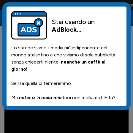
Conta solo la maglia e solo i tifosi la portano tutta l
Stai usando un
AdBlock
...
0
11/12/2024 | 23.00
Lo sai che siamo il media più indipendente del
Berghemschwizz live reactions
mondo atalantino e che viviamo di sola pubblicità
vs. Real Madrid: "Atalanta
senza chiederti niente,
neanche un caffè al
giorno!
Galactica"
Senza quella ci fermeremmo.
Ma
noter a 'n mola mia
(noi non molliamo). E tu?