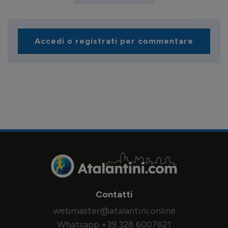
Accedi o registrati per commentare
Contatti
webmaster@atalantini.online
Whatsapp +39 328 6007621