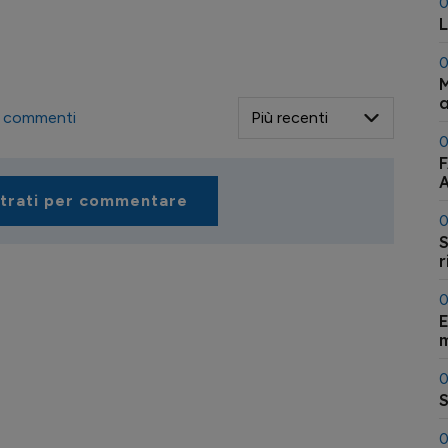
0
L
0
M
a
commenti
0
strati per commentare
0
S
r
t
0
E
0
S
0