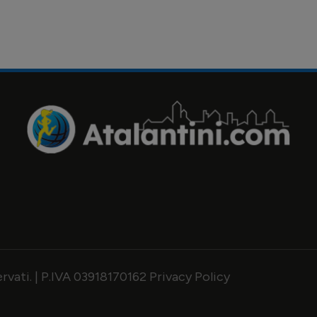
servati. | P.IVA 03918170162
Privacy Policy