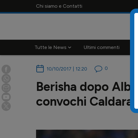
Chi siamo e Contatti
Tutte le News
Ultimi commenti
Ca
0
10/10/2017 | 12.20
Berisha dopo Alban
convochi Caldara"