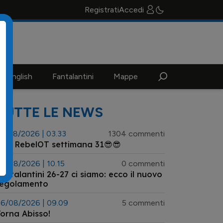
Registrati
Accedi
n english
Fantalantini
Mappe
TUTTE LE NEWS
3/08/2026 | 03.33
1304 commenti
😎 RebelOT settimana 31😎😎
6/08/2026 | 10.15
0 commenti
antalantini 26-27 ci siamo: ecco il nuovo
regolamento
6/08/2026 | 09.09
5 commenti
orna Abisso!