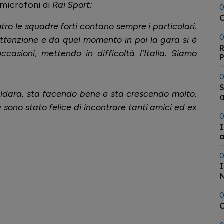
 microfoni di
Rai Sport:
0
C
ro le squadre forti contano sempre i particolari.
0
attenzione e da quel momento in poi la gara si è
R
casioni, mettendo in difficoltà l'Italia. Siamo
0
S
aldara, sta facendo bene e sta crescendo molto.
a
 sono stato felice di incontrare tanti amici ed ex
0
I
a
0
I
N
0
C