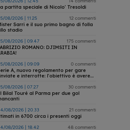
5/08/2026 | 12.45
14 commenti
a partita speciale di Nicolo' Tresoldi
5/08/2026 | 11.25
12 commenti
ister Sarri e il suo primo bagno di folla
llo stadio
5/08/2026 | 09.47
175 commenti
FABRIZIO ROMANO: DJIMSITI IN
ARABIA!
5/08/2026 | 09.09
0 commenti
erie A, nuovo regolamento per gare
inviate e interrotte: l'obiettivo è avere
empistiche certe
5/08/2026 | 07.27
30 commenti
l Bilal Touré al Parma per due gol
mancanti
4/08/2026 | 20.33
21 commenti
timati in 6700 circa i presenti oggi
4/08/2026 | 18.42
48 commenti