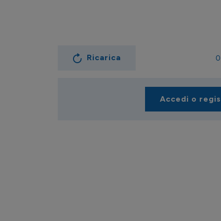
Ricarica
0
Accedi o regi