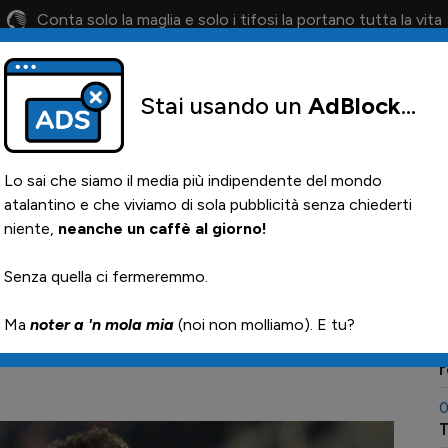
Conta solo la maglia e solo i tifosi la portano tutta la vita
Stai usando un
AdBlock
...
lendario
Il 12° Uomo
Otis
Paglia
News i
Lo sai che siamo il media più indipendente del mondo
atalantino e che viviamo di sola pubblicità senza chiederti
niente,
neanche un caffè al giorno!
ia - Italia : "Ventura
0
Senza quella ci fermeremmo.

Ma
noter a 'n mola mia
(noi non molliamo). E tu?
0
F
0
T