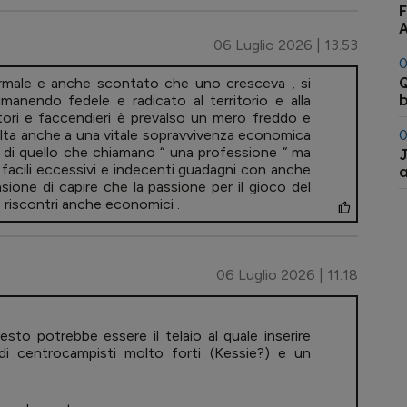
F
A
06 Luglio 2026 | 13.53
0
Q
normale e anche scontato che uno cresceva , si
b
manendo fedele e radicato al territorio e alla
tori e faccendieri è prevalso un mero freddo e
0
lta anche a una vitale sopravvivenza economica
ga di quello che chiamano “ una professione “ ma
J
i facili eccessivi e indecenti guadagni con anche
a
asione di capire che la passione per il gioco del
e riscontri anche economici .
06 Luglio 2026 | 11.18
o potrebbe essere il telaio al quale inserire
di centrocampisti molto forti (Kessie?) e un