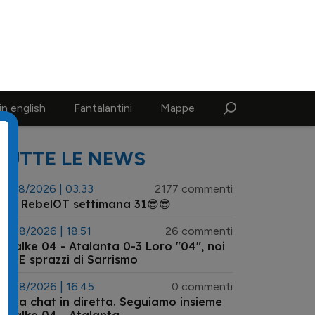
Registrati
Accedi
n english
Fantalantini
Mappe
TUTTE LE NEWS
3/08/2026 | 03.33
2177 commenti
😎 RebelOT settimana 31😎😎
8/08/2026 | 18.51
26 commenti
chalke 04 - Atalanta 0-3 Loro "04", noi
-3. E sprazzi di Sarrismo
8/08/2026 | 16.45
0 commenti
ui la chat in diretta. Seguiamo insieme