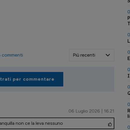
0
P
T
0
L
0
5
commenti
E
0
I
strati per commentare
0
Q
0
R
06 Luglio 2026 | 16.21
l
anquilla non ce la leva nessuno
0