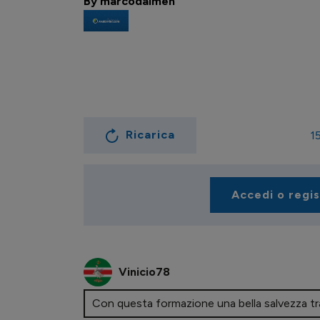
By marcodalmen
Ricarica
1
Accedi o regi
Vinicio78
Con questa formazione una bella salvezza tr