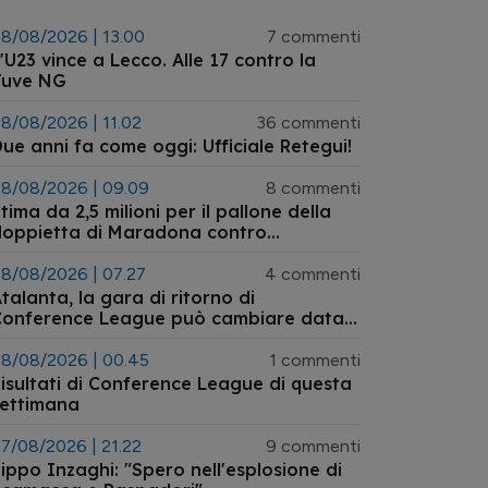
8/08/2026 | 13.00
7 commenti
'U23 vince a Lecco. Alle 17 contro la
Juve NG
8/08/2026 | 11.02
36 commenti
ue anni fa come oggi: Ufficiale Retegui!
8/08/2026 | 09.09
8 commenti
tima da 2,5 milioni per il pallone della
doppietta di Maradona contro
'Inghilterra ai Mondiali 1986 tornato
ll'asta
8/08/2026 | 07.27
4 commenti
talanta, la gara di ritorno di
Conference League può cambiare data:
’ipotesi dell’anticipo a mercoledì 26
agosto
8/08/2026 | 00.45
1 commenti
isultati di Conference League di questa
settimana
7/08/2026 | 21.22
9 commenti
ippo Inzaghi: "Spero nell'esplosione di