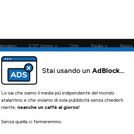
Conta solo la maglia e solo i tifosi la portano tutta la vita
Stai usando un
AdBlock
...
lendario
Il 12° Uomo
Otis
Paglia
News i
Lo sai che siamo il media più indipendente del mondo
atalantino e che viviamo di sola pubblicità senza chiederti
niente,
neanche un caffè al giorno!
ne di Brasa
0
Senza quella ci fermeremmo.

Ma
noter a 'n mola mia
(noi non molliamo). E tu?
0
S
0
0
Q