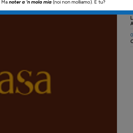
S
0
L
A
0
C