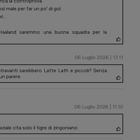
manca la controprova.
ì male per far un po' di gol.
....
Haaland saremmo una buona squadra per la
06 Luglio 2026 | 13.11
entravanti sarebbero Latte Lath e piccoli? Senza
un parere.
06 Luglio 2026 | 11.10
iziale cita solo il tigre di zingoniano