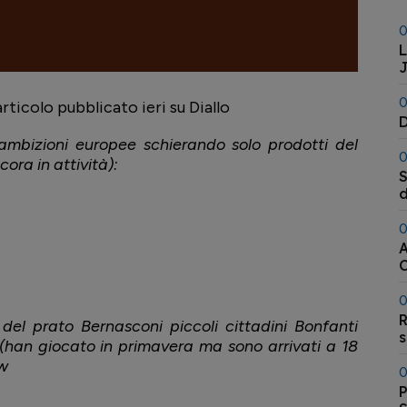
0
L
0
rticolo pubblicato ieri su Diallo
D
bizioni europee schierando solo prodotti del
0
ora in attività):
S
l
a
0
A
l
0
R
, del prato Bernasconi piccoli cittadini Bonfanti
han giocato in primavera ma sono arrivati a 18
ow
0
P