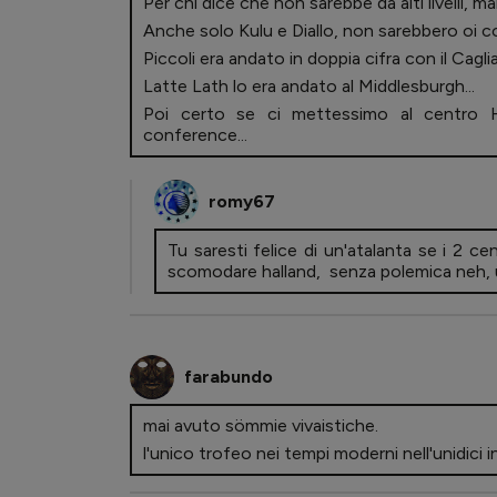
Per chi dice che non sarebbe da alti livelli, 
Anche solo Kulu e Diallo, non sarebbero oi cos
Piccoli era andato in doppia cifra con il Cagliari
Latte Lath lo era andato al Middlesburgh...
Poi certo se ci mettessimo al centro 
conference...
romy67
Tu saresti felice di un'atalanta se i 2 c
scomodare halland, senza polemica neh, 
farabundo
mai avuto sömmie vivaistiche.
l'unico trofeo nei tempi moderni nell'unidici in