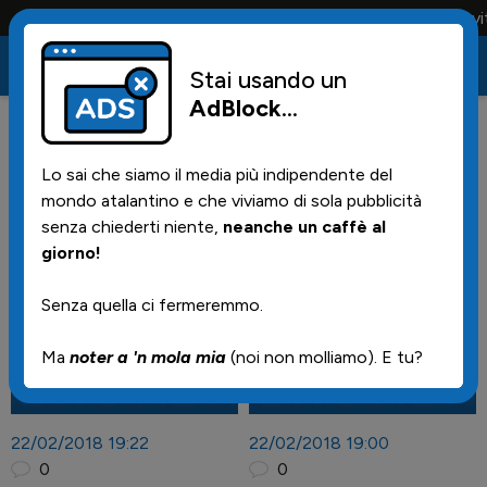
Conta solo la maglia e solo i tifosi la portano tutta la vita
Stai usando un
AdBlock
...
Lo sai che siamo il media più indipendente del
mondo atalantino e che viviamo di sola pubblicità
senza chiederti niente,
neanche un caffè al
Notizie
giorno!
Senza quella ci fermeremmo.
Ma
noter a 'n mola mia
(noi non molliamo). E tu?
22/02/2018 19:22
22/02/2018 19:00
0
0