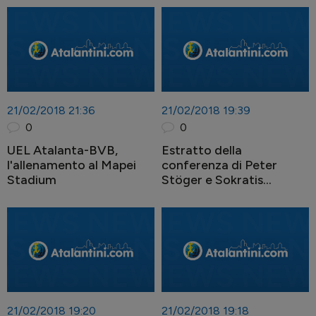
21/02/2018 21:36
21/02/2018 19:39
0
0
UEL Atalanta-BVB,
Estratto della
l'allenamento al Mapei
conferenza di Peter
Stadium
Stöger e Sokratis
Papastathopulos
21/02/2018 19:20
21/02/2018 19:18