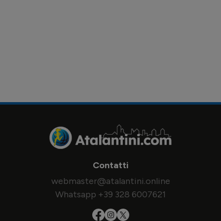
Contatti
webmaster@atalantini.online
Whatsapp +39 328 6007621