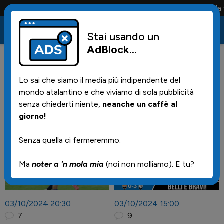
Conta solo la maglia e solo i tifosi la portano tutta la vit
Stai usando un
AdBlock
...
Lo sai che siamo il media più indipendente del
mondo atalantino e che viviamo di sola pubblicità
senza chiederti niente,
neanche un caffè al
Notizie
giorno!
Senza quella ci fermeremmo.
Ma
noter a 'n mola mia
(noi non molliamo). E tu?
03/10/2024 20:30
03/10/2024 15:00
7
9