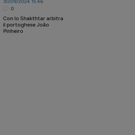
30/09/2024 15:46
0
Con lo Shakthtar arbitra
il portoghese João
Pinheiro