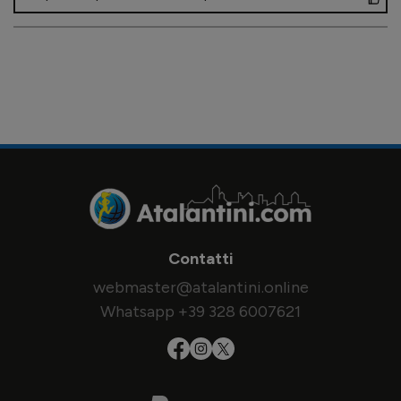
Contatti
webmaster@atalantini.online
Whatsapp +39 328 6007621