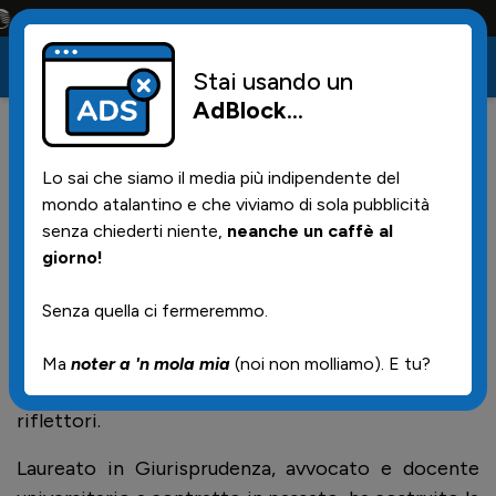
onta solo la maglia e solo i tifosi la portano tutta la vita
Stai usando un
AdBlock
...
11
10/06/2026 | 20.20
Lo sai che siamo il media più indipendente del
Chi e' Pompilio, il nuovo
mondo atalantino e che viviamo di sola pubblicità
dirigente atalantino
senza chiederti niente,
neanche un caffè al
giorno!
Senza quella ci fermeremmo.
Giuseppe Pompilio è uno dei dirigenti sportivi più
apprezzati del calcio italiano degli ultimi anni,
Ma
noter a 'n mola mia
(noi non molliamo). E tu?
anche se il suo nome è rimasto spesso lontano dai
riflettori.
Laureato in Giurisprudenza, avvocato e docente