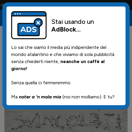
e solo i tifosi la portano tutta la vita
Stai usando un
AdBlock
...
44
16/06/2025 | 07.27
Lo sai che siamo il media più indipendente del
Chi si sta svincolando? Le
mondo atalantino e che viviamo di sola pubblicità
migliori occasioni a parametro
senza chiederti niente,
neanche un caffè al
giorno!
zero al 15 giugno
Senza quella ci fermeremmo.
Ma
noter a 'n mola mia
(noi non molliamo). E tu?