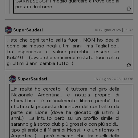
CARNESECCHI meglio guardare altrove tipo ai
prestiti di ritorno
SuperSaudati
16 Giugno 2025 | 13.03
..lista che ogni tanto salta fuori... NON ho idea di
come sia messo negli ultimi anni... ma Tagliafico...
tra esperienza e valore...potrebbe essere un
Kola2.0... (ovvio che se invece è stato fuori rotto
gli ultimi 3 anni cambia tutto...)
SuperSaudati
16 Giugno 2025 | 13.08
...in realtà ho cercato... è tuttora nel giro della
Nazionale Argentina... e notizia proprio di
stamattina... è ufficialmente libero perchè ha
rifiutato la proposta di rinnovo del contratto da
parte del Lione (dove ha giocato gli ultimi 3
anni..) ...a intuito però su un profilo simile ci
saranno già sotto club più grossi o con più soldi..
tipo gli arabi o il Miami di Messi... ( o un ritorno in
Argentina..) ...però diciamo che tra quelli della