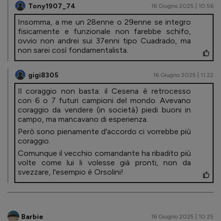
Tony1907_74
16 Giugno 2025 | 10.56
Insomma, a me un 28enne o 29enne se integro
fisicamente e funzionale non farebbe schifo,
ovvio non andrei sui 37enni tipo Cuadrado, ma
non sarei così fondamentalista.
gigi8305
16 Giugno 2025 | 11.22
Il coraggio non basta: il Cesena è retrocesso
con 6 o 7 futuri campioni del mondo. Avevano
coraggio da vendere (in società) piedi buoni in
campo, ma mancavano di esperienza.
Però sono pienamente d'accordo ci vorrebbe più
coraggio.
Comunque il vecchio comandante ha ribadito più
volte come lui li volesse già pronti, non da
svezzare, l'esempio è Orsolini!
Barbie
16 Giugno 2025 | 10.25