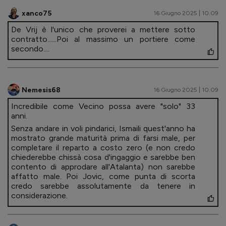
xanco75
16 Giugno 2025 | 10.09
De Vrij è l'unico che proverei a mettere sotto
contratto......Poi al massimo un portiere come
secondo....
Nemesis68
16 Giugno 2025 | 10.09
Incredibile come Vecino possa avere "solo" 33
anni.
Senza andare in voli pindarici, Ismaili quest'anno ha
mostrato grande maturità prima di farsi male, per
completare il reparto a costo zero (e non credo
chiederebbe chissà cosa d'ingaggio e sarebbe ben
contento di approdare all'Atalanta) non sarebbe
affatto male. Poi Jovic, come punta di scorta
credo sarebbe assolutamente da tenere in
considerazione.