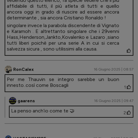
vedendo questo elenco, fa specie vedere che il più
affidabile di tutti, il più atleta di tutti e quello
ancora oggi in grado di riuscire ad essere ancora
determinante , sia ancora Cristiano Ronaldo !
singolare invece la parabola discendente di Vignato
e Karamoh . E altrettanto singolare che i 29venni
Hass,Henderson,Jankto,Kovalenko e Lazaro ,siano
tutti liberi poichè per una serie A in cui si cerca
salvezza sicura , sono utilissimi alla causa.
RonCalex
16 Giugno 2025 | 08.57
Per me Thauvin se integro sarebbe un buon
innesto..così come Boscagli
1
gaarens
16 Giugno 2025 | 09.47
La penso anch’io come te 🤝
2