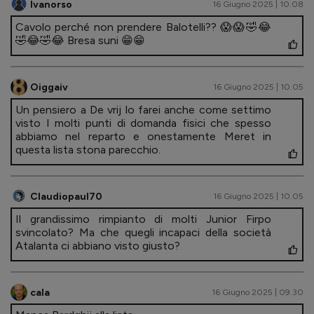
Ivanorso
16 Giugno 2025 | 10.08
Cavolo perché non prendere Balotelli?? 😱😱🤣😂
🤣😂🤣😂 Bresa suni 😁😁
Oiggaiv
16 Giugno 2025 | 10.05
Un pensiero a De vrij lo farei anche come settimo
visto I molti punti di domanda fisici che spesso
abbiamo nel reparto e onestamente Meret in
questa lista stona parecchio.
Claudiopaul70
16 Giugno 2025 | 10.05
Il grandissimo rimpianto di molti Junior Firpo
svincolato? Ma che quegli incapaci della società
Atalanta ci abbiano visto giusto?
cala
16 Giugno 2025 | 09.30