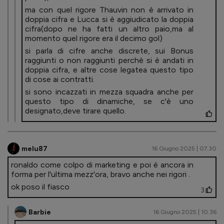
ma con quel rigore Thauvin non è arrivato in
doppia cifra e Lucca si è aggiudicato la doppia
cifra(dopo ne ha fatti un altro paio,ma al
momento quel rigore era il decimo gol)
si parla di cifre anche discrete, sui Bonus
raggiunti o non raggiunti perchè si è andati in
doppia cifra, e altre cose legatea questo tipo
di cose ai contratti.
si sono incazzati in mezza squadra anche per
questo tipo di dinamiche, se c'è uno
designato,deve tirare quello.
melu87
16 Giugno 2025 | 07.30
ronaldo come colpo di marketing e poi è ancora in
forma per l'ultima mezz'ora, bravo anche nei rigori .
ok poso il fiasco
3
Barbie
16 Giugno 2025 | 10.36