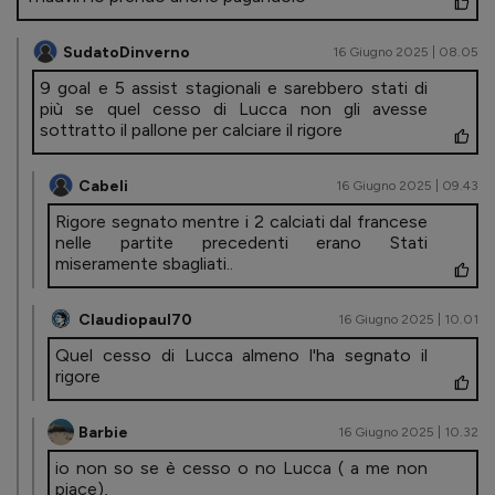
SudatoDinverno
16 Giugno 2025 | 08.05
9 goal e 5 assist stagionali e sarebbero stati di
più se quel cesso di Lucca non gli avesse
sottratto il pallone per calciare il rigore
Cabeli
16 Giugno 2025 | 09.43
Rigore segnato mentre i 2 calciati dal francese
nelle partite precedenti erano Stati
miseramente sbagliati..
Claudiopaul70
16 Giugno 2025 | 10.01
Quel cesso di Lucca almeno l'ha segnato il
rigore
Barbie
16 Giugno 2025 | 10.32
io non so se è cesso o no Lucca ( a me non
piace),