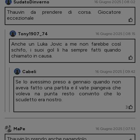
SudatoDinverno
16 Giugno 2025 | 08.02
Thauvin da prendere di corsa. Giocatore
eccezionale
Tony1907_74
16 Giugno 2025 | 08.15
Anche un Luka Jovic a me non farebbe così
schifo, i suoi gol li ha sempre fatti quando
chiamato in causa.
Cabeli
16 Giugno 2025 | 09.42
Se lo avessimo preso a gennaio quando non
aveva fatto una partita e il vate piangeva che
voleva na punta resto convinto che lo
scudetto era nostro.
3
MaPe
16 Giugno 2025 | 07.53
Thauvin lo prendo anche pagandolo