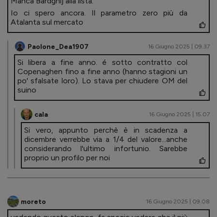
Manca Bardghij alla lista.
Io ci spero ancora. Il parametro zero più da
Atalanta sul mercato
Paolone_Dea1907
16 Giugno 2025 | 09.37
Si libera a fine anno. é sotto contratto col
Copenaghen fino a fine anno (hanno stagioni un
po' sfalsate loro). Lo stava per chiudere OM del
suino
cala
16 Giugno 2025 | 15.07
Si vero, appunto perchè è in scadenza a
dicembre verrebbe via a 1/4 del valore...anche
considerando l'ultimo infortunio. Sarebbe
proprio un profilo per noi
moreto
16 Giugno 2025 | 09.08