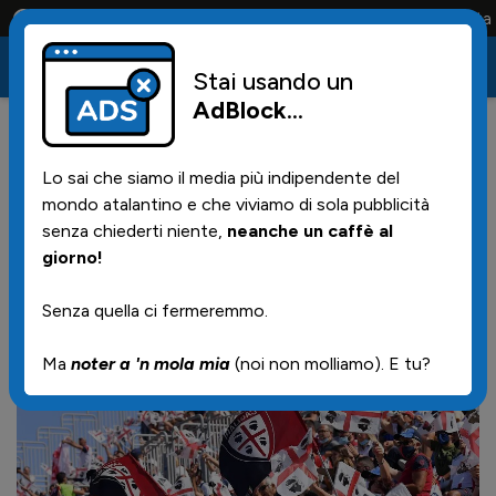
Conta solo la maglia e solo i tifosi la portano tutta la vita
Stai usando un
AdBlock
...
10
26/04/2026 | 07.27
Lo sai che siamo il media più indipendente del
Commenti dei tifosi del
mondo atalantino e che viviamo di sola pubblicità
Cagliari PRIMA della partita
senza chiederti niente,
neanche un caffè al
giorno!
Senza quella ci fermeremmo.
Ma
noter a 'n mola mia
(noi non molliamo). E tu?