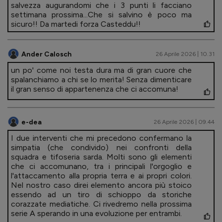
salvezza augurandomi che i 3 punti li facciano
settimana prossima...Che si salvino è poco ma
sicuro!! Da martedi forza Casteddu!!
Ander Calosch
26 Aprile 2026 | 10.31
un po' come noi testa dura ma di gran cuore che
spalanchiamo a chi se lo merita! Senza dimenticare
il gran senso di appartenenza che ci accomuna!
e-dea
26 Aprile 2026 | 09.44
I due interventi che mi precedono confermano la
simpatia (che condivido) nei confronti della
squadra e tifoseria sarda. Molti sono gli elementi
che ci accomunano, tra i principali l'orgoglio e
l'attaccamento alla propria terra e ai propri colori.
Nel nostro caso direi elemento ancora più stoico
essendo ad un tiro di schioppo da storiche
corazzate mediatiche. Ci rivedremo nella prossima
serie A sperando in una evoluzione per entrambi.