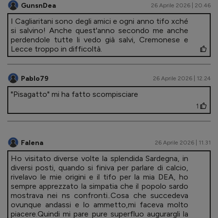
GunsnDea
26 Aprile 2026 | 20.46
I Cagliaritani sono degli amici e ogni anno tifo xché
si salvino! Anche quest'anno secondo me anche
perdendole tutte li vedo già salvi, Cremonese e
Lecce troppo in difficoltà.
Pablo79
26 Aprile 2026 | 12.24
"Pisagatto" mi ha fatto scompisciare
1
Falena
26 Aprile 2026 | 11.31
Ho visitato diverse volte la splendida Sardegna, in
diversi posti, quando si finiva per parlare di calcio,
rivelavo le mie origini e il tifo per la mia DEA, ho
sempre apprezzato la simpatia che il popolo sardo
mostrava nei ns confronti..Cosa che succedeva
ovunque andassi e lo ammetto,mi faceva molto
piacere.Quindi mi pare pure superfluo augurargli la