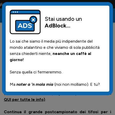
solo i tifosi la portano tutta la vita
Stai usando un
AdBlock
...
3
02/06/2026 | 13.25
Lo sai che siamo il media più indipendente del
Da Zogno a Dalmine:
mondo atalantino e che viviamo di sola pubblicità
postcampionato nerazzurro, il
senza chiederti niente,
neanche un caffè al
giorno!
regno dei tifosi!
Senza quella ci fermeremmo.
Da Zogno Neroblu a Zogno nel weekend trascorso (prima
Ma
noter a 'n mola mia
(noi non molliamo). E tu?
serie di foto) ad Atalanta's day stasera a Dalmine
(seconda serie di foto) in programma
questa sera (clicca
QUI
per tutte le info)
.
Continua il grande postcampionato dei tifosi per i