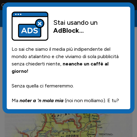
a solo la maglia e solo i tifosi la portano tutta la vita
Stai usando un
AdBlock
...
8
03/06/2026 | 09.09
Lo sai che siamo il media più indipendente del
Dalla Champions alla
mondo atalantino e che viviamo di sola pubblicità
Conference: per la prima volta
senza chiederti niente,
neanche un caffè al
giorno!
4 lombarde nelle coppe in una
stagione
Senza quella ci fermeremmo.
Ma
noter a 'n mola mia
(noi non molliamo). E tu?