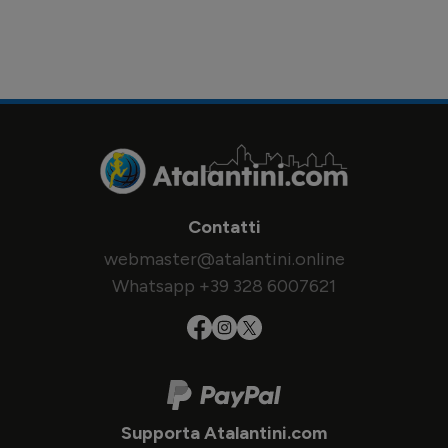
Contatti
webmaster@atalantini.online
Whatsapp +39 328 6007621
Supporta Atalantini.com