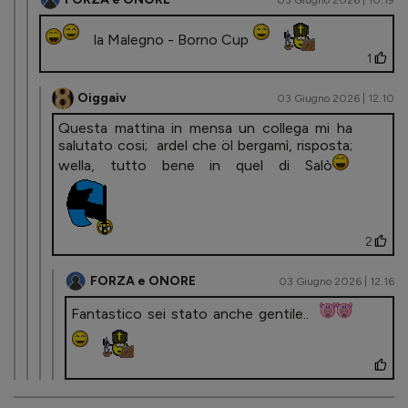
la Malegno - Borno Cup
1
Oiggaiv
03 Giugno 2026 | 12.10
Questa mattina in mensa un collega mi ha
salutato cosi; ardel che öl bergamì, risposta;
wella, tutto bene in quel di Salò
2
FORZA e ONORE
03 Giugno 2026 | 12.16
Fantastico sei stato anche gentile..