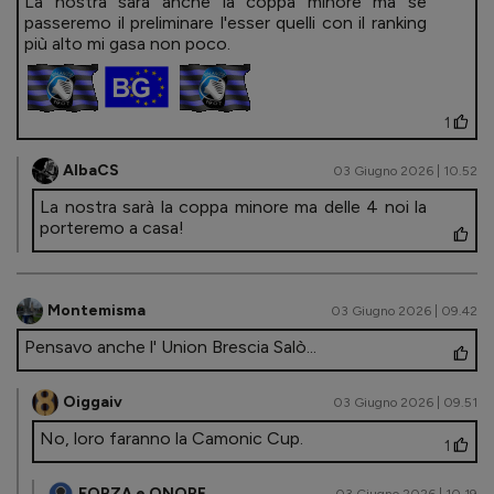
La nostra sarà anche la coppa minore ma se
passeremo il preliminare l'esser quelli con il ranking
più alto mi gasa non poco.
1
AlbaCS
03 Giugno 2026 | 10.52
La nostra sarà la coppa minore ma delle 4 noi la
porteremo a casa!
Montemisma
03 Giugno 2026 | 09.42
Pensavo anche l' Union Brescia Salò...
Oiggaiv
03 Giugno 2026 | 09.51
No, loro faranno la Camonic Cup.
1
FORZA e ONORE
03 Giugno 2026 | 10.19