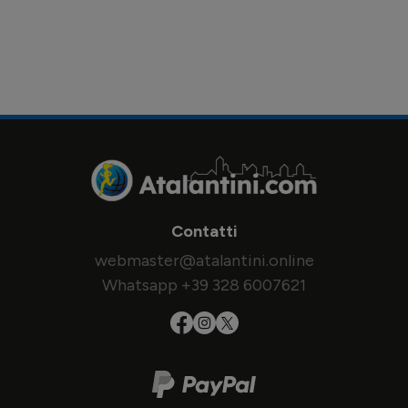
Contatti
webmaster@atalantini.online
Whatsapp +39 328 6007621