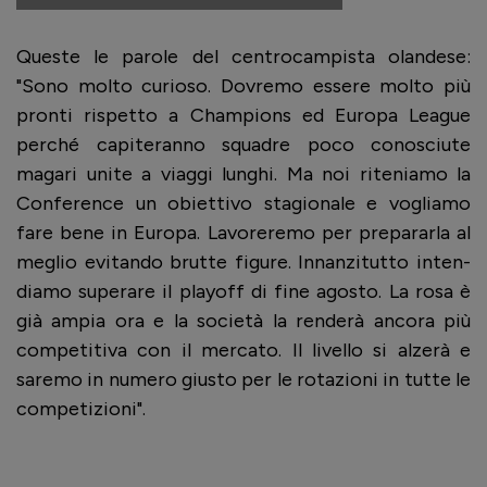
Queste le parole del centrocampista olandese:
"Sono molto curioso. Dovremo essere molto più
pronti rispetto a Cham­pions ed Europa Lea­gue
per­ché capi­te­ranno squa­dre poco cono­sciute
magari unite a viaggi lun­ghi. Ma noi rite­niamo la
Con­fe­rence un obiet­tivo sta­gio­nale e vogliamo
fare bene in Europa. Lavo­re­remo per pre­pa­rarla al
meglio evi­tando brutte figure. Innan­zi­tutto inten­
diamo supe­rare il playoff di fine ago­sto. La rosa è
già ampia ora e la società la ren­derà ancora più
com­pe­ti­tiva con il mer­cato. Il livello si alzerà e
saremo in numero giu­sto per le rota­zioni in tutte le
com­pe­ti­zioni".