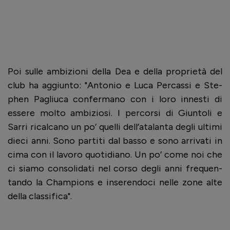
Poi sulle ambizioni della Dea e della proprietà del
club ha aggiunto: "Anto­nio e Luca Per­cassi e Ste­
phen Pagliuca con­fer­mano con i loro inne­sti di
essere molto ambi­ziosi. I per­corsi di Giun­toli e
Sarri rical­cano un po’ quelli dell’ata­lanta degli ultimi
dieci anni. Sono par­titi dal basso e sono arri­vati in
cima con il lavoro quo­ti­diano. Un po’ come noi che
ci siamo con­so­li­dati nel corso degli anni fre­quen­
tando la Cham­pions e inse­ren­doci nelle zone alte
della clas­si­fica".