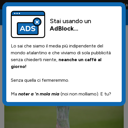
Conta solo la maglia e solo i tifosi la portano tutta la vita
Stai usando un
AdBlock
...
6
05/07/2026 | 14.59
Lo sai che siamo il media più indipendente del
De Roon: "La Conference
mondo atalantino e che viviamo di sola pubblicità
League è un nostro obiettivo"
senza chiederti niente,
neanche un caffè al
giorno!
Senza quella ci fermeremmo.
Ma
noter a 'n mola mia
(noi non molliamo). E tu?