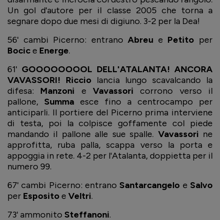
Un gol d'autore per il classe 2005 che torna a
segnare dopo due mesi di digiuno. 3-2 per la Dea!
56' cambi Picerno: entrano
Abreu
e
Petito
per
Bocic
e
Energe
.
61'
GOOOOOOOOL DELL'ATALANTA! ANCORA
VAVASSORI! Riccio
lancia lungo scavalcando la
difesa:
Manzoni
e
Vavassori
corrono verso il
pallone,
Summa
esce fino a centrocampo per
anticiparli. Il portiere del Picerno prima interviene
di testa, poi la colpisce goffamente col piede
mandando il pallone alle sue spalle.
Vavassori
ne
approfitta, ruba palla, scappa verso la porta e
appoggia in rete. 4-2 per l'Atalanta, doppietta per il
numero 99.
67' cambi Picerno: entrano
Santarcangelo
e
Salvo
per
Esposito
e
Veltri
.
73' ammonito
Steffanoni
.