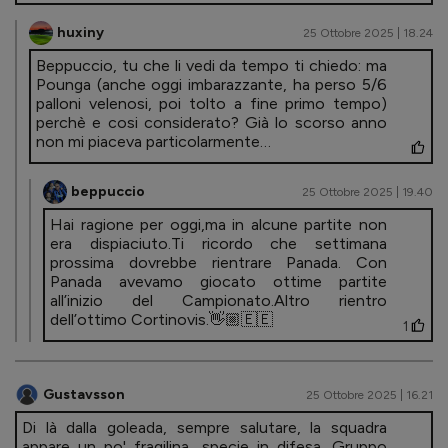
huxiny
25 Ottobre 2025 | 18.24
Beppuccio, tu che li vedi da tempo ti chiedo: ma
Pounga (anche oggi imbarazzante, ha perso 5/6
palloni velenosi, poi tolto a fine primo tempo)
perchè e cosi considerato? Già lo scorso anno
non mi piaceva particolarmente…
beppuccio
25 Ottobre 2025 | 19.40
Hai ragione per oggi,ma in alcune partite non
era dispiaciuto.Ti ricordo che settimana
prossima dovrebbe rientrare Panada. Con
Panada avevamo giocato ottime partite
all’inizio del Campionato.Altro rientro
dell’ottimo Cortinovis.👋🏼🇪🇪
1
Gustavsson
25 Ottobre 2025 | 16.21
Di là dalla goleada, sempre salutare, la squadra
appare un po' fragilina, specie in difesa. Gruppo