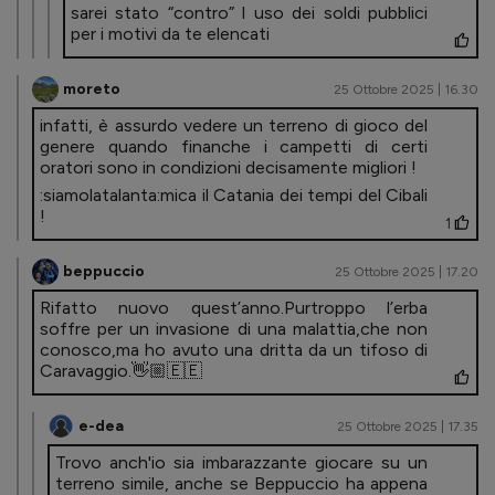
sarei stato “contro” l uso dei soldi pubblici
per i motivi da te elencati
moreto
25 Ottobre 2025 | 16.30
infatti, è assurdo vedere un terreno di gioco del
genere quando finanche i campetti di certi
oratori sono in condizioni decisamente migliori !
:siamolatalanta:mica il Catania dei tempi del Cibali
!
1
beppuccio
25 Ottobre 2025 | 17.20
Rifatto nuovo quest’anno.Purtroppo l’erba
soffre per un invasione di una malattia,che non
conosco,ma ho avuto una dritta da un tifoso di
Caravaggio.👋🏼🇪🇪
e-dea
25 Ottobre 2025 | 17.35
Trovo anch'io sia imbarazzante giocare su un
terreno simile, anche se Beppuccio ha appena