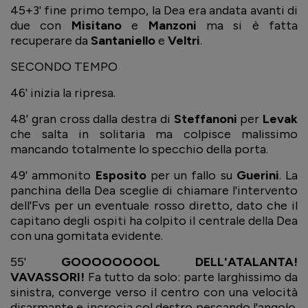
45+3' fine primo tempo, la Dea era andata avanti di
due con
Misitano
e
Manzoni
ma si è fatta
recuperare da
Santaniello
e
Veltri
.
SECONDO TEMPO
46' inizia la ripresa.
48' gran cross dalla destra di
Steffanoni
per
Levak
che salta in solitaria ma colpisce malissimo
mancando totalmente lo specchio della porta.
49' ammonito
Esposito
per un fallo su
Guerini
. La
panchina della Dea sceglie di chiamare l'intervento
dell'Fvs per un eventuale rosso diretto, dato che il
capitano degli ospiti ha colpito il centrale della Dea
con una gomitata evidente.
55'
GOOOOOOOOL DELL'ATALANTA!
VAVASSORI!
Fa tutto da solo: parte larghissimo da
sinistra, converge verso il centro con una velocità
disarmante e incrocia col destro pescando l'angolo.