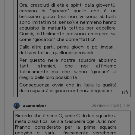
Ora, cresciuti di età e spinti dalla gioventù,
cercano di "giocare" quello che è un
bellissimo gioco (ma non vi sono abituati;
sono limitati in tal senso); e nemmeno hanno
acquisito la maturità tattica per eccellere.
Quindi, difficilmente possono emergere sia
come "giocatori" che come "tattici".
Dalle altre parti, prima giochi e poi impari i
dettami tattici, quelli indispensabili.
Per questo nelle nostre squadre abbiamo
tanti stranieri, che noi affiniamo
tatticamente ma che sanno "giocare" al
meglio delle loro possibilità.
Conseguenza ovvia che in Italia la qualità
della capacità di gioco continui a degradare...
1
lucanember
25 Ottobre 2025 | 17.39
Ricordo che è serie C, serie C di due squadre a
metà classifica, se sia Gasperini cge Juric non
l'hanno considerato per la prima squadra
unoyibp ci sarà..... fisicamente verrebbero