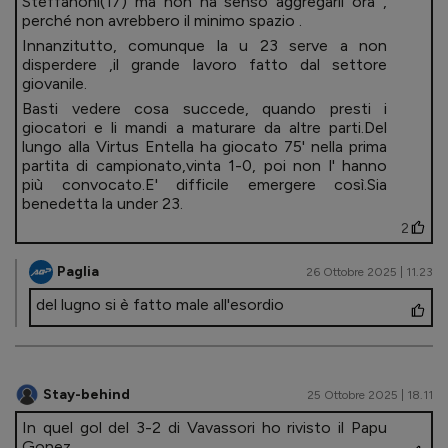
Steffanoni(17) ma non ha senso aggregarli ora ,
perché non avrebbero il minimo spazio .
Innanzitutto, comunque la u 23 serve a non
disperdere ,il grande lavoro fatto dal settore
giovanile.
Basti vedere cosa succede, quando presti i
giocatori e li mandi a maturare da altre parti.Del
lungo alla Virtus Entella ha giocato 75' nella prima
partita di campionato,vinta 1-0, poi non l' hanno
più convocato.E' difficile emergere così.Sia
benedetta la under 23.
2
Paglia
26 Ottobre 2025 | 11.23
del lugno si è fatto male all'esordio
Stay-behind
25 Ottobre 2025 | 18.11
In quel gol del 3-2 di Vavassori ho rivisto il Papu
Gonez