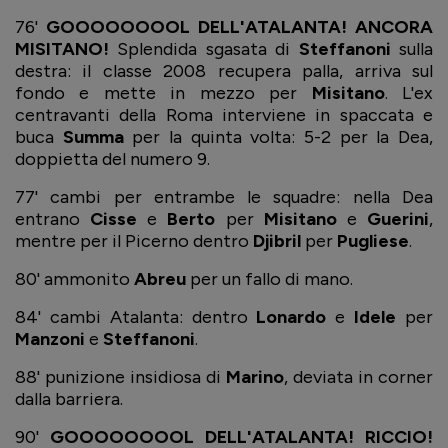
76'
GOOOOOOOOL DELL'ATALANTA! ANCORA
MISITANO!
Splendida sgasata di
Steffanoni
sulla
destra: il classe 2008 recupera palla, arriva sul
fondo e mette in mezzo per
Misitano
. L'ex
centravanti della Roma interviene in spaccata e
buca
Summa
per la quinta volta: 5-2 per la Dea,
doppietta del numero 9.
77' cambi per entrambe le squadre: nella Dea
entrano
Cisse
e
Berto
per
Misitano
e
Guerini
,
mentre per il Picerno dentro
Djibril
per
Pugliese
.
80' ammonito
Abreu
per un fallo di mano.
84' cambi Atalanta: dentro
Lonardo
e
Idele
per
Manzoni
e
Steffanoni
.
88' punizione insidiosa di
Marino
, deviata in corner
dalla barriera.
90'
GOOOOOOOOL DELL'ATALANTA! RICCIO!