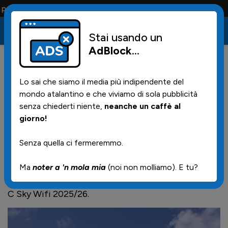
a la vita
Stai usando un
AdBlock
...
39
25/10/2025 | 16.40
Lo sai che siamo il media più indipendente del
L'Atalanta U23 asfalta 6-2 l'Az
mondo atalantino e che viviamo di sola pubblicità
Picerno! Vavassori, Misitano,
senza chiederti niente,
neanche un caffè al
giorno!
Manzoni e Riccio in gol
Senza quella ci fermeremmo.
L'Atalanta Under 23 scende di nuovo in campo al
Ma
noter a 'n mola mia
(noi non molliamo). E tu?
comunale di Caravaggio affrontare l’AZ Picerno in
occasione dell’11ª giornata del campionato di Serie
C Sky Wifi 2025/26.