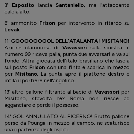
3'
Esposito
lancia
Santaniello
, ma l'attaccante
calcia alto.
6' ammonito
Frison
per intervento in ritardo su
Levak
.
11'
GOOOOOOOOL DELL'ATALANTA! MISITANO!
Azione clamorosa di
Vavassori
sulla sinistra: il
numero 99 riceve palla, punta due avversari e va sul
fondo. Altra giocata dell'italo-brasiliano che lascia
sul posto
Frison
con una finta e scarica in mezzo
per
Misitano
. La punta apre il piattone destro e
infila il portiere nell'angolino.
13' altro pallone filtrante al bacio di
Vavassori
per
Misitano, stavolta l'ex Roma non riesce ad
agganciare e perde il possesso.
14' GOL ANNULLATO AL PICERNO! Brutto pallone
perso da Pounga in mezzo al campo, ne scaturisce
una ripartenza degli ospiti.