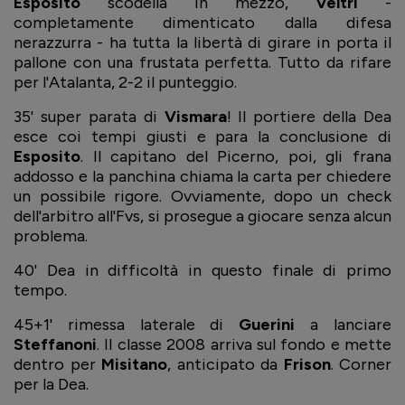
Esposito
scodella in mezzo,
Veltri
-
completamente dimenticato dalla difesa
nerazzurra - ha tutta la libertà di girare in porta il
pallone con una frustata perfetta. Tutto da rifare
per l'Atalanta, 2-2 il punteggio.
35' super parata di
Vismara
! Il portiere della Dea
esce coi tempi giusti e para la conclusione di
Esposito
. Il capitano del Picerno, poi, gli frana
addosso e la panchina chiama la carta per chiedere
un possibile rigore. Ovviamente, dopo un check
dell'arbitro all'Fvs, si prosegue a giocare senza alcun
problema.
40' Dea in difficoltà in questo finale di primo
tempo.
45+1' rimessa laterale di
Guerini
a lanciare
Steffanoni
. Il classe 2008 arriva sul fondo e mette
dentro per
Misitano
, anticipato da
Frison
. Corner
per la Dea.