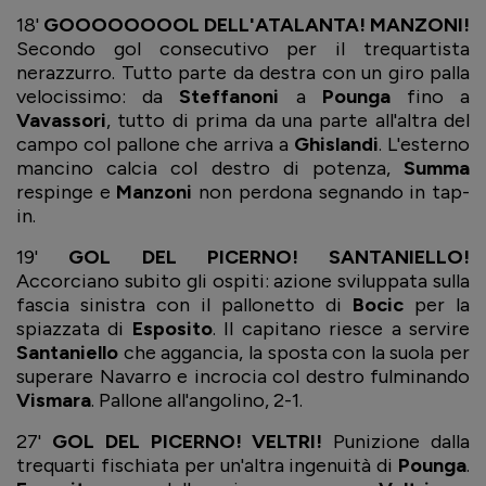
18'
GOOOOOOOOL DELL'ATALANTA! MANZONI!
Secondo gol consecutivo per il trequartista
nerazzurro. Tutto parte da destra con un giro palla
velocissimo: da
Steffanoni
a
Pounga
fino a
Vavassori
, tutto di prima da una parte all'altra del
campo col pallone che arriva a
Ghislandi
. L'esterno
mancino calcia col destro di potenza,
Summa
respinge e
Manzoni
non perdona segnando in tap-
in.
19'
GOL DEL PICERNO! SANTANIELLO!
Accorciano subito gli ospiti: azione sviluppata sulla
fascia sinistra con il pallonetto di
Bocic
per la
spiazzata di
Esposito
. Il capitano riesce a servire
Santaniello
che aggancia, la sposta con la suola per
superare Navarro e incrocia col destro fulminando
Vismara
. Pallone all'angolino, 2-1.
27'
GOL DEL PICERNO! VELTRI!
Punizione dalla
trequarti fischiata per un'altra ingenuità di
Pounga
.