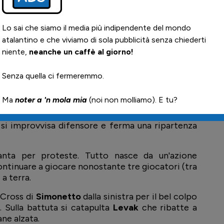
destra, ma
Misitano
calcia completamente fuori
to entrerà
Mencaraglia
.
Manzoni
scala quindi sulla
endido stacco di testa per
Misitano
! Super parata
oma.
Ilicic
.
si improvvisa difensore e ferma una ripartenza
alanta per proteste. Tutto nasce da un'azione
ontinuare a giocare nonostante tre giocatori (tra
 a terra.
Cross di
Simonetto
dalla sinistra per il bel colpo
i
. Sulla battuta si catapulta
Levak
che ribatte a
ane alzata.