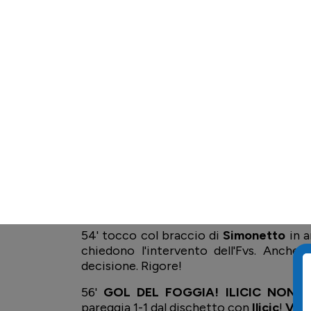
41' conclusione sul primo palo di
Winkel
44' chance di raddoppio per l'Atalanta
Borbei
si salva in corner!
45+1' ancora
Winkelmann
dalla distanza, 
45+2' fine primo tempo, Dea avanti per 1-
SECONDO TEMPO
46' inizia la ripresa. Nessun cambio da am
48' ci prova
Camara
dalla distanza, pallo
52' cambio Atalanta: entra
Misitano
per
54' tocco col braccio di
Simonetto
in a
chiedono l'intervento dell'Fvs. Anche 
decisione. Rigore!
56'
GOL DEL FOGGIA! ILICIC NON S
pareggia 1-1 dal dischetto con
Ilicic
!
Vis