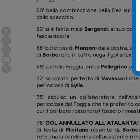
60' bella combinazione della Dea sulla 
dallo specchio.
62' si è fatto male
Bergonzi
: al suo pos
fascia destra.
66' bel cross di
Manzoni
dalla destra, spl
di
Borbei
che in tuffo nega il gol all'ex R
68' cambio Foggia: entra
Pellegrino
per
72' scivolata perfetta di
Vavassori
che 
pericolosa di
Sylla
.
75' espulso un collaboratore dell'At
pericolosa del Foggia che ha preferito c
cui il portiere rossonero) fossero rimasti
76'
GOL ANNULLATO ALL'ATALANTA!
di testa di
Misitano
respinto da
Borbe
rete, ma la bandierina dell'assistente rim