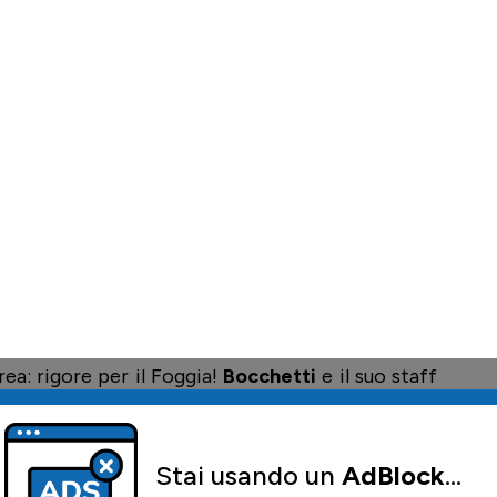
mann
, blocca
Vismara
.
 U23 con una splendida ripartenza di
Vavassori
,
pallone alto.
0 grazie al rigore realizzato da
Cortinovis
!
bo le parti.
ne altissimo.
Camara
.
rea: rigore per il Foggia!
Bocchetti
e il suo staff
dopo il video check, l'arbitro conferma la sua
BAGLIA!
Tutto da rifare per la Dea, il Foggia
mara
spiazzato dal croato.