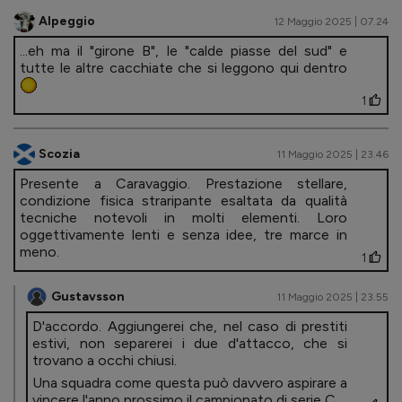
Alpeggio
12 Maggio 2025 | 07.24
...eh ma il "girone B", le "calde piasse del sud" e
tutte le altre cacchiate che si leggono qui dentro
1
Scozia
11 Maggio 2025 | 23.46
Presente a Caravaggio. Prestazione stellare,
condizione fisica straripante esaltata da qualità
tecniche notevoli in molti elementi. Loro
oggettivamente lenti e senza idee, tre marce in
meno.
1
Gustavsson
11 Maggio 2025 | 23.55
D'accordo. Aggiungerei che, nel caso di prestiti
estivi, non separerei i due d'attacco, che si
trovano a occhi chiusi.
Una squadra come questa può davvero aspirare a
vincere l'anno prossimo il campionato di serie C.