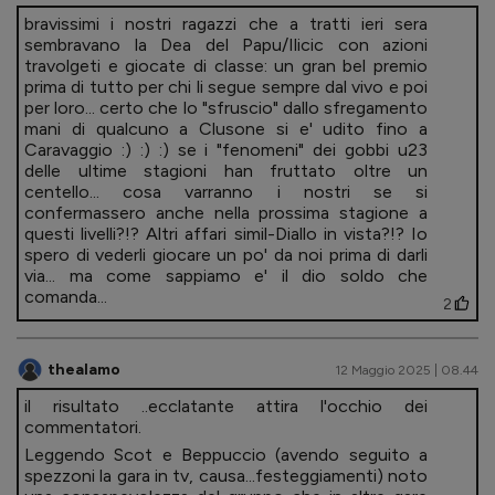
bravissimi i nostri ragazzi che a tratti ieri sera
sembravano la Dea del Papu/Ilicic con azioni
travolgeti e giocate di classe: un gran bel premio
prima di tutto per chi li segue sempre dal vivo e poi
per loro... certo che lo "sfruscio" dallo sfregamento
mani di qualcuno a Clusone si e' udito fino a
Caravaggio :) :) :) se i "fenomeni" dei gobbi u23
delle ultime stagioni han fruttato oltre un
centello... cosa varranno i nostri se si
confermassero anche nella prossima stagione a
questi livelli?!? Altri affari simil-Diallo in vista?!? Io
spero di vederli giocare un po' da noi prima di darli
via... ma come sappiamo e' il dio soldo che
comanda...
2
thealamo
12 Maggio 2025 | 08.44
il risultato ..ecclatante attira l'occhio dei
commentatori.
Leggendo Scot e Beppuccio (avendo seguito a
spezzoni la gara in tv, causa...festeggiamenti) noto