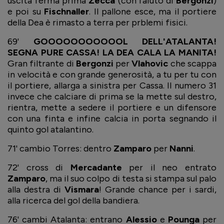
uscita ferma prima
Zecca
(con l'aiuto di
Bergonzi
)
e poi su
Fischnaller
. Il pallone esce, ma il portiere
della Dea è rimasto a terra per prblemi fisici.
69'
GOOOOOOOOOOOL DELL'ATALANTA!
SEGNA PURE CASSA! LA DEA CALA LA MANITA!
Gran filtrante di
Bergonzi
per
Vlahovic
che scappa
in velocità e con grande generosità, a tu per tu con
il portiere, allarga a sinistra per Cassa. Il numero 31
invece che calciare di prima se la mette sul destro,
rientra, mette a sedere il portiere e un difensore
con una finta e infine calcia in porta segnando il
quinto gol atalantino.
71' cambio Torres: dentro
Zamparo
per
Nanni
.
72' cross di
Mercadante
per il neo entrato
Zamparo
, ma il suo colpo di testa si stampa sul palo
alla destra di
Vismara
! Grande chance per i sardi,
alla ricerca del gol della bandiera.
76' cambi Atalanta: entrano
Alessio
e
Pounga
per