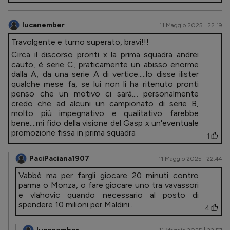
lucanember
11 Maggio 2025 | 22.19
Travolgente e turno superato, bravi!!!
Circa il discorso pronti x la prima squadra andrei
cauto, è serie C, praticamente un abisso enorme
dalla A, da una serie A di vertice.....lo disse ilister
qualche mese fa, se lui non li ha ritenuto pronti
penso che un motivo ci sarà.... personalmente
credo che ad alcuni un campionato di serie B,
molto più impegnativo e qualitativo farebbe
bene....mi fido della visione del Gasp x un'eventuale
promozione fissa in prima squadra
1
PaciPaciana1907
11 Maggio 2025 | 22.44
Vabbè ma per fargli giocare 20 minuti contro
parma o Monza, o fare giocare uno tra vavassori
e vlahovic quando necessario al posto di
spendere 10 milioni per Maldini...
4