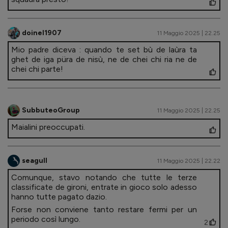
doinel1907
11 Maggio 2025 | 22.25
Mio padre diceva : quando te set bù de laùra ta
ghet de iga püra de nisù, ne de chei chi ria ne de
chei chi parte!
SubbuteoGroup
11 Maggio 2025 | 22.25
Maialini preoccupati.
seagull
11 Maggio 2025 | 22.22
Comunque, stavo notando che tutte le terze
classificate de gironi, entrate in gioco solo adesso
hanno tutte pagato dazio.
Forse non conviene tanto restare fermi per un
periodo così lungo.
2