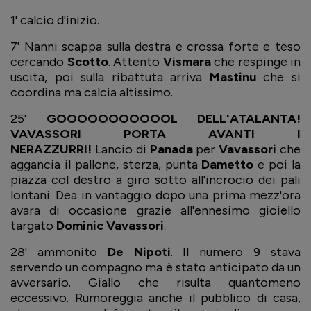
1' calcio d'inizio.
7' Nanni scappa sulla destra e crossa forte e teso
cercando
Scotto
. Attento
Vismara
che respinge in
uscita, poi sulla ribattuta arriva
Mastinu
che si
coordina ma calcia altissimo.
25'
GOOOOOOOOOOOL DELL'ATALANTA!
VAVASSORI PORTA AVANTI I
NERAZZURRI!
Lancio di
Panada
per
Vavassori
che
aggancia il pallone, sterza, punta
Dametto
e poi la
piazza col destro a giro sotto all'incrocio dei pali
lontani. Dea in vantaggio dopo una prima mezz'ora
avara di occasione grazie all'ennesimo gioiello
targato
Dominic Vavassori
.
28' ammonito
De Nipoti
. Il numero 9 stava
servendo un compagno ma è stato anticipato da un
avversario. Giallo che risulta quantomeno
eccessivo. Rumoreggia anche il pubblico di casa,