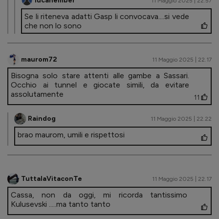
lucanember
11 Maggio 2025 | 22.57
Se li riteneva adatti Gasp li convocava....si vede
che non lo sono
maurom72
11 Maggio 2025 | 22.17
Bisogna solo stare attenti alle gambe a Sassari.
Occhio ai tunnel e giocate simili, da evitare
assolutamente
11
Raindog
11 Maggio 2025 | 22.22
brao maurom, umili e rispettosi
TuttalaVitaconTe
11 Maggio 2025 | 22.17
Cassa, non da oggi, mi ricorda tantissimo
Kulusevski .....ma tanto tanto