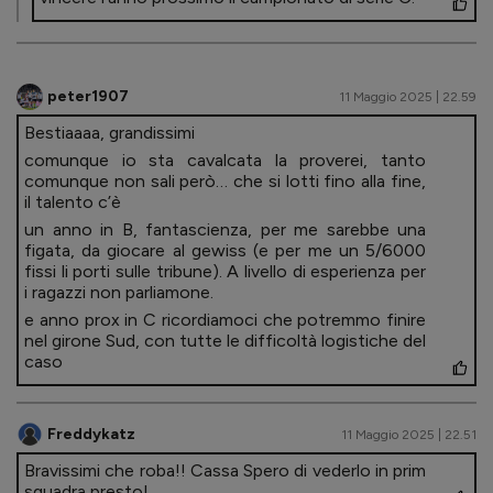
peter1907
11 Maggio 2025 | 22.59
Bestiaaaa, grandissimi
comunque io sta cavalcata la proverei, tanto
comunque non sali però… che si lotti fino alla fine,
il talento c’è
un anno in B, fantascienza, per me sarebbe una
figata, da giocare al gewiss (e per me un 5/6000
fissi li porti sulle tribune). A livello di esperienza per
i ragazzi non parliamone.
e anno prox in C ricordiamoci che potremmo finire
nel girone Sud, con tutte le difficoltà logistiche del
caso
Freddykatz
11 Maggio 2025 | 22.51
Bravissimi che roba!! Cassa Spero di vederlo in prim
squadra presto!