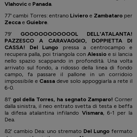
Vlahovic
e
Panada
.
77' cambi Torres: entrano
Liviero
e
Zambataro
per
Zecca
e
Guiebre
.
79'
GOOOOOOOOOOOL DELL'ATALANTA!
PAZZESCO A CARAVAGGIO, DOPPIETTA DI
CASSA!
Del Lungo
pressa a centrocampo e
recupera palla, poi triangola con
Alessio
e si lancia
nello spazio scappando in profondità. Una volta
arrivato sul fondo, a ridosso della linea di fondo
campo, fa passare il pallone in un corridoio
impossibile e
Cassa
deve solo appoggiarla a rete il
6-0.
81'
gol della Torres, ha segnato Zamparo!
Corner
dalla sinistra, il neo entrato svetta di testa e beffa
la difesa atalantina infilando
Vismara
, 6-1 per la
Dea.
82' cambio Dea: uno stremato
Del Lungo
fermato