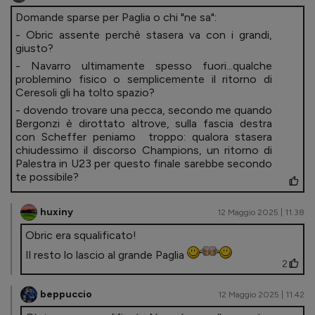
Domande sparse per Paglia o chi "ne sa":
- Obric assente perchè stasera va con i grandi,
giusto?
- Navarro ultimamente spesso fuori...qualche
problemino fisico o semplicemente il ritorno di
Ceresoli gli ha tolto spazio?
- dovendo trovare una pecca, secondo me quando
Bergonzi è dirottato altrove, sulla fascia destra
con Scheffer peniamo troppo: qualora stasera
chiudessimo il discorso Champions, un ritorno di
Palestra in U23 per questo finale sarebbe secondo
te possibile?
huxiny
12 Maggio 2025 | 11.38
Obric era squalificato!
Il resto lo lascio al grande Paglia
2
beppuccio
12 Maggio 2025 | 11.42