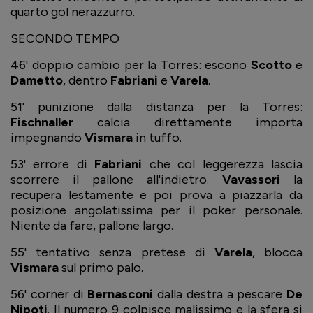
quarto gol nerazzurro.
SECONDO TEMPO
46' doppio cambio per la Torres: escono
Scotto
e
Dametto
, dentro
Fabriani
e
Varela
.
51' punizione dalla distanza per la Torres:
Fischnaller
calcia direttamente importa
impegnando
Vismara
in tuffo.
53' errore di
Fabriani
che col leggerezza lascia
scorrere il pallone all'indietro.
Vavassori
la
recupera lestamente e poi prova a piazzarla da
posizione angolatissima per il poker personale.
Niente da fare, pallone largo.
55' tentativo senza pretese di
Varela
, blocca
Vismara
sul primo palo.
56' corner di
Bernasconi
dalla destra a pescare
De
Nipoti
. Il numero 9 colpisce malissimo e la sfera si