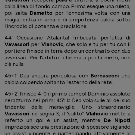
dalla linea di fondo campo. Prima esegue una ruleta,
poi salta
Dametto
per l'ennesima volta con una
magia, entra in area e di prepotenza calcia sotto
l'incrocio di potenza e precisione.
44' Occasione Atalanta! Imbucata perfetta di
Vavassori
per
Vlahovic
, che solo e tu per tu con il
portiere finisce in terra dopo un contrasto con due
avversari. Per l'arbitro, che era a pochi metri, non
c'è nulla.
45+1' Dea ancora pericolosa con
Bernasconi
che
calcia colpendo soltanto l'esterno della rete.
45+2' finisce 4-0 il primo tempo! Dominio assoluto
nerazzurro nei primi 45': la Dea vola sulle ali del suo
tridente delle meraviglie. Uno straordinario
Vavassori
ne segna 3, il "solito"
Vlahovic
mette a
referto un gol e un assist, mentre
De Nipoti
impreziosisce una prestazione di spessore siglando
un assist vincente e partecipando attivamente al