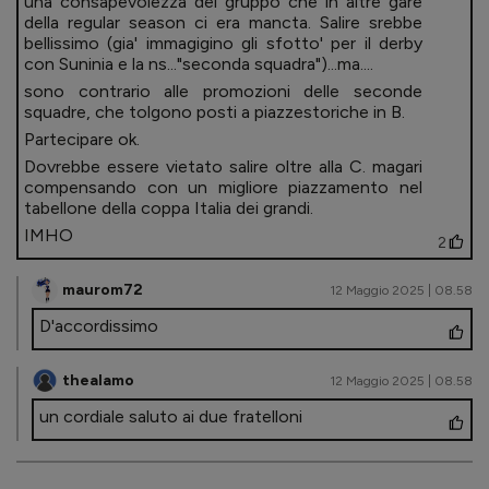
una consapevolezza del gruppo che in altre gare
della regular season ci era mancta. Salire srebbe
bellissimo (gia' immagigino gli sfotto' per il derby
con Suninia e la ns..."seconda squadra")...ma....
sono contrario alle promozioni delle seconde
squadre, che tolgono posti a piazzestoriche in B.
Partecipare ok.
Dovrebbe essere vietato salire oltre alla C. magari
compensando con un migliore piazzamento nel
tabellone della coppa Italia dei grandi.
IMHO
2
maurom72
12 Maggio 2025 | 08.58
D'accordissimo
thealamo
12 Maggio 2025 | 08.58
un cordiale saluto ai due fratelloni