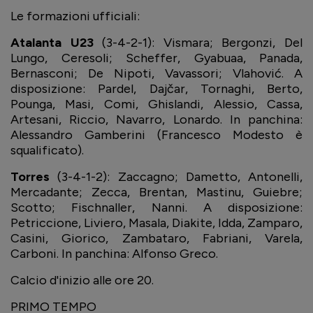
Le formazioni ufficiali:
Atalanta U23
(3-4-2-1)
: Vismara; Bergonzi, Del
Lungo, Ceresoli; Scheffer, Gyabuaa, Panada,
Bernasconi; De Nipoti, Vavassori; Vlahović. A
disposizione: Pardel, Dajčar, Tornaghi, Berto,
Pounga, Masi, Comi, Ghislandi, Alessio, Cassa,
Artesani, Riccio, Navarro, Lonardo. In panchina:
Alessandro Gamberini (Francesco Modesto è
squalificato).
Torres
(3-4-1-2)
: Zaccagno; Dametto, Antonelli,
Mercadante; Zecca, Brentan, Mastinu, Guiebre;
Scotto; Fischnaller, Nanni. A disposizione:
Petriccione, Liviero, Masala, Diakite, Idda, Zamparo,
Casini, Giorico, Zambataro, Fabriani, Varela,
Carboni. In panchina: Alfonso Greco.
Calcio d'inizio alle ore 20.
PRIMO TEMPO