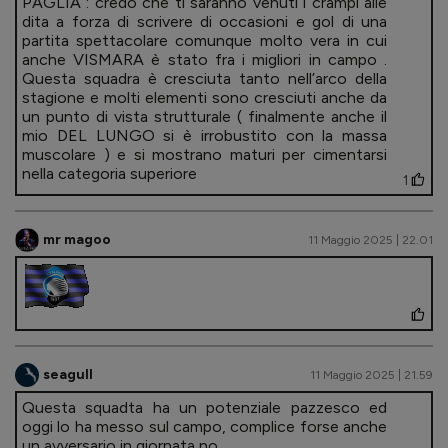
PAGLIA : credo che ti saranno venuti i crampi alle
dita a forza di scrivere di occasioni e gol di una
partita spettacolare comunque molto vera in cui
anche VISMARA è stato fra i migliori in campo .
Questa squadra è cresciuta tanto nell’arco della
stagione e molti elementi sono cresciuti anche da
un punto di vista strutturale ( finalmente anche il
mio DEL LUNGO si è irrobustito con la massa
muscolare ) e si mostrano maturi per cimentarsi
nella categoria superiore
1
mr magoo
11 Maggio 2025 | 22.01
seagull
11 Maggio 2025 | 21.59
Questa squadta ha un potenziale pazzesco ed
oggi lo ha messo sul campo, complice forse anche
un avversario in giornata no.