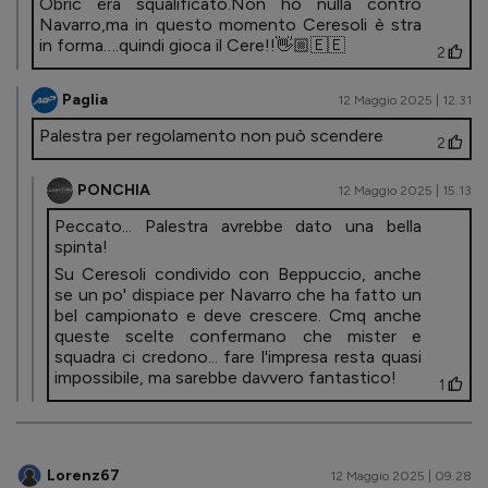
Obric era squalificato.Non ho nulla contro
Navarro,ma in questo momento Ceresoli è stra
in forma….quindi gioca il Cere!!👋🏼🇪🇪
2
Paglia
12 Maggio 2025 | 12.31
Palestra per regolamento non può scendere
2
PONCHIA
12 Maggio 2025 | 15.13
Peccato... Palestra avrebbe dato una bella
spinta!
Su Ceresoli condivido con Beppuccio, anche
se un po' dispiace per Navarro che ha fatto un
bel campionato e deve crescere. Cmq anche
queste scelte confermano che mister e
squadra ci credono... fare l'impresa resta quasi
impossibile, ma sarebbe davvero fantastico!
1
Lorenz67
12 Maggio 2025 | 09.28