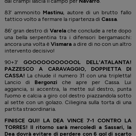
dai crampi lascia il campo per
Navarro
.
83' ammonito
Mastinu
, autore di un brutto fallo
tattico volto a fermare la ripartenza di
Cassa
.
86' gran destro di
Varela
che conclude a rete dopo
una bella serpentina tra i difensori bergamaschi:
ancora una volta è
Vismara
a dire di no con un altro
intervento decisivo!
90+3'
GOOOOOOOOOOOL DELL'ATALANTA!
PAZZESCO A CARAVAGGIO, DOPPIETTA DI
CASSA!
La chiude il numero 31 con una tripletta!
Lancio di
Bergonzi
che apre per Cassa. Lui
aggancia, si accentra, la mette sul destro, punta
l'uomo e calcia a giro col destro piazzandola sotto
al sette con un golazo. Ciliegina sulla torta di una
partita straordinaria.
FINISCE QUI! LA DEA VINCE 7-1 CONTRO LA
TORRES! Il ritorno sarà mercoledì a Sassari, la
Dea dovrà evitare di perdere con 6 gol di scarto