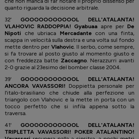
che non manca di far notare il proprio dissenso per
quanto riguarda la decisione arbitrale.
32'
GOOOOOOOOOOOL DELL'ATALANTA!
VLAHOVIC RADDOPPIA!
Gyabuaa
apre per
De
Nipoti
che ubriaca
Mercadante
con una finta,
scappa in velocità sulla destra e una volta sul fondo
mette dentro per
Vlahovic
. Il serbo, come sempre,
si fa trovare al posto giusto al momento giusto e
con freddezza batte
Zaccagno
. Nerazzurri avanti
2-0 grazie al 23esimo del bomber classe 2004.
39'
GOOOOOOOOOOOL DELL'ATALANTA!
ANCORA VAVASSORI!
Doppietta personale per
l'italo-brasiliano che chiude alla perfezione un
triangolo con Vlahovic e la mette in porta con un
tocco perfetto che si infila appena sotto la
traversa.
41'
GOOOOOOOOOOOL DELL'ATALANTA!
TRIPLETTA VAVASSORI! POKER ATALANTINO!
Vavassori
recupera palla a sinsitra, a pochi metri