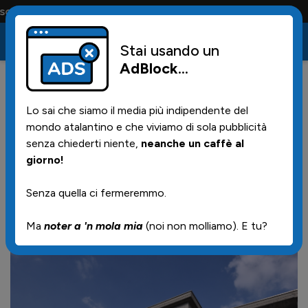
ortano tutta la vita
Stai usando un
AdBlock
...
113
11/05/2025 | 21.56
Lo sai che siamo il media più indipendente del
L'Atalanta Under 23 asfalta la
mondo atalantino e che viviamo di sola pubblicità
Torres 7-1: gol Vlahovic,
senza chiederti niente,
neanche un caffè al
giorno!
tripletta per Vavassori e
Cassa!
Senza quella ci fermeremmo.
Ma
noter a 'n mola mia
(noi non molliamo). E tu?