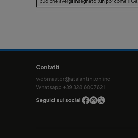
può che avergli insegnato (un po' come il Ga
Contatti
webmaster@atalantini.online
Whatsapp +39 328 6007621
Seguici sui social