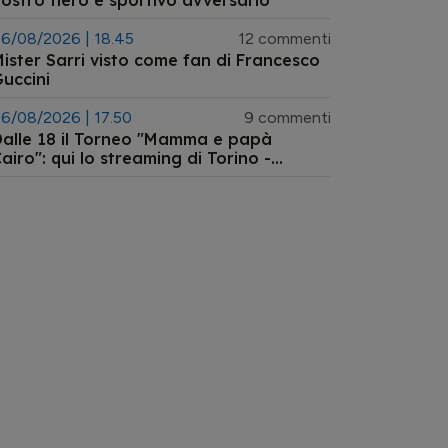
ostro fiero e sportivo avversario
6/08/2026 | 18.45
12 commenti
ister Sarri visto come fan di Francesco
uccini
6/08/2026 | 17.50
9 commenti
alle 18 il Torneo "Mamma e papà
airo": qui lo streaming di Torino -
talanta primavera