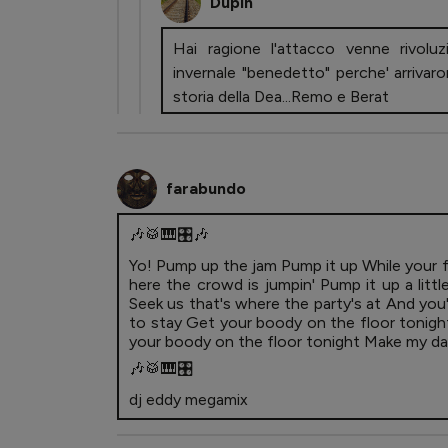
Dupin
Hai ragione l'attacco venne rivoluz
invernale "benedetto" perche' arriva
storia della Dea...Remo e Berat
farabundo
🎶🥁🎹🎛️🎶
Yo! Pump up the jam Pump it up While your f
here the crowd is jumpin' Pump it up a lit
Seek us that's where the party's at And you'l
to stay Get your boody on the floor tonigh
your boody on the floor tonight Make my d
🎶🥁🎹🎛️
dj eddy megamix