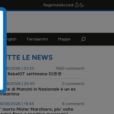
Registrati
Accedi
n english
Fantalantini
Mappe
TUTTE LE NEWS
3/08/2026 | 03.33
1560 commenti
😎 RebelOT settimana 31😎😎
6/08/2026 | 20.45
0 commenti
l vice di Mancini in Nazionale è un ex
talantino
6/08/2026 | 19.45
6 commenti
' morto Mister Marchioro, piu' volte