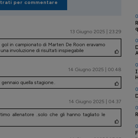
strati per commentare
0
R
q
13 Giugno 2025 | 23.29
0
imo gol in campionato di Marten De Roon eravamo
D
una involuzione di risultati inspiegabile
0
14 Giugno 2025 | 00.48
I
H
i gennaio quella stagione..
0
D
14 Giugno 2025 | 04.37
0
R
imo allenatore ..solo che gli hanno tagliato le
0
F