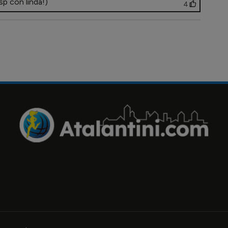
sp con linda!)
4