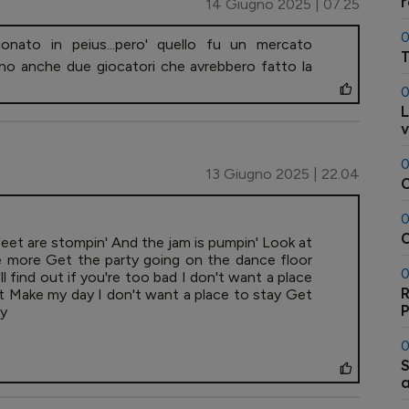
14 Giugno 2025 | 07.25
0
ionato in peius...pero' quello fu un mercato
T
rono anche due giocatori che avrebbero fatto la
0
L
v
0
13 Giugno 2025 | 22.04
0
C
eet are stompin' And the jam is pumpin' Look at
tle more Get the party going on the dance floor
0
l find out if you're too bad I don't want a place
R
t Make my day I don't want a place to stay Get
ay
0
S
a