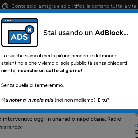
Conta solo la maglia e solo i tifosi la portano tutta la vita
Stai usando un
AdBlock
...
lendario
Il 12° Uomo
Otis
Paglia
News i
Lo sai che siamo il media più indipendente del mondo
atalantino e che viviamo di sola pubblicità senza chiederti
niente,
neanche un caffè al giorno!
0
Senza quella ci fermeremmo.

Ma
noter a 'n mola mia
(noi non molliamo). E tu?
0
I
a
è intervenuto oggi in una radio napoletana, Radio
0
hiarando:
E