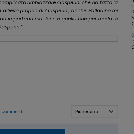
n
 complicato rimpiazzare Gasperini che ha fatto la
 è allievo proprio di Gasperini, anche Palladino mi
0
M
oti importanti ma Juric è quello che per modo di
G
Gasperini”.
0
D
C
A
1
commenti