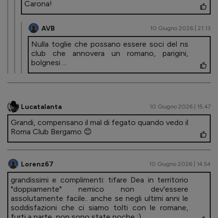
Carona!
AVB
10 Giugno 2026 | 21.13
Nulla toglie che possano essere soci del ns
club che annovera un romano, parigini,
bolgnesi ...
Lucatalanta
10 Giugno 2026 | 15.47
Grandi, compensano il mal di fegato quando vedo il
Roma Club Bergamo 😊
Lorenz67
10 Giugno 2026 | 14.54
grandissimi e complimenti: tifare Dea in territorio
"doppiamente" nemico non dev'essere
assolutamente facile.. anche se negli ultimi anni le
soddisfazioni che ci siamo tolti con le romane,
furti a parte, non sono state poche ;)