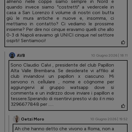
almeno nelle coppe siamo sempre in Nord e
quando invece siamo "costretti" a vedercele in
casa a San Lorenzo il volume di nostri cori butta
giù le mura antiche e nuove e, insomma, ci
mettiamo in contatto? Ci vediamo le prossime
insieme? Per dire noi cinque eravamo quelli che allo
0-3 di Napoli eravamo gli UNICI cinque nel settore
ospiti! Sentiamoci!
AVB
10 Giugno 2026 | 18.11
Sono Claudio Calvi , presidente del club Papillon
Alta Valle Brembana. Se desiderate vi affilio al
club inviandovi un papillon x ciascuno. Mi
servono n. ceĺlulare , nome e cògnome per
aggiungervi al gruppo watsapp dove si
commenta e un indirzzo dove inviare i papillon e
tessere.Sperando di risentirvi presto vi do il n mio
3296677848 per ......
Oetzi Moro
10 Giugno 2026 | 19.52
Ah che hanno detto che vivono a Roma, non a