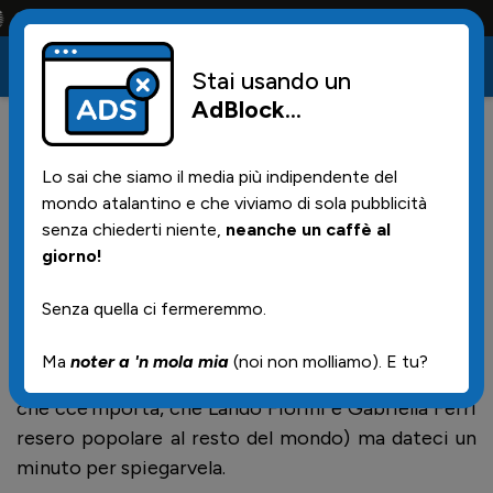
ta solo la maglia e solo i tifosi la portano tutta la vita
Stai usando un
AdBlock
...
19
10/06/2026 | 14.00
Lo sai che siamo il media più indipendente del
Fatece largo che passamo noi,
mondo atalantino e che viviamo di sola pubblicità
'sti giovanotti de 'sta Roma
senza chiederti niente,
neanche un caffè al
giorno!
bella,
Senza quella ci fermeremmo.
Si, ok, è il primo verso de "La societa' dei
Ma
noter a 'n mola mia
(noi non molliamo). E tu?
Magnaccioni" (la canzone di "ma che cce frega, ma
che cce'mporta, che Lando Fiorini e Gabriella Ferri
resero popolare al resto del mondo) ma dateci un
minuto per spiegarvela.