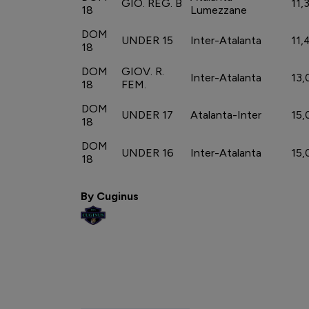
GIO. REG. B
11,
18
Lumezzane
DOM
UNDER 15
Inter-Atalanta
11,
18
DOM
GIOV. R.
Inter-Atalanta
13,
18
FEM.
DOM
UNDER 17
Atalanta-Inter
15,
18
DOM
UNDER 16
Inter-Atalanta
15,
18
By Cuginus