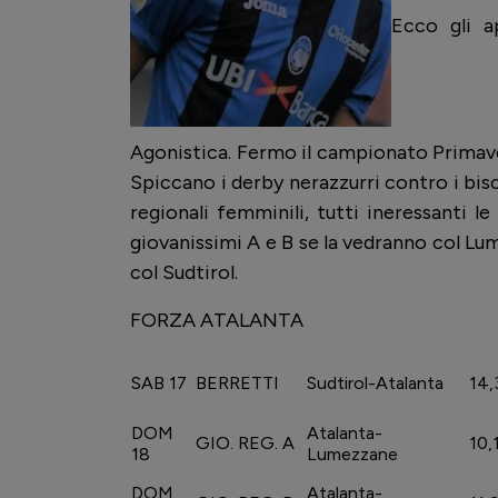
Ecco gli a
Agonistica. Fermo il campionato Primave
Spiccano i derby nerazzurri contro i bisci
regionali femminili, tutti ineressanti le
giovanissimi A e B se la vedranno col Lu
col Sudtirol.
FORZA ATALANTA
SAB 17
BERRETTI
Sudtirol-Atalanta
14,
DOM
Atalanta-
GIO. REG. A
10,
18
Lumezzane
DOM
Atalanta-