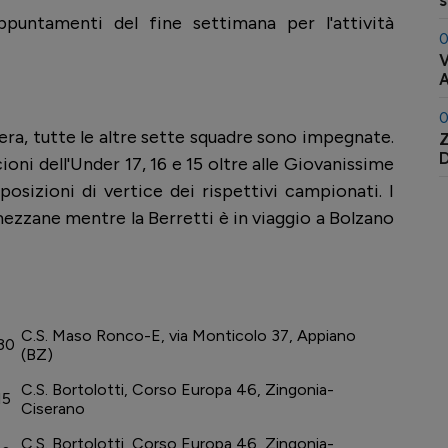
s
ppuntamenti del fine settimana per l'attività
0
V
A
0
ra, tutte le altre sette squadre sono impegnate.
Z
oni dell'Under 17, 16 e 15 oltre alle Giovanissime
 posizioni di vertice dei rispettivi campionati. I
mezzane mentre la Berretti è in viaggio a Bolzano
C.S. Maso Ronco-E, via Monticolo 37, Appiano
30
(BZ)
C.S. Bortolotti, Corso Europa 46, Zingonia-
15
Ciserano
C.S. Bortolotti, Corso Europa 46, Zingonia-