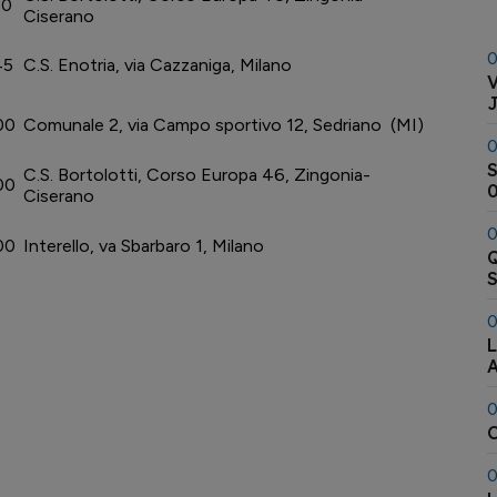
30
Ciserano
0
45
C.S. Enotria, via Cazzaniga, Milano
V
J
00
Comunale 2, via Campo sportivo 12, Sedriano (MI)
0
S
C.S. Bortolotti, Corso Europa 46, Zingonia-
00
0
Ciserano
0
00
Interello, va Sbarbaro 1, Milano
Q
S
0
L
A
0
C
0