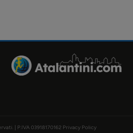
servati. | P.IVA 03918170162
Privacy Policy