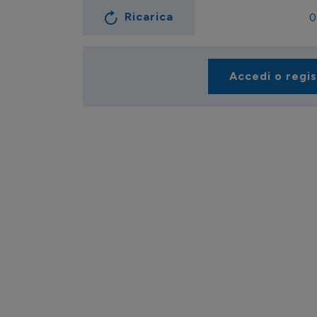
Ricarica
0
Accedi o regi