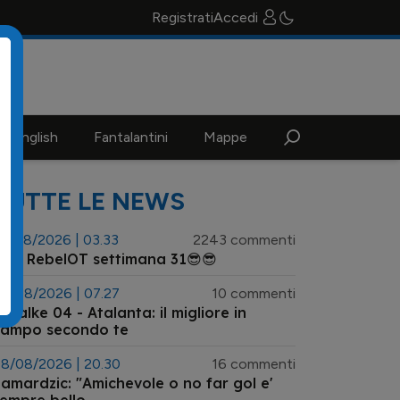
Registrati
Accedi
n english
Fantalantini
Mappe
TUTTE LE NEWS
3/08/2026 | 03.33
2243 commenti
😎 RebelOT settimana 31😎😎
9/08/2026 | 07.27
10 commenti
alke 04 - Atalanta: il migliore in
campo secondo te
8/08/2026 | 20.30
16 commenti
amardzic: "Amichevole o no far gol e'