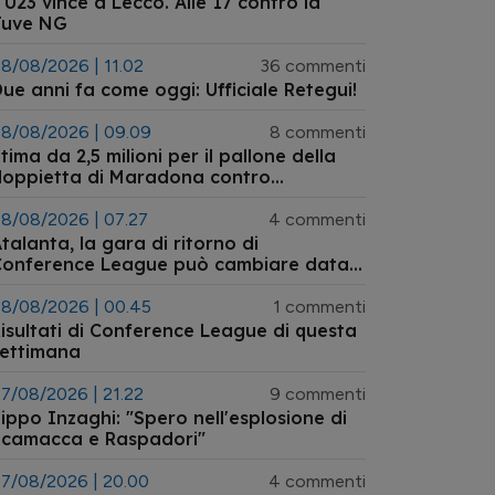
'U23 vince a Lecco. Alle 17 contro la
Juve NG
8/08/2026 | 11.02
36 commenti
ue anni fa come oggi: Ufficiale Retegui!
8/08/2026 | 09.09
8 commenti
tima da 2,5 milioni per il pallone della
doppietta di Maradona contro
'Inghilterra ai Mondiali 1986 tornato
ll'asta
8/08/2026 | 07.27
4 commenti
talanta, la gara di ritorno di
Conference League può cambiare data:
’ipotesi dell’anticipo a mercoledì 26
agosto
8/08/2026 | 00.45
1 commenti
isultati di Conference League di questa
settimana
7/08/2026 | 21.22
9 commenti
ippo Inzaghi: "Spero nell'esplosione di
Scamacca e Raspadori"
7/08/2026 | 20.00
4 commenti