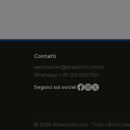
Contatti
webmaster@atalantini.online
Whatsapp +39 328 6007621
Seguici sui social
© 2026 Atalantini.com - Tutti i diritti ri