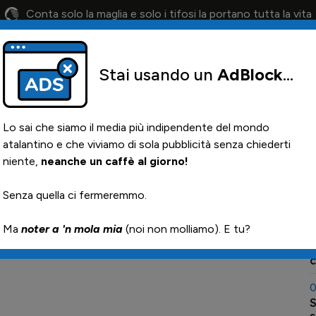
Conta solo la maglia e solo i tifosi la portano tutta la vita
Stai usando un
AdBlock
...
lendario
Il 12° Uomo
Otis
Paglia
News i
Lo sai che siamo il media più indipendente del mondo
atalantino e che viviamo di sola pubblicità senza chiederti
niente,
neanche un caffè al giorno!
amma del 17/18
0
Senza quella ci fermeremmo.

Ma
noter a 'n mola mia
(noi non molliamo). E tu?
0
Sch
0
S