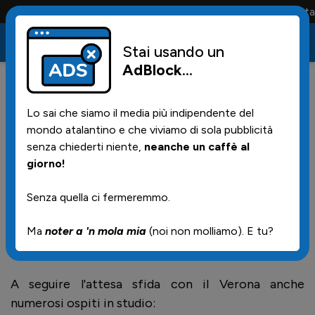
Conta solo la maglia e solo i tifosi la portano tutta la v
Stai usando un
AdBlock
...
0
18/03/2018 | 13.30
Lo sai che siamo il media più indipendente del
Ecco gli ospiti di oggi a
mondo atalantino e che viviamo di sola pubblicità
SeilaDea su SeilaTV
senza chiederti niente,
neanche un caffè al
giorno!
Senza quella ci fermeremmo.
Oggi dalle 14.30 in punto torna l'appuntamento con
Seiladea, il programma condotto dal giornalista
Ma
noter a 'n mola mia
(noi non molliamo). E tu?
Patrizio Romano e dalla splendida Gloria Maffi
A seguire l'attesa sfida con il Verona anche
numerosi ospiti in studio: