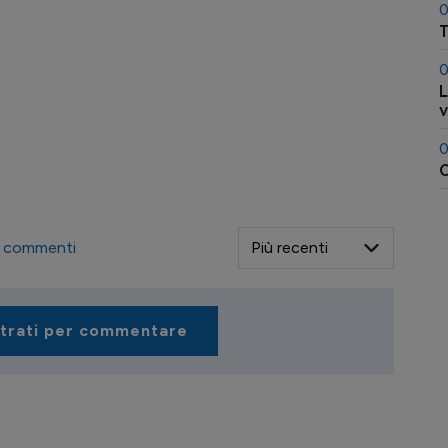
0
T
0
L
v
0
commenti
strati per commentare