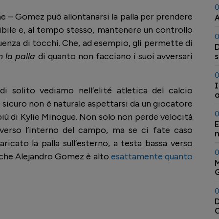
0
one – Gomez può allontanarsi la palla per prendere
A
ibile e, al tempo stesso, mantenere un controllo
0
quenza di tocchi. Che, ad esempio, gli permette di
D
n la palla
di quanto non facciano i suoi avversari
s
0
I
i solito vediamo nell’elité atletica del calcio
a
i sicuro non è naturale aspettarsi da un giocatore
0
più di Kylie Minogue. Non solo non perde velocità
E
verso l’interno del campo, ma se ci fate caso
n
cato la palla sull’esterno, a testa bassa verso
0
te che Alejandro Gomez è alto
esattamente quanto
M
G
0
D
C