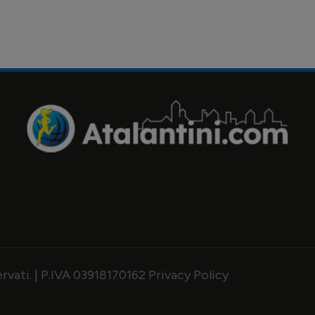
servati. | P.IVA 03918170162
Privacy Policy