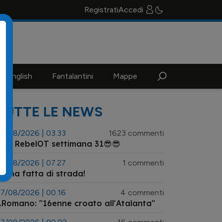
Registrati
Accedi
n english
Fantalantini
Mappe
TUTTE LE NEWS
3/08/2026 | 03.33
1623 commenti
😎 RebelOT settimana 31😎😎
7/08/2026 | 07.27
1 commenti
e ha fatta di strada!
7/08/2026 | 00.16
4 commenti
.Romano: "16enne croato all'Atalanta"