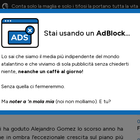
Conta solo la maglia e solo i tifosi la portano tutta la vita
Stai usando un
AdBlock
...
lendario
Il 12° Uomo
Otis
Paglia
News i
Lo sai che siamo il media più indipendente del mondo
atalantino e che viviamo di sola pubblicità senza chiederti
niente,
neanche un caffè al giorno!
zo alla Juventus
0
Senza quella ci fermeremmo.

Ma
noter a 'n mola mia
(noi non molliamo). E tu?
0
N
0
F
i ha goduto Alejandro Gomez lo scorso anno ha
 in ombra l’eccezionale crescita sul piano più