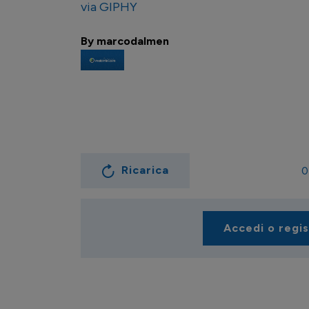
via GIPHY
By marcodalmen
Ricarica
0
Accedi o regi