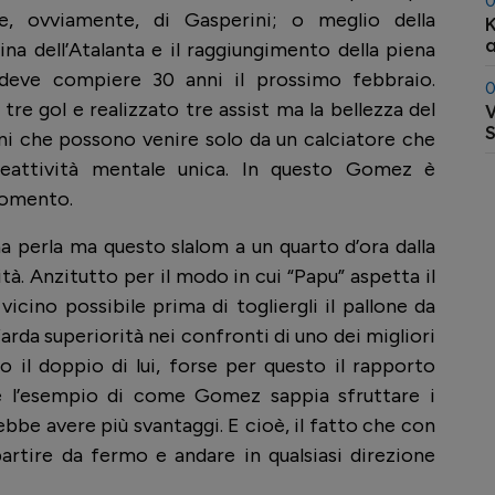
0
e, ovviamente, di Gasperini; o meglio della
K
a
ina dell’Atalanta e il raggiungimento della piena
e deve compiere 30 anni il prossimo febbraio.
0
tre gol e realizzato tre assist ma la bellezza del
V
S
oni che possono venire solo da un calciatore che
eattività mentale unica. In questo Gomez è
momento.
a perla ma questo slalom a un quarto d’ora dalla
tà. Anzitutto per il modo in cui “Papu” aspetta il
vicino possibile prima di togliergli il pallone da
arda superiorità nei confronti di uno dei migliori
il doppio di lui, forse per questo il rapporto
 è l’esempio di come Gomez sappia sfruttare i
ebbe avere più svantaggi. E cioè, il fatto che con
rtire da fermo e andare in qualsiasi direzione