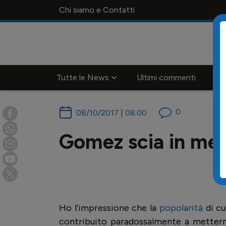
Chi siamo e Contatti
Tutte le News
Ultimi commenti
Ca
0
08/10/2017 | 08.00
Gomez scia in mez
Ho l’impressione che la
popolarità
di cu
contribuito paradossalmente a metterne