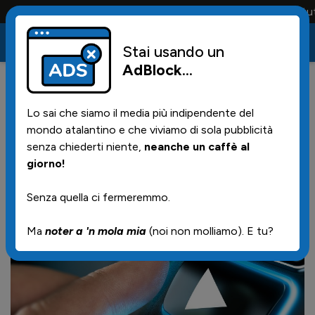
Conta solo la maglia e solo i tifosi la portano tutta
Stai usando un
AdBlock
...
0
10/12/2025 | 15.30
Lo sai che siamo il media più indipendente del
Highlights di Youth League
mondo atalantino e che viviamo di sola pubblicità
senza chiederti niente,
neanche un caffè al
giorno!
A questo link
le azioni salienti della sconfitta di ieri
pomeriggio della primavera con i parigrado del
Senza quella ci fermeremmo.
Chelsea per 1-3
Ma
noter a 'n mola mia
(noi non molliamo). E tu?