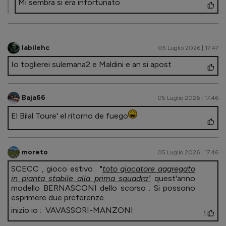
Mi sembra si era infortunato
labilehc
05 Luglio 2026 | 17.47
Io toglierei sulemana2 e Maldini e an si apost
Baja66
05 Luglio 2026 | 17.46
El Bilal Toure' el ritorno de fuego
moreto
05 Luglio 2026 | 17.46
SCECC , gioco estivo . "
toto giocatore aggregato
in pianta stabile alla prima squadra"
quest'anno
modello BERNASCONI dello scorso . Si possono
esprimere due preferenze .
inizio io : VAVASSORI-MANZONI
1