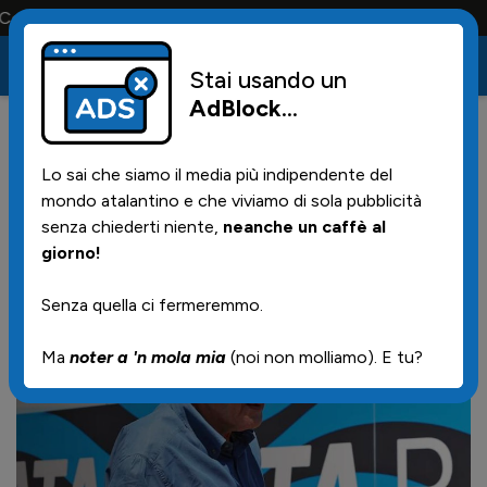
olo la maglia e solo i tifosi la portano tutta la vita
Stai usando un
AdBlock
...
49
05/07/2026 | 17.07
Lo sai che siamo il media più indipendente del
I convocati per il raduno di
mondo atalantino e che viviamo di sola pubblicità
domani
senza chiederti niente,
neanche un caffè al
giorno!
Senza quella ci fermeremmo.
Ma
noter a 'n mola mia
(noi non molliamo). E tu?