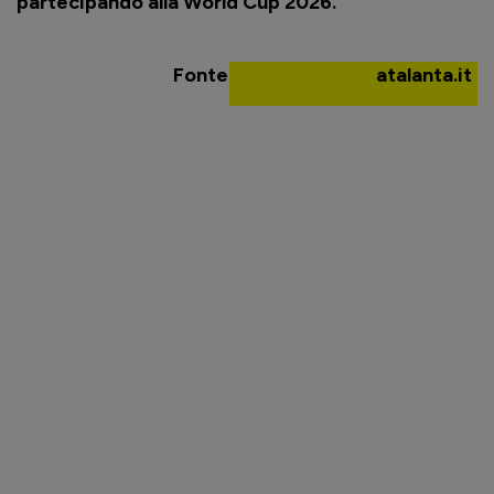
partecipando alla World Cup 2026.
Fonte
atalanta.it