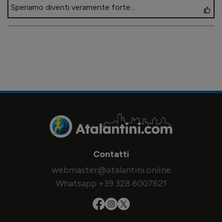
Speriamo diventi veramente forte.....
Contatti
webmaster@atalantini.online
Whatsapp +39 328 6007621