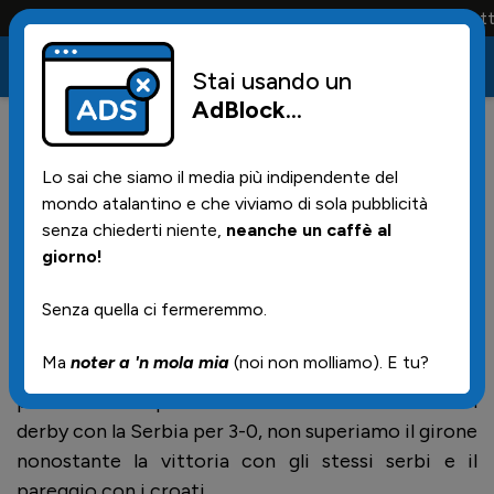
Conta solo la maglia e solo i tifosi la portano tutta la
Stai usando un
AdBlock
...
4
05/07/2026 | 19.01
Lo sai che siamo il media più indipendente del
Idele e l'Italia eliminati da
mondo atalantino e che viviamo di sola pubblicità
Euro19
senza chiederti niente,
neanche un caffè al
giorno!
Senza quella ci fermeremmo.
Sprecato un buon inizio di girone. Oggi la nostra
Ma
noter a 'n mola mia
(noi non molliamo). E tu?
nazionale di categoria ha perso con l'Ucraina 1-0 e,
per la contemporanea vittoria della Croazia nel
derby con la Serbia per 3-0, non superiamo il girone
nonostante la vittoria con gli stessi serbi e il
pareggio con i croati.