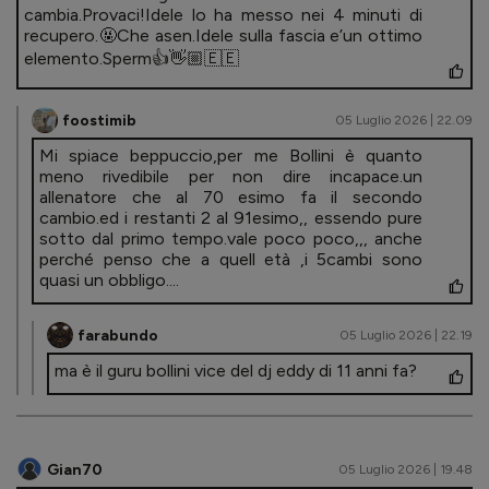
cambia.Provaci!Idele lo ha messo nei 4 minuti di
recupero.🤬Che asen.Idele sulla fascia e’un ottimo
elemento.Sperm👍👋🏼🇪🇪
foostimib
05 Luglio 2026 | 22.09
Mi spiace beppuccio,per me Bollini è quanto
meno rivedibile per non dire incapace.un
allenatore che al 70 esimo fa il secondo
cambio.ed i restanti 2 al 91esimo,, essendo pure
sotto dal primo tempo.vale poco poco,,, anche
perché penso che a quell età ,i 5cambi sono
quasi un obbligo....
farabundo
05 Luglio 2026 | 22.19
ma è il guru bollini vice del dj eddy di 11 anni fa?
Gian70
05 Luglio 2026 | 19.48