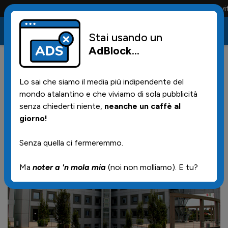
Conta solo la maglia e solo i tifosi la portano tutta la vita
Stai usando un
AdBlock
...
8
17/06/2026 | 11.20
Lo sai che siamo il media più indipendente del
Il 2 agosto contro il Feyenoord
mondo atalantino e che viviamo di sola pubblicità
senza chiederti niente,
neanche un caffè al
giorno!
Senza quella ci fermeremmo.
Ma
noter a 'n mola mia
(noi non molliamo). E tu?