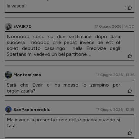
la vasca!
1
EVAIR70
17 Giugno 2026 | 14.00
Noooooo sono su due settimane dopo dalla
suocera. ...nooooo che pecat invece de ett ol
solet debutto casalingo nella Eredivize degli
Spartans mi vedevo un bel partitone. ..
Montemisma
17 Giugno 2026 | 13.36
Sarà che Evair ci ha messo lo zampino per
organizzarla?
SanPaoloneroblu
17 Giugno 2026 | 12.39
Ma invece la presentazione della squadra quando si
farà